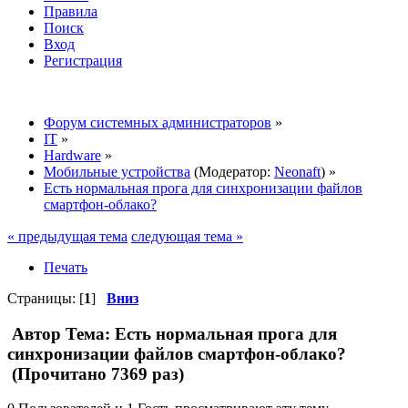
Правила
Поиск
Вход
Регистрация
Форум системных администраторов
»
IT
»
Hardware
»
Мобильные устройства
(Модератор:
Neonaft
) »
Есть нормальная прога для синхронизации файлов
смартфон-облако?
« предыдущая тема
следующая тема »
Печать
Страницы: [
1
]
Вниз
Автор
Тема: Есть нормальная прога для
синхронизации файлов смартфон-облако?
(Прочитано 7369 раз)