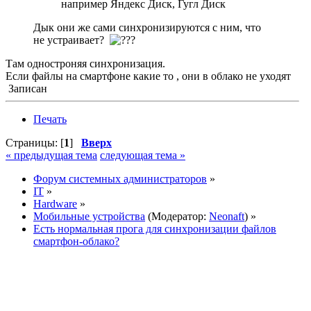
например Яндекс Диск, Гугл Диск
Дык они же сами синхронизируются с ним, что
не устраивает?
Там одностроняя синхронизация.
Если файлы на смартфоне какие то , они в облако не уходят
Записан
Печать
Страницы: [
1
]
Вверх
« предыдущая тема
следующая тема »
Форум системных администраторов
»
IT
»
Hardware
»
Мобильные устройства
(Модератор:
Neonaft
) »
Есть нормальная прога для синхронизации файлов
смартфон-облако?