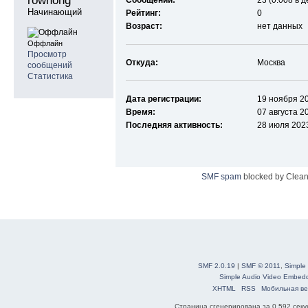
rownong 
Сообщений:
23 (0.008 в д
Начинающий
Рейтинг:
0
Возраст:
нет данных
Оффлайн
Просмотр
Откуда:
Москва
сообщений
Статистика
Дата регистрации:
19 ноября 20
Время:
07 августа 2
Последняя активность:
28 июля 2023
SMF spam
blocked by Clean
SMF 2.0.19
|
SMF © 2011
,
Simple
Simple Audio Video Embed
XHTML
RSS
Мобильная ве
Страница сгенерирована за 0.592 секун