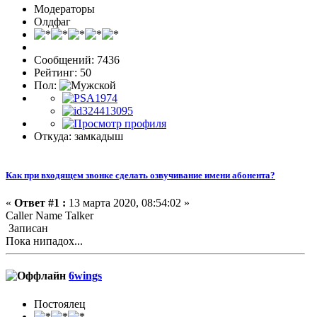
Модераторы
Олдфаг
Сообщений: 7436
Рейтинг: 50
Пол:
Откуда: замкадыш
Как при входящем звонке сделать озвучивание имени абонента?
«
Ответ #1 :
13 марта 2020, 08:54:02 »
Caller Name Talker
Записан
Пока нипадох...
6wings
Постоялец