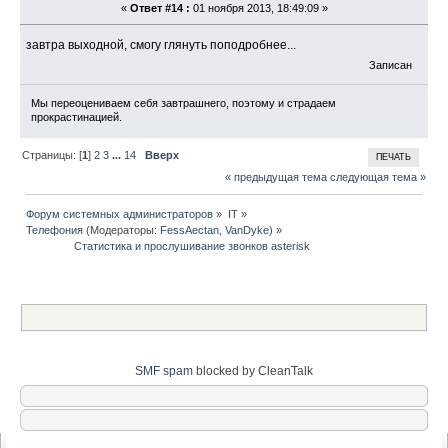
«
Ответ #14 :
01 ноября 2013, 18:49:09 »
завтра выходной, смогу глянуть поподробнее...
Записан
Мы переоцениваем себя завтрашнего, поэтому и страдаем
прокрастинацией.
Страницы: [
1
]
2
3
...
14
Вверх
ПЕЧАТЬ
« предыдущая тема
следующая тема »
Форум системных администраторов
»
IT
»
Телефония
(Модераторы:
FessAectan
,
VanDyke
) »
                Статистика и прослушивание звонков asterisk 
SMF spam
blocked by CleanTalk