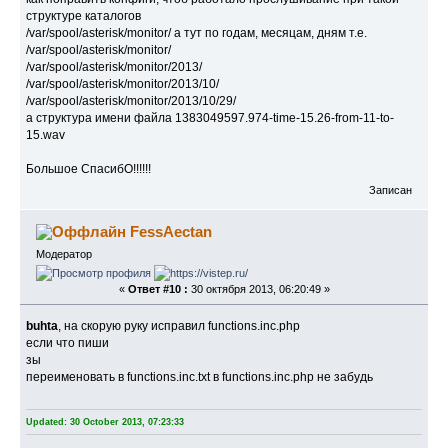
структуре каталогов
/var/spool/asterisk/monitor/ а тут по годам, месяцам, дням т.е.
/var/spool/asterisk/monitor/
/var/spool/asterisk/monitor/2013/
/var/spool/asterisk/monitor/2013/10/
/var/spool/asterisk/monitor/2013/10/29/
а структура имени файла 1383049597.974-time-15.26-from-11-to-
15.wav
Большое СпасибО!!!!!!
Записан
FessAectan
Модератор
«
Ответ #10 :
30 октября 2013, 06:20:49 »
buhta
, на скорую руку исправил functions.inc.php
если что пиши
зы
переименовать в functions.inc.txt в functions.inc.php не забудь
Updated: 30 October 2013, 07:23:33