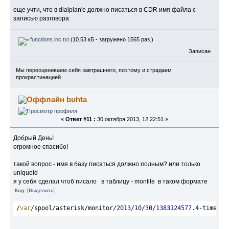
еще учти, что в dialplan'е должно писаться в CDR имя файла с
записью разговора
functions.inc.txt
(10.53 кБ - загружено 1565 раз.)
Записан
Мы переоцениваем себя завтрашнего, поэтому и страдаем
прокрастинацией.
buhta
«
Ответ #11 :
30 октября 2013, 12:22:51 »
Добрый День!
огромное спасибо!
такой вопрос - имя в базу писаться должно полным? или только
uniqueid
я у себя сделал чтоб писало в таблицу - monfile в таком формате
Код:
[Выделить]
/
var
/spool/asterisk/monitor/
2013
/
10
/
30
/
1383124577.4
-time
-13