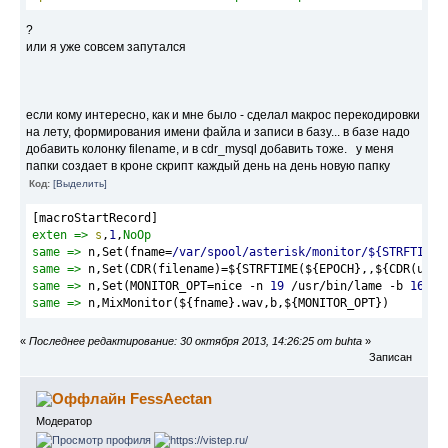
?
или я уже совсем запутался
если кому интересно, как и мне было - сделал макрос перекодировки
на лету, формирования имени файла и записи в базу... в базе надо
добавить колонку filename, и в cdr_mysql добавить тоже. у меня
папки создает в кроне скрипт каждый день на день новую папку
Код:
[Выделить]
[macroStartRecord]
exten =>
s
,
1
,
NoOp
same =>
 n,Set(fname=
/var/spool
/asterisk/monitor
/${STRFTIME(
same =>
 n,Set(CDR(filename)=${STRFTIME(${EPOCH},,${CDR(uniq
same =>
 n,Set(MONITOR_OPT=nice -n 
19
 /usr/bin/lame -b 
16
 --
same =>
 n,MixMonitor(${fname}.wav,b,${MONITOR_OPT})
«
Последнее редактирование: 30 октября 2013, 14:26:25 от buhta
»
Записан
FessAectan
Модератор