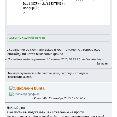
        Dial(SIP/rtk/${EXTEN});
        Hangup();
        }
Updated: 15 April 2013, 08:22:03
в сравнении со скринами выше я кое-что изменил, теперь еще
юникайди пишется в название файла
«
Последнее редактирование: 15 апреля 2013, 07:22:17 от FessAectan
»
Записан
Мы переоцениваем себя завтрашнего, поэтому и страдаем
прокрастинацией.
buhta
«
Ответ #9 :
29 октября 2013, 17:55:40 »
Добрый день.
а не могли бы подсказать , я к сожалению не профи....
как поправить конфиги, чтоб работало прослушивание при такой