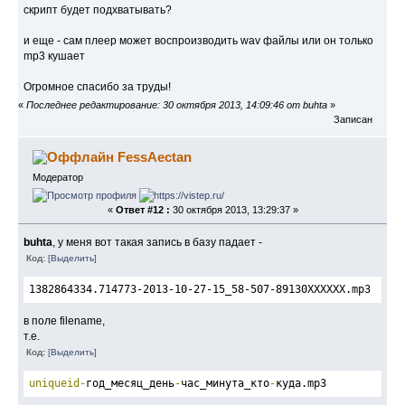
скрипт будет подхватывать?
и еще - сам плеер может воспроизводить wav файлы или он только
mp3 кушает
Огромное спасибо за труды!
«
Последнее редактирование: 30 октября 2013, 14:09:46 от buhta
»
Записан
FessAectan
Модератор
«
Ответ #12 :
30 октября 2013, 13:29:37 »
buhta
, у меня вот такая запись в базу падает -
Код:
[Выделить]
1382864334
.714773-2013-10-27-15_58-507-89130
ХХХХХХ
.mp3
в поле filename,
т.е.
Код:
[Выделить]
uniqueid-
год_месяц_день
-
час_минута_кто
-
куда
.mp3