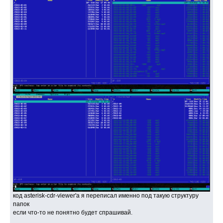
код asterisk-cdr-viewer'а я переписал именно под такую структуру
папок
если что-то не понятно будет спрашивай.