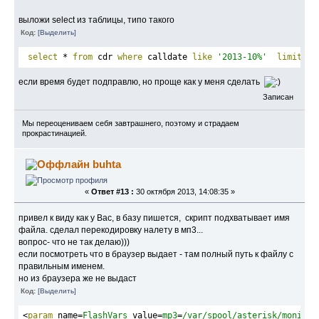
выложи select из таблицы, типо такого
Код:
[Выделить]
select
 * 
from
 cdr 
where
 calldate 
like
'2013-10%'
limit
1
;
если время будет подправлю, но проще как у меня сделать
Записан
Мы переоцениваем себя завтрашнего, поэтому и страдаем
прокрастинацией.
buhta
«
Ответ #13 :
30 октября 2013, 14:08:35 »
привел к виду как у Вас, в базу пишется, скрипт подхватывает имя
файла. сделал перекодировку налету в мп3...
вопрос- что не так делаю)))
если посмотреть что в браузер выдает - там полный путь к файлу с
правильным именем.
но из браузера же не выдаст
Код:
[Выделить]
<
param
name
=
FlashVars
value
=
mp3
=
/var/spool/asterisk/monitor