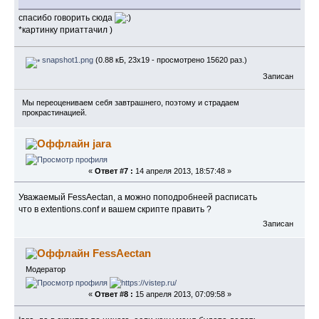
спасибо говорить сюда
*картинку приаттачил )
snapshot1.png
(0.88 кБ, 23x19 - просмотрено 15620 раз.)
Записан
Мы переоцениваем себя завтрашнего, поэтому и страдаем
прокрастинацией.
jara
«
Ответ #7 :
14 апреля 2013, 18:57:48 »
Уважаемый FessAectan, а можно поподробнеей расписать
что в extentions.conf и вашем скрипте править ?
Записан
FessAectan
Модератор
«
Ответ #8 :
15 апреля 2013, 07:09:58 »