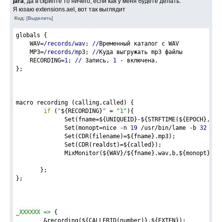
jara
, да в скрипте то ничего, если как у меня будете делать.
Я юзаю extensions.ael, вот так выглядит
Код:
[Выделить]
globals {
    WAV=
/records/wav
; 
//
Временный каталог с WAV
    MP3=
/records/mp
3; 
//
Куда выгружать mp3 файлы
    RECORDING=
1
; 
//
 Запись, 
1
 - включена.
};
macro recording (calling,called) {
if
 (
"
${RECORDING}
"
 = 
"1"
){
              Set(fname=${UNIQUEID}-${STRFTIME(${EPOCH},,%Y
              Set(monopt=nice -n 
19
 /usr/bin/lame -b 
32
  --
              Set(CDR(filename)=${fname}.mp3);
              Set(CDR(realdst)=${called});
              MixMonitor(${WAV}/${fname}.wav,b,${monopt});
       }; 
};
_XXXXXX =>
 {
        &recording(${CALLERID(number)},${EXTEN});