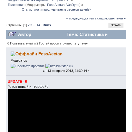
Телефония
(Модераторы:
FessAectan
,
VanDyke
) »
                Статистика и прослушивание звонков asterisk 
« предыдущая тема
следующая тема »
Страницы: [
1
]
2
3
...
14
Вниз
ПЕЧАТЬ
Автор
Тема: Статистика и
прослушивание звонков asterisk (Прочитано 221873
0 Пользователей и 2 Гостей просматривают эту тему.
раз)
FessAectan
Модератор
«
:
13 февраля 2013, 11:30:14 »
UPDATE - 0
Готов новый интерфейс