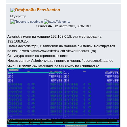
FessAectan
Модератор
«
Ответ #4 :
12 марта 2013, 06:02:18 »
Asterisk у меня на машине 192.168.0.18, эта web морда на
192.168.0.25.
Папка /records/mp3, с записями на машине с Asterisk, монтируется
по nfs на web в /var/www/asterisk-cdr-viewer/records (ro)
Структура папки на скриншотах ниже
Новые записи Asterisk кладет прямо в корень /records/mp3, далее
скрипт в кроне растаскивает их как видно на скриншотах