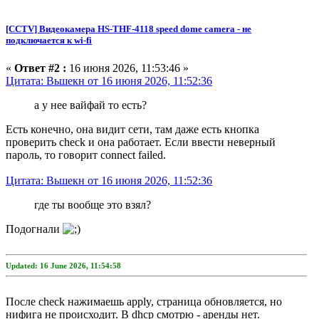
[CCTV] Видеокамера HS-THF-4118 speed dome camera - не
подключается к wi-fi
«
Ответ #2 :
16 июня 2026, 11:53:46 »
Цитата: Вьшекн от 16 июня 2026, 11:52:36
а у нее вайфай то есть?
Есть конечно, она видит сети, там даже есть кнопка
проверить check и она работает. Если ввести неверный
пароль, то говорит connect failed.
Цитата: Вьшекн от 16 июня 2026, 11:52:36
где ты вообще это взял?
Подогнали
Updated: 16 June 2026, 11:54:58
После check нажимаешь apply, страница обновляется, но
нифига не происходит. В dhcp смотрю - аренды нет.