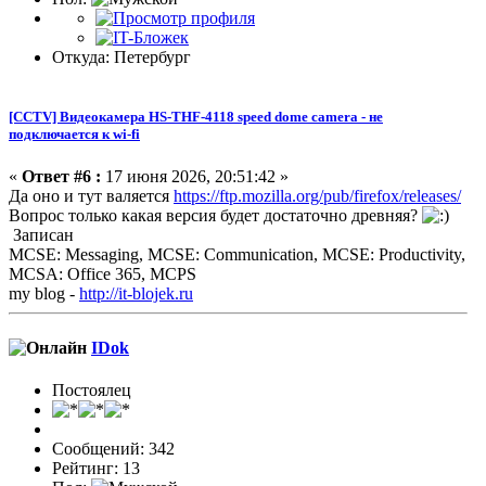
Откуда: Петербург
[CCTV] Видеокамера HS-THF-4118 speed dome camera - не
подключается к wi-fi
«
Ответ #6 :
17 июня 2026, 20:51:42 »
Да оно и тут валяется
https://ftp.mozilla.org/pub/firefox/releases/
Вопрос только какая версия будет достаточно древняя?
Записан
MCSE: Messaging, MCSE: Communication, MCSE: Productivity,
MCSA: Office 365, MCPS
my blog -
http://it-blojek.ru
IDok
Постоялец
Сообщений: 342
Рейтинг: 13