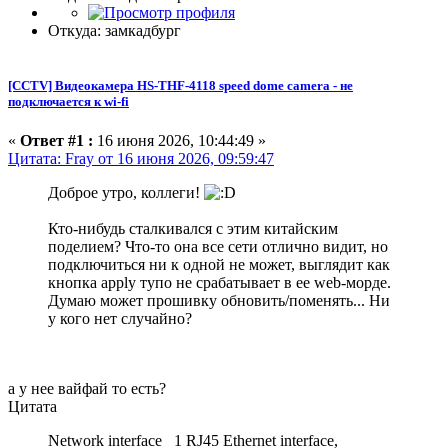
Откуда: замкадбург
[CCTV] Видеокамера HS-THF-4118 speed dome camera - не
подключается к wi-fi
«
Ответ #1 :
16 июня 2026, 10:44:49 »
Цитата: Fray от 16 июня 2026, 09:59:47
Доброе утро, коллеги!
Кто-нибудь сталкивался с этим китайским
поделием? Что-то она все сети отлично видит, но
подключиться ни к одной не может, выглядит как
кнопка apply тупо не срабатывает в ее web-морде.
Думаю может прошивку обновить/поменять... Ни
у кого нет случайно?
а у нее вайфай то есть?
Цитата
Network interface 1 RJ45 Ethernet interface,