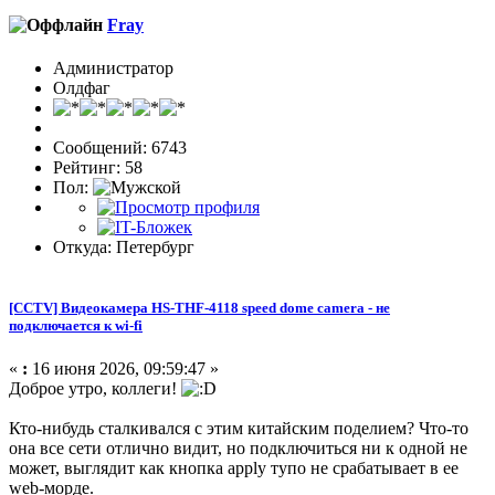
Fray
Администратор
Олдфаг
Сообщений: 6743
Рейтинг: 58
Пол:
Откуда: Петербург
[CCTV] Видеокамера HS-THF-4118 speed dome camera - не
подключается к wi-fi
«
:
16 июня 2026, 09:59:47 »
Доброе утро, коллеги!
Кто-нибудь сталкивался с этим китайским поделием? Что-то
она все сети отлично видит, но подключиться ни к одной не
может, выглядит как кнопка apply тупо не срабатывает в ее
web-морде.