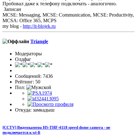
Пробовал даже к телефону подключать - аналогично.
Записан
MCSE: Messaging, MCSE: Communication, MCSE: Productivity,
MCSA: Office 365, MCPS
my blog -
http://it-blojek.ru
Triangle
Модераторы
Олдфаг
Сообщений: 7436
Рейтинг: 50
Пол:
Откуда: замкадыш
[CCTV] Видеокамера HS-THF-4118 speed dome camera - не
подключается к wi-fi