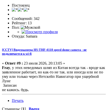
Постоялец
Сообщений: 342
Рейтинг: 13
Пол:
Откуда: Samara
[CCTV] Видеокамера HS-THF-4118 speed dome camera - не
подключается к wi-fi
«
Ответ #9 :
23 июля 2026, 20:13:05 »
Fray
, у этих неведомых шляп из Китая всегда так - вроде как
заявленное работает, но как-то не так. или иногда или не по
уму или только через Нетскейп Навигатор при ущербной
Луне
Записан
не кажись. будь.
Печать
Страницы: [
1
]
Вверх