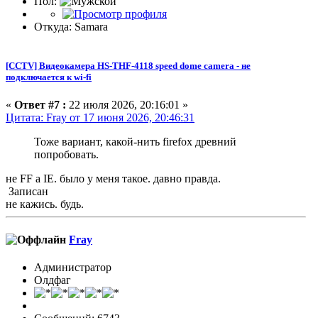
Пол:
Откуда: Samara
[CCTV] Видеокамера HS-THF-4118 speed dome camera - не
подключается к wi-fi
«
Ответ #7 :
22 июля 2026, 20:16:01 »
Цитата: Fray от 17 июня 2026, 20:46:31
Тоже вариант, какой-нить firefox древний
попробовать.
не FF а IE. было у меня такое. давно правда.
Записан
не кажись. будь.
Fray
Администратор
Олдфаг