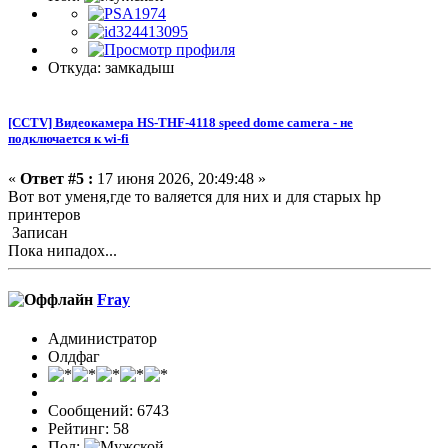
Откуда: замкадыш
[CCTV] Видеокамера HS-THF-4118 speed dome camera - не
подключается к wi-fi
«
Ответ #5 :
17 июня 2026, 20:49:48 »
Вот вот уменя,где то валяется для них и для старых hp
принтеров
Записан
Пока нипадох...
Fray
Администратор
Олдфаг
Сообщений: 6743
Рейтинг: 58
Пол: