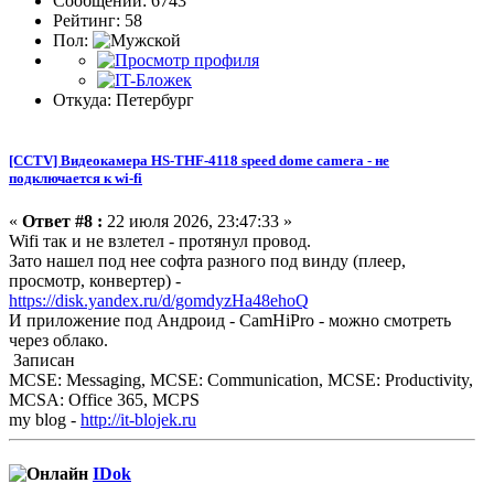
Сообщений: 6743
Рейтинг: 58
Пол:
Откуда: Петербург
[CCTV] Видеокамера HS-THF-4118 speed dome camera - не
подключается к wi-fi
«
Ответ #8 :
22 июля 2026, 23:47:33 »
Wifi так и не взлетел - протянул провод.
Зато нашел под нее софта разного под винду (плеер,
просмотр, конвертер) -
https://disk.yandex.ru/d/gomdyzHa48ehoQ
И приложение под Андроид - CamHiPro - можно смотреть
через облако.
Записан
MCSE: Messaging, MCSE: Communication, MCSE: Productivity,
MCSA: Office 365, MCPS
my blog -
http://it-blojek.ru
IDok