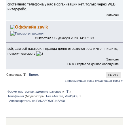
системного телефона у нас в организации нет. только через WEB
интерфейс.
Записан
zavik
«
Ответ #2 :
12 декабря 2023, 14:05:13 »
всё, сам всё настроил, правда долго отвозился . если что - пишите,
помогу чем смогу
Записан
+1/-0 к карме за данное сообщение
Страницы: [
1
]
Вверх
ПЕЧАТЬ
« предыдущая тема
следующая тема »
Форум системных администраторов
»
IT
»
Телефония
(Модераторы:
FessAectan
,
VanDyke
) »
  Автосекретарь на PANASONIC NS500