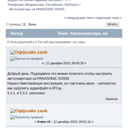
Телефония
(Модераторы:
FessAectan
,
VanDyke
) »
  Автосекретарь на PANASONIC NS500
« предыдущая тема
следующая тема »
Страницы: [
1
]
Вниз
ПЕЧАТЬ
Автор
Тема: Автосекретарь на
PANASONIC NS500 (Прочитано 4670 раз)
0 Пользователей и 2 Гостей просматривают эту тему.
zavik
«
:
12 декабря 2023, 09:43:30 »
Добрый день. Подскажите что можно почитать чтобы настроить
автосекретаря на PANASONIC NS500
Нашел Амитековскую инструкцию ,но там очень мало - непонятно
как загрузить аудиофайл в АТСку.
5.3.1. и 5.3.2. заполнил.
Записан
zavik
«
Ответ #1 :
12 декабря 2023, 09:51:16 »