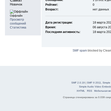
Самат 
Сообщений:
1 (0.002 в де
Новичок
Рейтинг:
0
Возраст:
нет данных
Оффлайн
Просмотр
Дата регистрации:
18 марта 202
сообщений
Время:
06 августа 2
Статистика
Последняя активность:
18 марта 202
SMF spam
blocked by Clean
SMF 2.0.19
|
SMF © 2011
,
Simple
Simple Audio Video Embed
XHTML
RSS
Мобильная ве
Страница сгенерирована за 0.039 секун