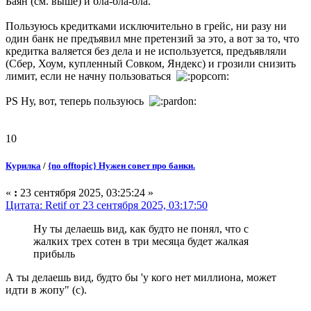
Баян (см. выше) и бла-бла-бла.
Пользуюсь кредитками исключительно в грейс, ни разу ни
один банк не предъявил мне претензий за это, а вот за то, что
кредитка валяется без дела и не используется, предъявляли
(Сбер, Хоум, купленный Совком, Яндекс) и грозили снизить
лимит, если не начну пользоваться
PS Ну, вот, теперь пользуюсь
10
Курилка
/
{no offtopic} Нужен совет про банки.
«
:
23 сентября 2025, 03:25:24 »
Цитата: Retif от 23 сентября 2025, 03:17:50
Ну ты делаешь вид, как будто не понял, что с
жалких трех сотен в три месяца будет жалкая
прибыль
А ты делаешь вид, будто бы 'у кого нет миллиона, может
идти в жопу" (с).