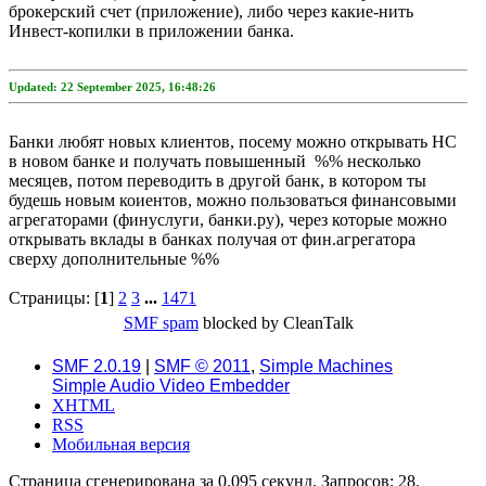
брокерский счет (приложение), либо через какие-нить
Инвест-копилки в приложении банка.
Updated: 22 September 2025, 16:48:26
Банки любят новых клиентов, посему можно открывать НС
в новом банке и получать повышенный %% несколько
месяцев, потом переводить в другой банк, в котором ты
будешь новым коиентов, можно пользоваться финансовыми
агрегаторами (финуслуги, банки.ру), через которые можно
открывать вклады в банках получая от фин.агрегатора
сверху дополнительные %%
Страницы: [
1
]
2
3
...
1471
SMF spam
blocked by CleanTalk
SMF 2.0.19
|
SMF © 2011
,
Simple Machines
Simple Audio Video Embedder
XHTML
RSS
Мобильная версия
Страница сгенерирована за 0.095 секунд. Запросов: 28.