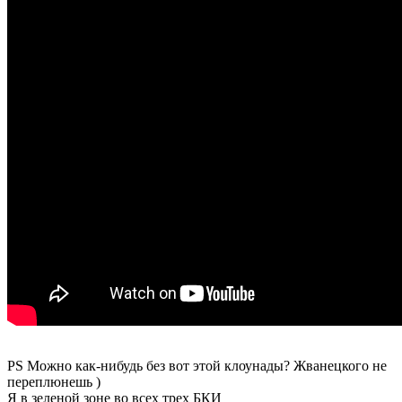
PS Можно как-нибудь без вот этой клоунады? Жванецкого не
переплюнешь )
Я в зеленой зоне во всех трех БКИ