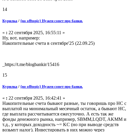
14
Курилка
/
{no offtopic} Нужен совет про банки.
«
:
22 сентября 2025, 16:55:11 »
Ну, вот, например:
Накопительные счета в сентябре'25 (22.09.25)
_https://t.me/blogbankir/15416
15
Курилка
/
{no offtopic} Нужен совет про банки.
«
:
22 сентября 2025, 16:42:41 »
Накопительные счета бывают разные, ты говоришь про НС с
выплатой на минимальный месячный остаток, а бывают НС,
где выплата рассчитывается ежесуточно. А есть так же
фонды денежного рынка, например, SBMM,LQDT, AKMM и
т.д., у которых доходность ~= KC (но при выводе средств
возьмут налог). Инвестировать в них можно через