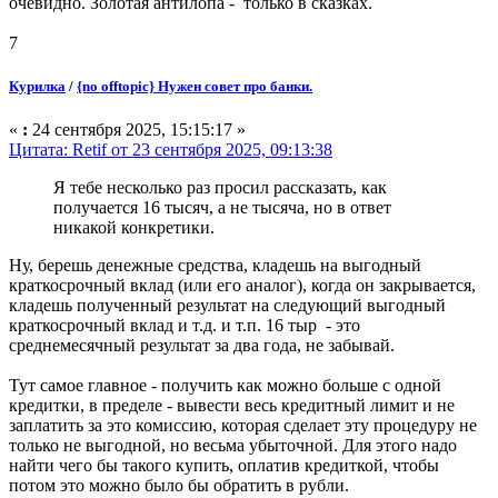
очевидно. Золотая антилопа - только в сказках.
7
Курилка
/
{no offtopic} Нужен совет про банки.
«
:
24 сентября 2025, 15:15:17 »
Цитата: Retif от 23 сентября 2025, 09:13:38
Я тебе несколько раз просил рассказать, как
получается 16 тысяч, а не тысяча, но в ответ
никакой конкретики.
Ну, берешь денежные средства, кладешь на выгодный
краткосрочный вклад (или его аналог), когда он закрывается,
кладешь полученный результат на следующий выгодный
краткосрочный вклад и т.д. и т.п. 16 тыр - это
среднемесячный результат за два года, не забывай.
Тут самое главное - получить как можно больше с одной
кредитки, в пределе - вывести весь кредитный лимит и не
заплатить за это комиссию, которая сделает эту процедуру не
только не выгодной, но весьма убыточной. Для этого надо
найти чего бы такого купить, оплатив кредиткой, чтобы
потом это можно было бы обратить в рубли.