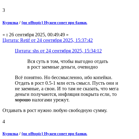
3
Курилка
/
{no offtopic} Нужен совет про банки.
«
:
26 сентября 2025, 00:49:49 »
Цитата: Retif от 24 сентября 2025, 15:37:42
Цитата: shs от 24 сентября 2025, 15:34:12
Вся суть в том, чтобы выгодно отдать
в рост заемные деньги, очевидно
Всё понятно. Но бессмысленно, ибо копейки.
Отдать в рост 0.5-1 млн есть смысл. Пусть они и
не заемные, а свои. И то там не сказать, что мега
деньги получаются, инфляция покрыта если, то
хорошо
налогами урежут.
Отдавать в рост нужно любую свободную сумму.
4
Курилка
/
{no offtopic} Нужен совет про банки.