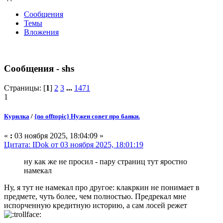
Сообщения
Темы
Вложения
Сообщения - shs
Страницы: [
1
]
2
3
...
1471
1
Курилка
/
{no offtopic} Нужен совет про банки.
«
:
03 ноября 2025, 18:04:09 »
Цитата: IDok от 03 ноября 2025, 18:01:19
ну как же не просил - пару страниц тут яростно
намекал
Ну, я тут не намекал про другое: клакркин не понимает в
предмете, чуть более, чем полностью. Предрекал мне
испорченную кредитную историю, а сам лосей режет