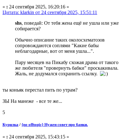
«
:
24 сентября 2025, 16:20:16 »
Цитата: klarkin от 24 сентября 2025, 15:51:11
shs
, поведай: От тебя жена ещё не ушла или уже
собирается?
Обычно описание таких околосхематозов
сопровождаются соплями "Какие бабы
неблагодарные, вот от меня ушла...".
Пару месяцев на Пикабу схожая драма от такого
же любителя "провернуть бабки" проскакивала.
Жаль, не додумался сохранить ссылку.
ты коньяк перестал пить по утрам?
ЗЫ На манеже - все те же...
5
Курилка
/
{no offtopic} Нужен совет про банки.
«
:
24 сентября 2025, 15:43:15 »