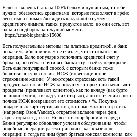
Если ты хочешь быть на 100% белым и пушистым, то тебе
нужно обзавестись кредитками, которые позволяют в грейс
легитимно снимать/выводить какую-либо сумму с
кредитного лимита, таких продуктов мало, но они есть, вот
одна из подборок на текущий момент:
_https://t.me/blogbankir/15608
Есть полулегальные методы: ты платишь кредиткой, а банк
по каким-либо причинам не считает, что это квази-кэш
операция. Было популярно пополнять кредиткой счет у
брокера, но сейчас почти все банки эту лазейку перекрыли.
Есть еще популярный способ, с которым банки тоже
борются: покупка полиса ИСЖ (инвестиционное
страхование жизни). У некоторых страховых есть такой
продукт, как полис ИСЖ за покупку которых они начисляют
проценты (привлекают клиентов), как по вкладу (как будто
не полис купил, а вклад у них открыл), а по истечении срока
полиса ИСЖ возвращают его стоимость + %. Покупка
подарочных карт сертификатов, которые можно потратить
(например Озон/Yandex), открытие вкладов через фин.
агрегаторы и т.д. и т.п. Но все это спор брони и снаряда.
Банки регулярно обновляют условия обслуживания, чтобы
подобные операции рассматривались, как квази-кэш
операции и тогда по ним будет браться конская комиссия, как