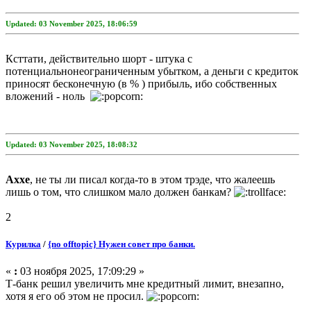
Updated: 03 November 2025, 18:06:59
Ксттати, действительно шорт - штука с
потенциальнонеограниченным убытком, а деньги с кредиток
приносят бесконечную (в % ) прибыль, ибо собственных
вложений - ноль
Updated: 03 November 2025, 18:08:32
Axxe
, не ты ли писал когда-то в этом трэде, что жалеешь
лишь о том, что слишком мало должен банкам?
2
Курилка
/
{no offtopic} Нужен совет про банки.
«
:
03 ноября 2025, 17:09:29 »
Т-банк решил увеличить мне кредитный лимит, внезапно,
хотя я его об этом не просил.