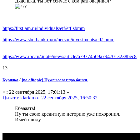
Дяденька, ты вот сейчас с кем разговаривал?
https://first-am.ru/individuals/etf/etf-sbmm
https://www.sberbank.ru/ru/person/investments/etf/sbmm
https://www.rbc.ru/quote/news/article/679774569a7947013238bec8
13
Курилка
/
{no offtopic} Нужен совет про банки.
«
:
22 сентября 2025, 17:01:13 »
Цитата: klarkin от 22 сентября 2025, 16:50:32
Ебаааать!
Ну ты свою кредитную историю уже похоронил.
Имей ввиду