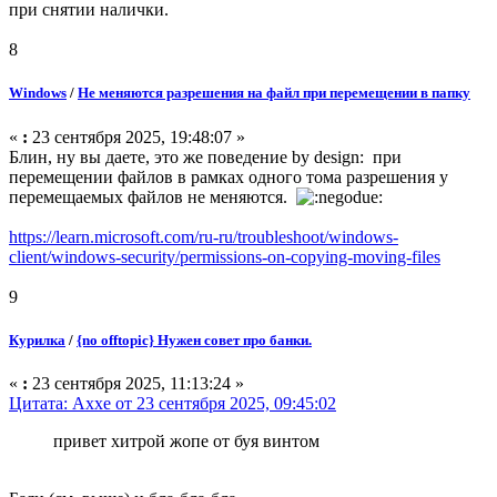
при снятии налички.
8
Windows
/
Не меняются разрешения на файл при перемещении в папку
«
:
23 сентября 2025, 19:48:07 »
Блин, ну вы даете, это же поведение by design: при
перемещении файлов в рамках одного тома разрешения у
перемещаемых файлов не меняются.
https://learn.microsoft.com/ru-ru/troubleshoot/windows-
client/windows-security/permissions-on-copying-moving-files
9
Курилка
/
{no offtopic} Нужен совет про банки.
«
:
23 сентября 2025, 11:13:24 »
Цитата: Axxe от 23 сентября 2025, 09:45:02
привет хитрой жопе от буя винтом