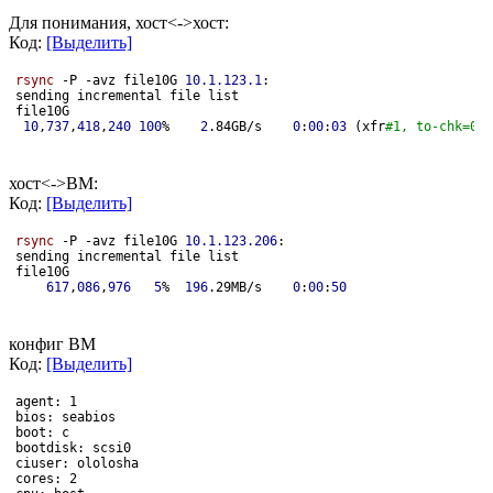
Для понимания, хост<->хост:
Код:
[Выделить]
rsync
 -P -avz file10G 
10.1.123.1
:
sending incremental file list
file10G
10
,
737
,
418
,
240
100
%    
2
.84GB/s    
0
:
00
:
03
 (xfr
#1, to-chk=0/1
хост<->ВМ:
Код:
[Выделить]
rsync
 -P -avz file10G 
10.1.123.206
:
sending incremental file list
file10G
617
,
086
,
976
5
%  
196
.29MB/s    
0
:
00
:
50
конфиг ВМ
Код:
[Выделить]
agent: 1
bios: seabios
boot: c
bootdisk: scsi0
ciuser: ololosha
cores: 2