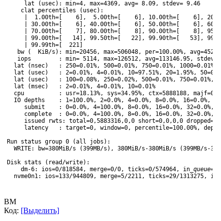
     lat (usec): min=4, max=4369, avg= 8.09, stdev= 9.46
    clat percentiles (usec):
     |  1.00th=[    6],  5.00th=[    6], 10.00th=[    6], 20.0
     | 30.00th=[    6], 40.00th=[    6], 50.00th=[    6], 60.0
     | 70.00th=[    7], 80.00th=[    8], 90.00th=[    8], 95.0
     | 99.00th=[   14], 99.50th=[   22], 99.90th=[   53], 99.9
     | 99.99th=[  221]
   bw (  KiB/s): min=20456, max=506048, per=100.00%, avg=45258
   iops        : min= 5114, max=126512, avg=113146.95, stdev=1
  lat (nsec)   : 250=0.01%, 500=0.01%, 750=0.01%, 1000=0.01%
  lat (usec)   : 2=0.01%, 4=0.01%, 10=97.51%, 20=1.95%, 50=0.4
  lat (usec)   : 100=0.08%, 250=0.02%, 500=0.01%, 750=0.01%, 
  lat (msec)   : 2=0.01%, 4=0.01%, 10=0.01%
  cpu          : usr=18.13%, sys=34.95%, ctx=5888188, majf=0, 
  IO depths    : 1=100.0%, 2=0.0%, 4=0.0%, 8=0.0%, 16=0.0%, 3
     submit    : 0=0.0%, 4=100.0%, 8=0.0%, 16=0.0%, 32=0.0%, 6
     complete  : 0=0.0%, 4=100.0%, 8=0.0%, 16=0.0%, 32=0.0%, 6
     issued rwts: total=0,5883316,0,0 short=0,0,0,0 dropped=0,
     latency   : target=0, window=0, percentile=100.00%, depth
Run status group 0 (all jobs):
  WRITE: bw=380MiB/s (399MB/s), 380MiB/s-380MiB/s (399MB/s-399
Disk stats (read/write):
    dm-6: ios=0/818584, merge=0/0, ticks=0/574964, in
_queue=57
  nvme0n1: ios=133/944809, merge=5/2211, ticks=29/1313275, in_
ВМ
Код:
[Выделить]