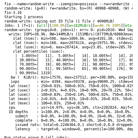
fio --name=random-write --ioengine=posixaio --rw=randwrite --b
random-write: (g=0): rw=randwrite, bs=(R) 4096B-4096B, (W) 409
fio-3.16
Starting 1 process
random-write: Laying out IO file (1 file / 4096MiB)
Jobs: 1 (f=1): [
w(1)
][
100.0%
][
w=182MiB/s
][
w=46.7k IOPS
][
eta 00
random-write: (groupid=0, jobs=1): err= 0: pid=2010: Wed Sep 2
  write: IOPS=36.9k, BW=144MiB/s (151MB/s)(8775MiB/60803msec);
    slat (nsec): min=506, max=1004.6k, avg=4101.30, stdev=2293
    clat (nsec): min=166, max=207411k, avg=19751.96, stdev=285
     lat (usec): min=6, max=207414, avg=23.85, stdev=285.70
    clat percentiles (usec):
     |  1.00th=[   11],  5.00th=[   14], 10.00th=[   14], 20.0
     | 30.00th=[   15], 40.00th=[   16], 50.00th=[   17], 60.0
     | 70.00th=[   19], 80.00th=[   21], 90.00th=[   23], 95.0
     | 99.00th=[   51], 99.50th=[   65], 99.90th=[  176], 99.9
     | 99.99th=[ 1319]
   bw (  KiB/s): min=17576, max=237512, per=100.00%, avg=15879
   iops        : min= 4394, max=59378, avg=39699.25, stdev=819
  lat (nsec)   : 250=0.01%, 500=0.01%, 750=0.01%, 1000=0.01%
  lat (usec)   : 2=0.01%, 4=0.01%, 10=0.99%, 20=78.22%, 50=19.
  lat (usec)   : 100=0.83%, 250=0.14%, 500=0.02%, 750=0.01%, 
  lat (msec)   : 2=0.01%, 4=0.01%, 10=0.01%, 20=0.01%, 50=0.01
  lat (msec)   : 100=0.01%, 250=0.01%
  cpu          : usr=14.97%, sys=36.10%, ctx=2282024, majf=0, 
  IO depths    : 1=100.0%, 2=0.0%, 4=0.0%, 8=0.0%, 16=0.0%, 3
     submit    : 0=0.0%, 4=100.0%, 8=0.0%, 16=0.0%, 32=0.0%, 6
     complete  : 0=0.0%, 4=100.0%, 8=0.0%, 16=0.0%, 32=0.0%, 6
     issued rwts: total=0,2246364,0,1 short=0,0,0,0 dropped=0,
     latency   : target=0, window=0, percentile=100.00%, depth
Run status group 0 (all jobs):