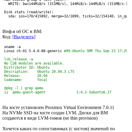
  WRITE: bw=144MiB/s (151MB/s), 144MiB/s-144MiB/s (151MB/s-151
Disk stats (read/write):
  sda: ios=170/415892, merge=32/1899, ticks=32/154140, in_queu
Инф-я об ОС в ВМ:
Код:
[Выделить]
uname 
-a
Linux ch-01 5.4.0-88-generic 
#99-Ubuntu SMP Thu Sep 23 17:29:0
lsb_release -a
No LSB modules are available.
Distributor ID:	Ubuntu
Description:	Ubuntu 20.04.3 LTS
Release:	20.04
Codename:	focal
dpkg -l | grep qemu
ii  qemu-guest-agent               1:4.2-3ubuntu6.17          
На хосте установлен Proxmox Virtual Environment 7.0-11
На NVMe SSD на хосте создан LVM. Диски для ВМ
создаются в виде LVM-томов (не thin provision)
Хочется каких-то сопоставимых (с хостом) значений по