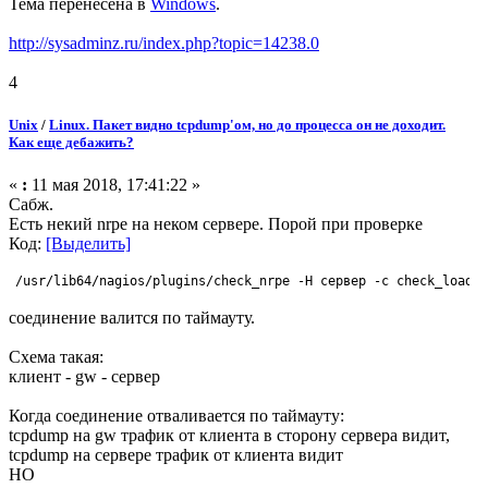
Тема перенесена в
Windows
.
http://sysadminz.ru/index.php?topic=14238.0
4
Unix
/
Linux. Пакет видно tcpdump'ом, но до процесса он не доходит.
Как еще дебажить?
«
:
11 мая 2018, 17:41:22 »
Сабж.
Есть некий nrpe на неком сервере. Порой при проверке
Код:
[Выделить]
/usr/lib64/nagios/plugins/check_nrpe -H сервер -c check_load
соединение валится по таймауту.
Схема такая:
клиент - gw - сервер
Когда соединение отваливается по таймауту:
tcpdump на gw трафик от клиента в сторону сервера видит,
tcpdump на сервере трафик от клиента видит
НО