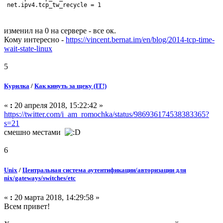
net.ipv4.tcp_tw_recycle = 1
изменил на 0 на сервере - все ок.
Кому интересно -
https://vincent.bernat.im/en/blog/2014-tcp-time-
wait-state-linux
5
Курилка
/
Как кинуть за щеку (IT!)
«
:
20 апреля 2018, 15:22:42 »
https://twitter.com/i_am_romochka/status/986936174538383365?
s=21
смешно местами
6
Unix
/
Центральная система аутентификации/авторизации для
nix/gateways/switches/etc
«
:
20 марта 2018, 14:29:58 »
Всем привет!