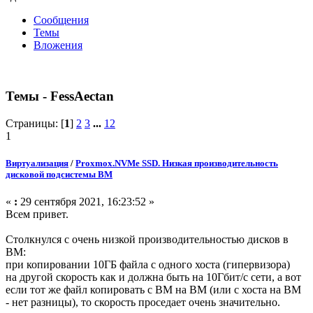
Сообщения
Темы
Вложения
Темы - FessAectan
Страницы: [
1
]
2
3
...
12
1
Виртуализация
/
Proxmox.NVMe SSD. Низкая производительность
дисковой подсистемы ВМ
«
:
29 сентября 2021, 16:23:52 »
Всем привет.
Столкнулся с очень низкой производительностью дисков в
ВМ:
при копировании 10ГБ файла с одного хоста (гипервизора)
на другой скорость как и должна быть на 10Гбит/с сети, а вот
если тот же файл копировать с ВМ на ВМ (или с хоста на ВМ
- нет разницы), то скорость проседает очень значительно.