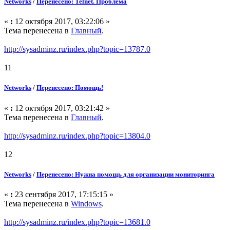
Networks
/
Перенесено: Telnet. Проблема
«
:
12 октября 2017, 03:22:06 »
Тема перенесена в
Главный
.
http://sysadminz.ru/index.php?topic=13787.0
11
Networks
/
Перенесено: Помощь!
«
:
12 октября 2017, 03:21:42 »
Тема перенесена в
Главный
.
http://sysadminz.ru/index.php?topic=13804.0
12
Networks
/
Перенесено: Нужна помощь для организации мониторинга
«
:
23 сентября 2017, 17:15:15 »
Тема перенесена в
Windows
.
http://sysadminz.ru/index.php?topic=13681.0