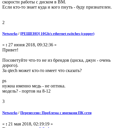
скорости работы с диском в ВМ.
Если кто-то знает куда и кого пнуть - буду признателен.
2
Networks
/
[РЕШЕНО] 10Gb/s ethernet switches (copper)
«
:
27 июня 2018, 09:32:36 »
Привет!
Посоветуйте что-то не из брендов (циска, джун - очень
дорого).
За qtech может кто-то имеет что сказать?
ps
нужна именно медь - не оптика.
модель? - портов на 8-12
3
Networks
/
Перенесено: Проблема с именами ПК сети
«
:
21 мая 2018, 02:19:19 »