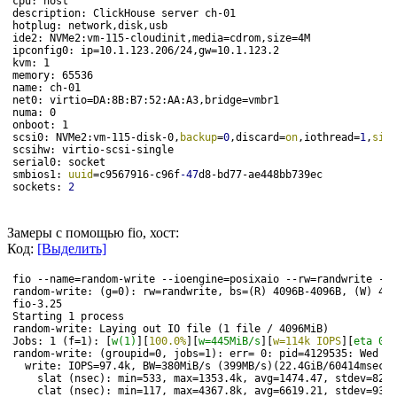
cpu: host
description: ClickHouse server ch-01
hotplug: network,disk,usb
ide2: NVMe2:vm-115-cloudinit,media=cdrom,size=4M
ipconfig0: ip=10.1.123.206/24,gw=10.1.123.2
kvm: 1
memory: 65536
name: ch-01
net0: virtio=DA:8B:B7:52:AA:A3,bridge=vmbr1
numa: 0
onboot: 1
scsi0: NVMe2:vm-115-disk-0,
backup
=
0
,discard=
on
,iothread=
1
,
size
scsihw: virtio-scsi-single
serial0: socket
smbios1: 
uuid
=c9567916-c96f
-47
d8-bd77-ae448bb739ec
sockets: 
2
Замеры с помощью fio, хост:
Код:
[Выделить]
fio --name=random-write --ioengine=posixaio --rw=randwrite --b
random-write: (g=0): rw=randwrite, bs=(R) 4096B-4096B, (W) 409
fio-3.25
Starting 1 process
random-write: Laying out IO file (1 file / 4096MiB)
Jobs: 1 (f=1): [
w(1)
][
100.0%
][
w=445MiB/s
][
w=114k IOPS
][
eta 00m
random-write: (groupid=0, jobs=1): err= 0: pid=4129535: Wed Se
  write: IOPS=97.4k, BW=380MiB/s (399MB/s)(22.4GiB/60414msec);
    slat (nsec): min=533, max=1353.4k, avg=1474.47, stdev=821.
    clat (nsec): min=117, max=4367.8k, avg=6619.21, stdev=9392