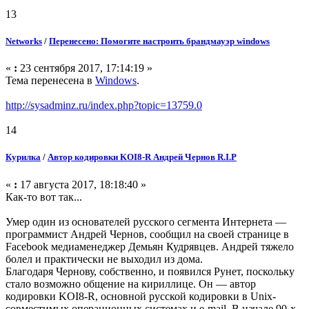
13
Networks
/
Перенесено: Помогите настроить брандмауэр windows
«
:
23 сентября 2017, 17:14:19 »
Тема перенесена в
Windows
.
http://sysadminz.ru/index.php?topic=13759.0
14
Курилка
/
Автор кодировки KOI8-R Андрей Чернов R.I.P
«
:
17 августа 2017, 18:18:40 »
Как-то вот так...
Умер один из основателей русского сегмента Интернета —
программист Андрей Чернов, сообщил на своей странице в
Facebook медиаменеджер Демьян Кудрявцев. Андрей тяжело
болел и практически не выходил из дома.
Благодаря Чернову, собственно, и появился Рунет, поскольку
стало возможно общение на кириллице. Он — автор
кодировки KOI8-R, основной русской кодировки в Unix-
совместимых операционных системах и e-mail. В начале 90-х