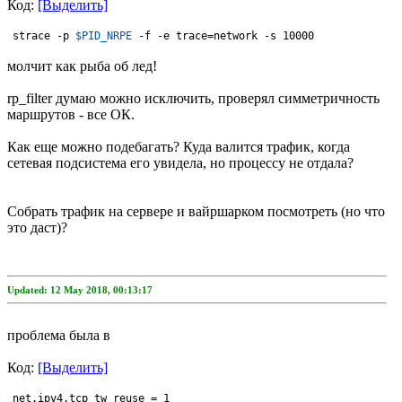
Код:
[Выделить]
strace -p 
$PID_NRPE
-f
-e
 trace=network 
-s
 10000
молчит как рыба об лед!
rp_filter думаю можно исключить, проверял симметричность
маршрутов - все ОК.
Как еще можно подебагать? Куда валится трафик, когда
сетевая подсистема его увидела, но процессу не отдала?
Собрать трафик на сервере и вайршарком посмотреть (но что
это даст)?
Updated: 12 May 2018, 00:13:17
проблема была в
Код:
[Выделить]
net.ipv4.tcp_tw_reuse = 1