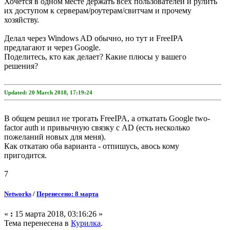
Хочется в одном месте держать всех пользователей и рулить
их доступом к серверам/роутерам/свитчам и прочему
хозяйству.
Делал через Windows AD обычно, но тут и FreeIPA
предлагают и через Google.
Поделитесь, кто как делает? Какие плюсы у вашего
решения?
Updated: 20 March 2018, 17:19:24
В общем решил не трогать FreeIPA, а откатать Google two-
factor auth и привычную связку с AD (есть несколько
пожеланий новых для меня).
Как откатаю оба варианта - отпишусь, авось кому
пригодится.
7
Networks
/
Перенесено: 8 марта
«
:
15 марта 2018, 03:16:26 »
Тема перенесена в
Курилка
.