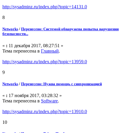
http://sysadminz.ru/index.php?topic=14131.0
8
Networks
/
Перенесено: Системой обнаружена попытка нарушения
безопасности...
«
:
11 декабря 2017, 08:27:51 »
Тема перенесена в
Главный
.
http://sysadminz.ru/index.php?topic=13959.0
9
Networks
/
Перенесено: Нужна помощь с синхронизацией
«
:
17 ноября 2017, 03:28:32 »
Тема перенесена в
Software
.
http://sysadminz.ru/index.php?topic=13910.0
10