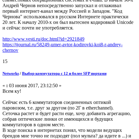
Андрей Чернов непосредственно запускал и отлаживал
первый интернет-канал между Россией и Западом. "Код
Чернова" использовался в русском Интернете практически
20 лет. К началу 2010-х он был вытеснен кодировкой Unicode
и сейчас почти не употребляется.
http://www.vesti.ru/doc.html?id=2921849
https://tjournal.ru/58249-umer-avtor-kodirovki-koi8-r-andrey-
chernov
15
Networks
/
Выбор коммутатора с 12 и более SFP портами
«
:
03 июня 2017, 23:12:50 »
Всем ку!
Сейчас есть 6 коммутаторов соединенных оптикой
паровозом, т.е. друг за другом (по 2Г в etherchannel).
Сеточка растет и будет расти еще, хочу добавить агрегацию,
собрав оптические линки от имеющихся и будущих
коммутаторов в одном месте.
В ходе поиска в интернетах понял, что модели ведущих
брендов мне точно не подходят (пол мульта? да идите в ...) и