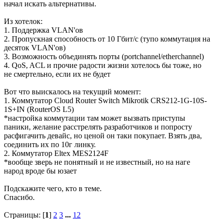
начал искать альтернативы.
Из хотелок:
1. Поддержка VLAN'ов
2. Пропускная способность от 10 Гбит/с (тупо коммутация на
десяток VLAN'ов)
3. Возможность объединять порты (portchannel/etherchannel)
4. QoS, ACL и прочие радости жизни хотелось бы тоже, но
не смертельно, если их не будет
Вот что выискалось на текущий момент:
1. Коммутатор Cloud Router Switch Mikrotik CRS212-1G-10S-
1S+IN (RouterOS L5)
*настройка коммутации там может вызвать приступы
паники, желание расстрелять разработчиков и попросту
расфигачить девайс, но ценой он таки покупает. Взять два,
соединить их по 10г линку.
2. Коммутатор Eltex MES2124F
*вообще зверь не понятный и не известный, но на наге
народ вроде бы юзает
Подскажите чего, кто в теме.
Спасибо.
Страницы: [
1
]
2
3
...
12