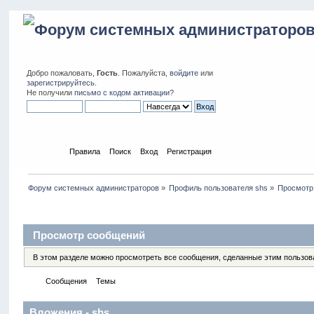
Добро пожаловать,
Гость
. Пожалуйста,
войдите
или
зарегистрируйтесь
.
Не получили
письмо с кодом активации
?
Начало
Правила
Поиск
Вход
Регистрация
Форум системных администраторов
»
Профиль пользователя shs
»
Просмотр
Профиль пользователя
Просмотр сообщений
В этом разделе можно просмотреть все сообщения, сделанные этим пользов
Сообщения
Темы
Вложения
Вложения - shs