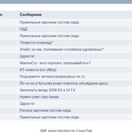
но
Сообщение
Прикольные картинки постим сюда
ПДД
Прикольные картинки постим сюда
"Новости отовсюду"
2Найт, ну как, спиливание столбиков одобряешь?
Здрасте!
WannaCry - кого поразил, признавайтесь?
ИТ-новости {no offtop}
Подскажите литературу/ресурсы по 1с
Йо-хо-хо и бутылка рому! Алкоголь обсуждаем здесь
Запихнуть винду 2008 R2 в 10 Гб
Нужен совет про банки.
Здрасте!
Разные картинки постим сюда
Прикольные картинки постим сюда
SMF spam
blocked by CleanTalk