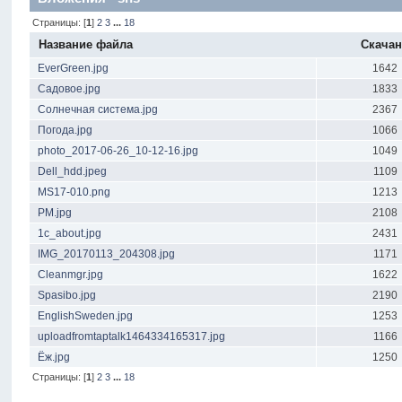
Страницы: [
1
]
2
3
...
18
Название файла
Скача
EverGreen.jpg
1642
Садовое.jpg
1833
Солнечная система.jpg
2367
Погода.jpg
1066
photo_2017-06-26_10-12-16.jpg
1049
Dell_hdd.jpeg
1109
MS17-010.png
1213
PM.jpg
2108
1c_about.jpg
2431
IMG_20170113_204308.jpg
1171
Cleanmgr.jpg
1622
Spasibo.jpg
2190
EnglishSweden.jpg
1253
uploadfromtaptalk1464334165317.jpg
1166
Ёж.jpg
1250
Страницы: [
1
]
2
3
...
18