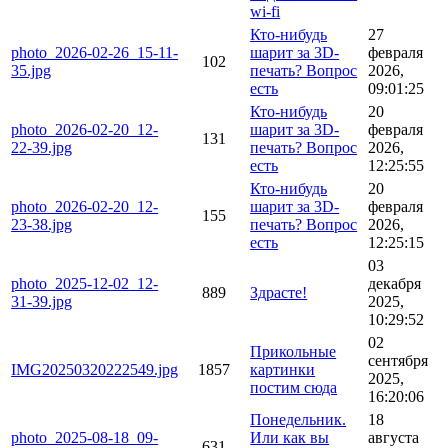
wi-fi
Кто-нибудь
27
photo_2026-02-26_15-11-
шарит за 3D-
февраля
102
35.jpg
печать? Вопрос
2026,
есть
09:01:25
Кто-нибудь
20
photo_2026-02-20_12-
шарит за 3D-
февраля
131
22-39.jpg
печать? Вопрос
2026,
есть
12:25:55
Кто-нибудь
20
photo_2026-02-20_12-
шарит за 3D-
февраля
155
23-38.jpg
печать? Вопрос
2026,
есть
12:25:15
03
photo_2025-12-02_12-
декабря
889
Здрасте!
31-39.jpg
2025,
10:29:52
02
Прикольные
сентября
IMG20250320222549.jpg
1857
картинки
2025,
постим сюда
16:20:06
Понедельник.
18
photo_2025-08-18_09-
Или как вы
августа
631