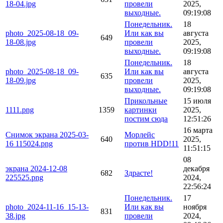
18-04.jpg
провели
2025,
выходные.
09:19:08
Понедельник.
18
photo_2025-08-18_09-
Или как вы
августа
649
18-08.jpg
провели
2025,
выходные.
09:19:08
Понедельник.
18
photo_2025-08-18_09-
Или как вы
августа
635
18-09.jpg
провели
2025,
выходные.
09:19:08
Прикольные
15 июля
1111.png
1359
картинки
2025,
постим сюда
12:51:26
16 марта
Снимок экрана 2025-03-
Морлейс
640
2025,
16 115024.png
против HDD!11
11:51:15
08
экрана 2024-12-08
декабря
682
Здрасте!
225525.png
2024,
22:56:24
Понедельник.
17
photo_2024-11-16_15-13-
Или как вы
ноября
831
38.jpg
провели
2024,