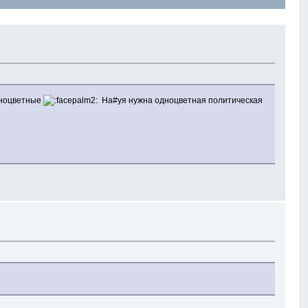
дноцветные
На#уя нужна одноцветная политическая