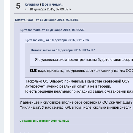
5
Курилка
/
Вот к чему...
«
:
18 декабря 2015, 02:09:59 »
Цитата: VaD_ от 18 декабря 2015, 01:43:56
Цитата: makc от 18 декабря 2015, 01:26:33
Цитата: VaD_ от 18 декабря 2015, 01:17:26
Цитата: makc от 18 декабря 2015, 00:57:07
Я с удовольствием посмотрю, как вы будете ставить се
КМК надо признать, что уровень сертификации у всяких ОС 
Насколько ОС Эльбрус применима в качестве серверной ОС?
Интересует именно реальный опыт, а не в теории.
То есть решение реальных прикладных задач, с установкой ра
У армейцев и силовиков вполне себе серверная ОС уже лет дцать
Финляндии". У нас сейчас KPI, в том числе, сколько виндов снесли
Updated: 18 December 2015, 01:51:26