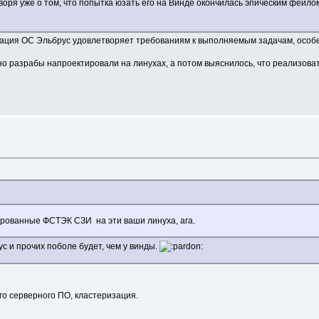
оворя уже о том, что попытка юзать его на Винде окончилась эпическим фейло
лизация ОС Эльбрус удовлетворяет требованиям к выполняемым задачам, особе
но разрабы напроектировали на линухах, а потом выяснилось, что реализоват
ированные ФСТЭК СЗИ на эти ваши линуха, ага.
с и прочих поболе будет, чем у винды.
го серверного ПО, кластеризация.