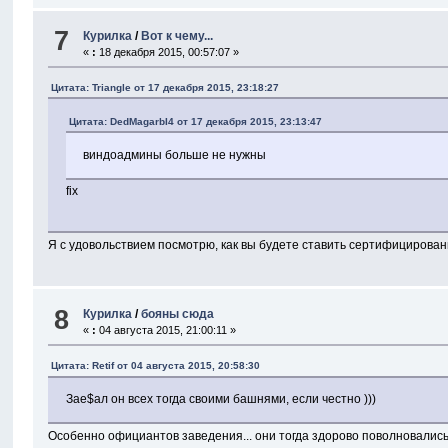
7
Курилка
/
Вот к чему...
«
:
18 декабря 2015, 00:57:07 »
Цитата: Triangle от 17 декабря 2015, 23:18:27
Цитата: DedMagarbI4 от 17 декабря 2015, 23:13:47
виндоадмины больше не нужны
fix
Я с удовольствием посмотрю, как вы будете ставить сертифицирова
8
Курилка
/
бояны сюда
«
:
04 августа 2015, 21:00:11 »
Цитата: Retif от 04 августа 2015, 20:58:30
Зае$ал он всех тогда своими башнями, если честно )))
Особенно официантов заведения... они тогда здорово поволновались