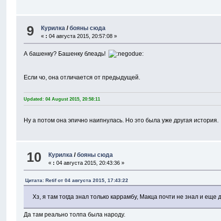
9
Курилка
/
бояны сюда
«
:
04 августа 2015, 20:57:08 »
А башенку? Башенку блеадь!
Если чо, она отличается от предыдущей.
Updated: 04 August 2015, 20:58:11
Ну а потом она эпично наипнулась. Но это была уже другая история.
10
Курилка
/
бояны сюда
«
:
04 августа 2015, 20:43:36 »
Цитата: Retif от 04 августа 2015, 17:43:22
Хз, я там тогда знал только каррамбу, Макца почти не знал и еще 
Да там реально толпа была народу.