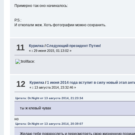
Примерно так оно начиналось:
P.S.:
И откопали жеж. Хоть фотографии можно сохранить.
11
Курилка
/
Следующий президент Путин!
«
:
29 июня 2015, 01:13:02 »
12
Курилка
/
1 июня 2014 года вступит в силу новый этап ант
«
:
13 августа 2014, 23:32:46 »
Цитата: Dr.Night от 13 августа 2014, 21:23:34
ты ж клевый чувак
но
Цитата: Dr.Night от 13 августа 2014, 20:39:07
Желаю тебе повзрослеть и пересмотреть свою жизненную позицию