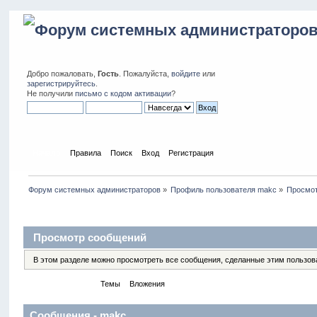
Добро пожаловать,
Гость
. Пожалуйста,
войдите
или
зарегистрируйтесь
.
Не получили
письмо с кодом активации
?
Начало
Правила
Поиск
Вход
Регистрация
Форум системных администраторов
»
Профиль пользователя makc
»
Просмо
Профиль пользователя
Просмотр сообщений
В этом разделе можно просмотреть все сообщения, сделанные этим пользов
Сообщения
Темы
Вложения
Сообщения - makc