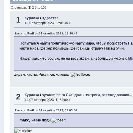
Страницы: [
1
]
2
3
...
108
1
Курилка
/
Здрасте!
«
:
07 октября 2023, 22:01:45 »
Цитата: Retif от 07 октября 2023, 13:30:49
Попытался найти политическую карту мира, чтобы посмотреть Па
карта мира, где хер поймешь, где границы стран? Писец блин.
Нашел какой-то убогую, не на весь экран, а небольшой кусочек:
htt
Zндекс карты. Рисуй как хочешь.
2
Курилка
/
sysadmins.ru Скандалы, интриги, расследования...
«
:
07 октября 2023, 11:52:00 »
Цитата: Retif от 07 октября 2023, 11:03:56
makc
, какие люди