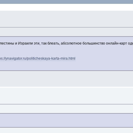
лестины и Израили эти, так блеать, абсолютное большинство онлайн-карт о
ps://ynavigator.ru/politicheskaya-karta-mira.html