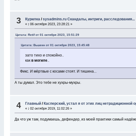
3
Курилка
/
sysadmins.ru Скандалы, интриги, расследования...
«
:
06 октября 2023, 23:28:21 »
Цитата: Retif от 01 октября 2023, 15:51:29
Цитата: Вьшекн от 01 октября 2023, 15:45:48
зато тихо и спокойно..
как
в могиле
..
Фикс. И мёртвые с косами стоят. И тишина...
А ты думал. Это тебе не хухры-мухры.
4
Главный
/
Касперский, устал я от этих лиц нетрадиционной о
«
:
02 октября 2019, 11:02:26 »
Да что уж там, подумаешь, дефендер, из моей практики самый надёжн