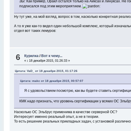
ЗЫ: Как пример, Оракл остался только на Аиксах и Линуксах. Не г
подписался под этим мероприятием.
Ну тут уже, на мой взгляд, вопрос в том, насколько конкретная реа
А то я уже как-то видел один небольшой комплекс, который изначаль
отдел вот таких лемуров:
6
Курилка
/
Вот к чему...
«
:
18 декабря 2015, 01:26:33 »
Цитата: VaD_ от 18 декабря 2015, 01:17:26
Цитата: makc от 18 декабря 2015, 00:57:07
Я с удовольствием посмотрю, как вы будете ставить сертифиц
КМК надо признать, что уровень сертификации у всяких ОС Эльбру
Насколько ОС Эльбрус применима в качестве серверной ОС?
Интересует именно реальный опыт, а не в теории.
То есть решение реальных прикладных задач, с установкой различно