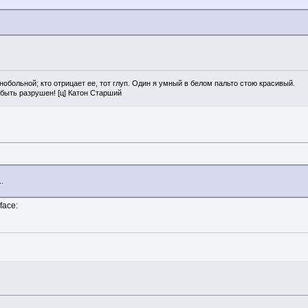
нобольной; кто отрицает ее, тот глуп. Один я умный в белом пальто стою красивый.
 быть разрушен! [ц] Катон Старший
.