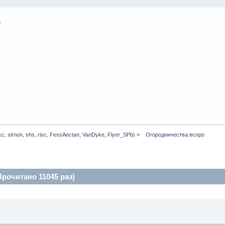
kc
,
sirnon
,
shs
,
risc
,
FessAectan
,
VanDyke
,
Flyer_SPb
) »
  Огородничества вспро
рочитано 11045 раз)