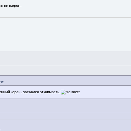
о не видел...
:32
енный корень заебался откапывать.
.