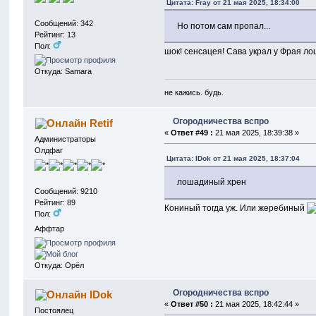
Цитата: Fray от 21 мая 2025, 18:34:00
Сообщений: 342
Но потом сам пропал...
Рейтинг: 13
Пол:
шок! сенсацея! Сава украл у Фрая 
Откуда: Samara
не кажись. будь.
Огородничества вспро
Retif
«
Ответ #49 :
21 мая 2025, 18:39:38 »
Администраторы
Олдфаг
Цитата: IDok от 21 мая 2025, 18:37:04
лошадиный хрен
Сообщений: 9210
Рейтинг: 89
Кониный тогда уж. Или жеребиный
Пол:
Аффтар
Откуда: Орёл
Огородничества вспро
IDok
«
Ответ #50 :
21 мая 2025, 18:42:44 »
Постоялец