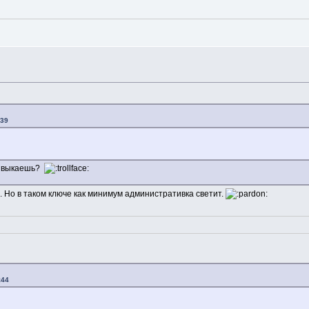
:39
ривыкаешь?
. Но в таком ключе как минимум административка светит.
:44