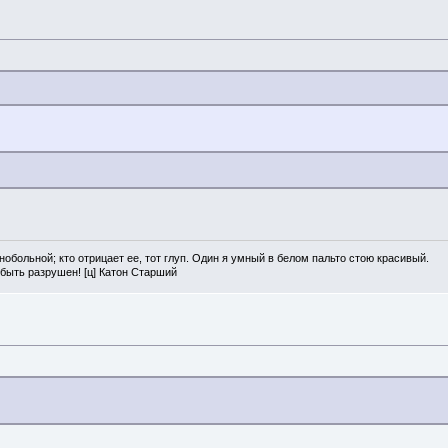
нобольной; кто отрицает ее, тот глуп. Один я умный в белом пальто стою красивый.
 быть разрушен! [ц] Катон Старший