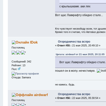
с крылышкаме. аки лях
Вот щас Лавкрафту обидно стало...
Кто чувствует несвободу воли, тот душев
Кроме того я считаю, что Автоваз должен
Огородничества вспро
IDok
«
Ответ #55 :
21 мая 2025, 20:49:10 »
Постоялец
Цитата: airdwarf от 21 мая 2025, 20:11:05
Сообщений: 342
Вот щас Лавкрафту обидно стало..
Рейтинг: 13
Пол:
пошел он в жопу. нечестивую.
Откуда: Samara
не кажись. будь.
Огородничества вспро
airdwarf
«
Ответ #56 :
22 мая 2025, 05:30:54 »
Постоялец