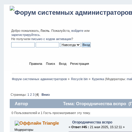
Добро пожаловать,
Гость
. Пожалуйста,
войдите
или
зарегистрируйтесь
.
Не получили
письмо с кодом активации
?
Начало
Правила
Поиск
Вход
Регистрация
Форум системных администраторов
»
Recycle bin
»
Курилка
(Модераторы:
ma
Страницы:
1
2
3
[
4
]
Вниз
Автор
Тема: Огородничества вспро (П
0 Пользователей и 1 Гость просматривают эту тему.
Огородничества вспро
Triangle
«
Ответ #45 :
21 мая 2025, 15:12:11 »
Модераторы