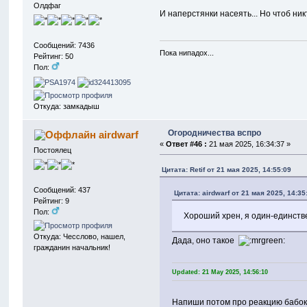
Олдфаг
И наперстянки насеять... Но чтоб никт
Сообщений: 7436
Пока нипадох...
Рейтинг: 50
Пол:
Откуда: замкадыш
Огородничества вспро
airdwarf
«
Ответ #46 :
21 мая 2025, 16:34:37 »
Постоялец
Цитата: Retif от 21 мая 2025, 14:55:09
Сообщений: 437
Цитата: airdwarf от 21 мая 2025, 14:35
Рейтинг: 9
Пол:
Хороший хрен, я один-единств
Откуда: Чесслово, нашел,
Дада, оно такое
гражданин начальник!
Updated: 21 May 2025, 14:56:10
Напиши потом про реакцию бабок