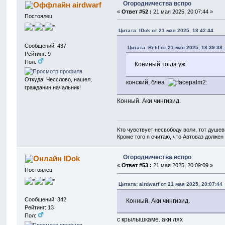
Огородничества вспро
airdwarf
«
Ответ #52 :
21 мая 2025, 20:07:44 »
Постоялец
Цитата: IDok от 21 мая 2025, 18:42:44
Сообщений: 437
Цитата: Retif от 21 мая 2025, 18:39:38
Рейтинг: 9
Пол:
Кониный тогда уж
Откуда: Чесслово, нашел,
конский, блеа
гражданин начальник!
Конный. Аки чингизид.
Кто чувствует несвободу воли, тот душев
Кроме того я считаю, что Автоваз должен
Огородничества вспро
IDok
«
Ответ #53 :
21 мая 2025, 20:09:09 »
Постоялец
Цитата: airdwarf от 21 мая 2025, 20:07:44
Сообщений: 342
Конный. Аки чингизид.
Рейтинг: 13
Пол:
с крылышкаме. аки лях