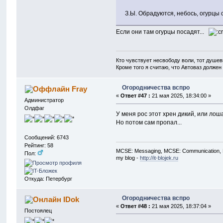
З.Ы. Обрадуются, небось, огурцы 
Если они там огурцы посадят...
Кто чувствует несвободу воли, тот душев
Кроме того я считаю, что Автоваз должен
Огородничества вспро
Fray
«
Ответ #47 :
21 мая 2025, 18:34:00 »
Администратор
Олдфаг
У меня рос этот хрен дикий, или лош
Но потом сам пропал...
Сообщений: 6743
Рейтинг: 58
MCSE: Messaging, MCSE: Communication, M
Пол:
my blog -
http://it-blojek.ru
Откуда: Петербург
Огородничества вспро
IDok
«
Ответ #48 :
21 мая 2025, 18:37:04 »
Постоялец