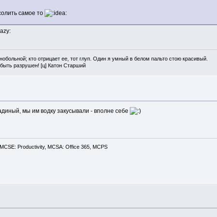
солить самое то
нобольной; кто отрицает ее, тот глуп. Один я умный в белом пальто стою красивый.
 быть разрушен! [ц] Катон Старший
адиный, мы им водку закусывали - вполне себе
CSE: Productivity, MCSA: Office 365, MCPS