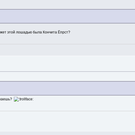
ожет этой лошадью была Кончита Ёпрст?
выкаешь?