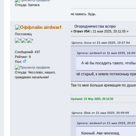
Откуда: Samara
не кажись. будь.
Огородничества вспро
airdwarf
«
Ответ #54 :
21 мая 2025, 20:11:05 »
Постоялец
Цитата: Axxe от 21 мая 2025, 19:27:04
Сообщений: 437
Цитата: airdwarf от 11 мая 2025, 16:45
Рейтинг: 9
Пол:
А чё бы посадить такого, чтобы
Откуда: Чесслово, нашел,
чё старый, к земле потихоньку п
гражданин начальник!
Так-то мне больше кремация по душе
Updated: 21 May 2025, 20:12:52
Цитата: IDok от 21 мая 2025, 20:09:09
Цитата: airdwarf от 21 мая 2025, 20:07
Конный. Аки чингизид.