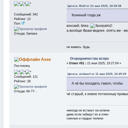
Цитата: Retif от 21 мая 2025, 18:39:38
Сообщений: 342
Кониный тогда уж
Рейтинг: 13
Пол:
конский, блеа
а вообще Фраю виднее. опять же - м
Откуда: Samara
не кажись. будь.
Огородничества вспро
Axxe
«
Ответ #51 :
21 мая 2025, 19:27:04 »
Постоялец
Цитата: airdwarf от 11 мая 2025, 16:45:39
Сообщений: 121
Рейтинг: 28
А чё бы посадить такого, чтобы
Откуда: 66-77-..
чё старый, к земле потихоньку при
никогда не встанут на колени
даже если заберут их в плен
смелые и гордые тюлени