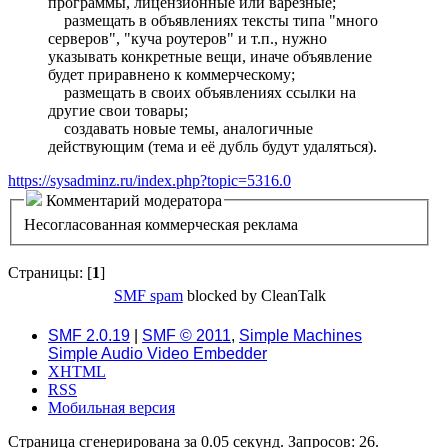
программы, лицензионные или варезные;
размещать в объявлениях тексты типа "много
серверов", "куча роутеров" и т.п., нужно
указывать конкретные вещи, иначе объявление
будет приравнено к коммерческому;
размещать в своих объявлениях ссылки на
другие свои товары;
создавать новые темы, аналогичные
действующим (тема и её дубль будут удаляться).
https://sysadminz.ru/index.php?topic=5316.0
Комментарий модератора
Несогласованная коммерческая реклама
Страницы: [
1
]
SMF spam
blocked by CleanTalk
SMF 2.0.19
|
SMF © 2011
,
Simple Machines
Simple Audio Video Embedder
XHTML
RSS
Мобильная версия
Страница сгенерирована за 0.05 секунд. Запросов: 26.