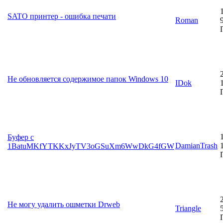
SATO принтер - ошибка печати
Roman
Не обновляется содержимое папок Windows 10
IDok
Буфер с
DamianTrash
1BatuMKfYTKKxJyTV3oGSuXm6WwDkG4fGW
Не могу удалить ошметки Drweb
Triangle