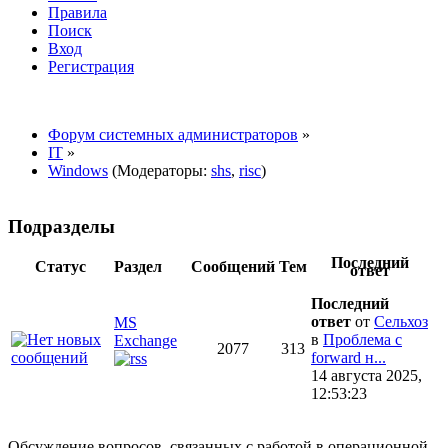
Правила
Поиск
Вход
Регистрация
Форум системных администраторов
»
IT
»
Windows
(Модераторы:
shs
,
risc
)
Подразделы
Последний
Статус
Раздел
Сообщений
Тем
ответ
Последний
ответ
от
Сельхоз
MS
в
Проблема с
Exchange
2077
313
forward н...
14 августа 2025,
12:53:23
Обсуждение вопросов, связанных с работой в операционной