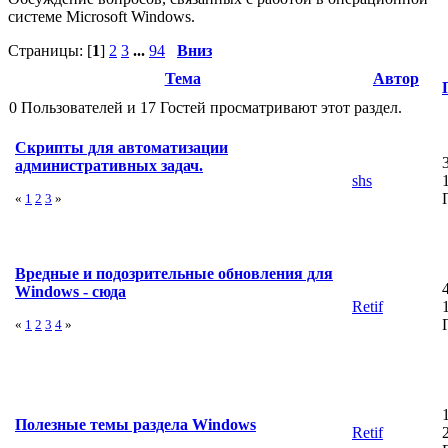
системе Microsoft Windows.
Страницы: [
1
]
2
3
...
94
Вниз
Тема
Автор
0 Пользователей и 17 Гостей просматривают этот раздел.
Скрипты для автоматизации
административных задач.
shs
«
1
2
3
»
Вредные и подозрительные обновления для
Windows - сюда
Retif
«
1
2
3
4
»
Полезные темы раздела Windows
Retif