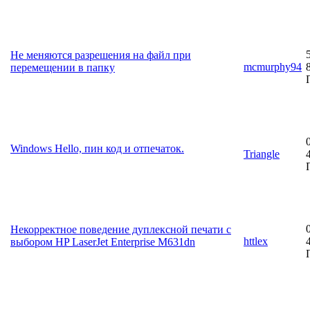
Не меняются разрешения на файл при
mcmurphy94
перемещении в папку
Windows Hello, пин код и отпечаток.
Triangle
Некорректное поведение дуплексной печати с
httlex
выбором HP LaserJet Enterprise M631dn