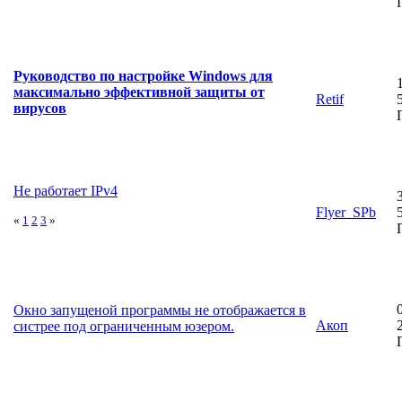
Руководство по настройке Windows для
максимально эффективной защиты от
Retif
вирусов
Не работает IPv4
Flyer_SPb
«
1
2
3
»
Окно запущеной программы не отображается в
Акоп
систрее под ограниченным юзером.