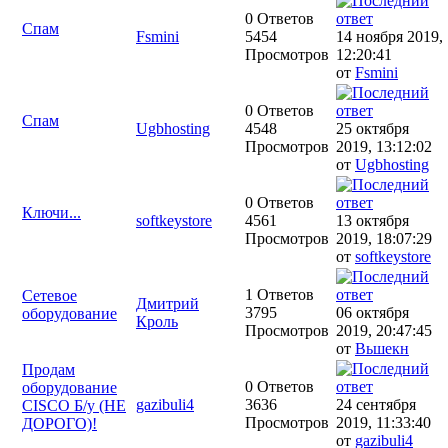
0 Ответов
Спам
Fsmini
5454
14 ноября 2019,
Просмотров
12:20:41
от
Fsmini
0 Ответов
Спам
Ugbhosting
4548
25 октября
Просмотров
2019, 13:12:02
от
Ugbhosting
0 Ответов
Ключи...
softkeystore
4561
13 октября
Просмотров
2019, 18:07:29
от
softkeystore
1 Ответов
Сетевое
Дмитрий
3795
06 октября
оборудование
Кроль
Просмотров
2019, 20:47:45
от
Вьшекн
Продам
0 Ответов
оборудование
gazibuli4
3636
24 сентября
CISCO Б/у (НЕ
Просмотров
2019, 11:33:40
ДОРОГО)!
от
gazibuli4