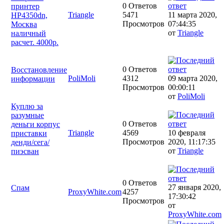
0 Ответов
принтер
Triangle
5471
11 марта 2020,
HP4350dn,
Просмотров
07:44:35
Москва
от
Triangle
наличный
расчет. 4000р.
0 Ответов
Восстановление
PoliMoli
4312
09 марта 2020,
информации
Просмотров
00:00:11
от
PoliMoli
Куплю за
разумные
0 Ответов
деньги корпус
Triangle
4569
10 февраля
приставки
Просмотров
2020, 11:17:35
денди/сега/
от
Triangle
пиэсван
0 Ответов
27 января 2020,
Спам
ProxyWhite.com
4257
17:30:42
Просмотров
от
ProxyWhite.com