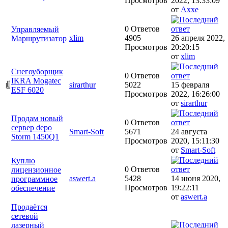
Просмотров
2022, 13:33:09
от
Axxe
0 Ответов
Управляемый
xlim
4905
26 апреля 2022,
Маршрутизатор
Просмотров
20:20:15
от
xlim
Снегоуборщик
0 Ответов
IKRA Mogatec
sirarthur
5022
15 февраля
ESF 6020
Просмотров
2022, 16:26:00
от
sirarthur
Продам новый
0 Ответов
сервер depo
Smart-Soft
5671
24 августа
Storm 1450Q1
Просмотров
2020, 15:11:30
от
Smart-Soft
Куплю
0 Ответов
лицензионное
aswert.a
5428
14 июня 2020,
программное
Просмотров
19:22:11
обеспечение
от
aswert.a
Продаётся
сетевой
лазерный