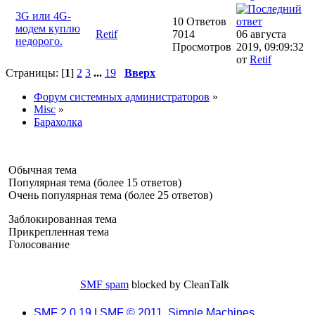
3G или 4G-
10 Ответов
модем куплю
Retif
7014
06 августа
недорого.
Просмотров
2019, 09:09:32
от
Retif
Страницы: [
1
]
2
3
...
19
Вверх
Форум системных администраторов
»
Misc
»
Барахолка
Обычная тема
Популярная тема (более 15 ответов)
Очень популярная тема (более 25 ответов)
Заблокированная тема
Прикрепленная тема
Голосование
SMF spam
blocked by CleanTalk
SMF 2.0.19
|
SMF © 2011
,
Simple Machines