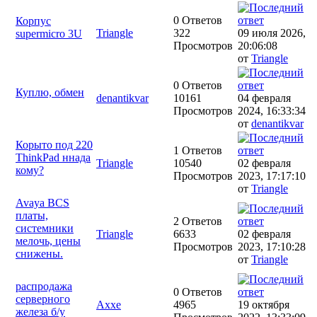
0 Ответов
Корпус
Triangle
322
09 июля 2026,
supermicro 3U
Просмотров
20:06:08
от
Triangle
0 Ответов
Куплю, обмен
denantikvar
10161
04 февраля
Просмотров
2024, 16:33:34
от
denantikvar
Корыто под 220
1 Ответов
ThinkPad ннада
Triangle
10540
02 февраля
кому?
Просмотров
2023, 17:17:10
от
Triangle
Avaya BCS
платы,
2 Ответов
системники
Triangle
6633
02 февраля
мелочь, цены
Просмотров
2023, 17:10:28
снижены.
от
Triangle
распродажа
0 Ответов
серверного
Axxe
4965
19 октября
железа б/у