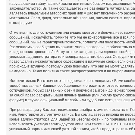
нарушающими тайну частной жизни или иным образом нарушающими М
законодательство. Вы также соглашаетесь не размещать материалы, з
являетесь владельцем авторских прав или у Вас нет письменного разре
материалы. Спам, флуд, рекламные объявления, письма счастья, пира
этом форуме.
Отметим, что для сотрудников или владельцев этого форума невозмож
сообщений. Пожалуйста, помните, что мы не контролируем всё и вся, п
сообщений. Мы не гарантируем точность, полноту или полезность како
Размещаемые сообщения выражают мнение автора и не обязательно мне
или дочерних проектов. Любому, кто считает, что размещенное сообще
уведомить администратора или модератора этого форума. Сотрудники 
право удалить нежелательное содержание в разумные сроки, если они 
происходит вручную, поэтому нужно понимать, что они не могут удаля
немедленно. Такая политика также распространяется и на информацию
Исключительно Вы отвечаете за содержание размещаемых Вами сообще
ущерб, вызванный Вашими сообщениями и оградить от ответственности 
сотрудников, любых связанных с этим форумом сайтов и дочерних прое
за собой право раскрыть Ваши личные данные (или любую другую связ
форуме) в случае официальной жалобы или судебного иска, являющихс
При регистрации у Вас есть возможность выбрать имя пользователя. Р
имя. Регистрируя эту учетную запись, Вы соглашаетесь никогда не пере
кроме администратора, для Вашей же безопасности и по причинам зак
использовать учетную запись другого лица. Мы также НАСТОЯТЕЛЬНО 
уникальный пароль для своей учетной записи, чтобы предотвратить её 