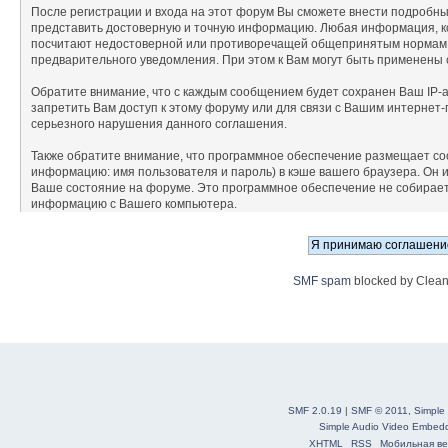
После регистрации и входа на этот форум Вы сможете внести подробны
представить достоверную и точную информацию. Любая информация, к
посчитают недостоверной или противоречащей общепринятым нормам п
предварительного уведомления. При этом к Вам могут быть применены
Обратите внимание, что с каждым сообщением будет сохранен Ваш IP-а
запретить Вам доступ к этому форуму или для связи с Вашим интернет
серьезного нарушения данного соглашения.
Также обратите внимание, что программное обеспечение размещает co
информацию: имя пользователя и пароль) в кэше вашего браузера. Он 
Ваше состояние на форуме. Это программное обеспечение не собирает 
информацию с Вашего компьютера.
SMF spam
blocked by Clean
SMF 2.0.19
|
SMF © 2011
,
Simple
Simple Audio Video Embed
XHTML
RSS
Мобильная ве