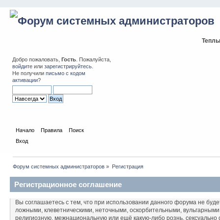
Теплы
Добро пожаловать,
Гость
. Пожалуйста,
войдите
или
зарегистрируйтесь
.
Не получили
письмо с кодом
активации
?
Начало
Правила
Поиск
Вход
Форум системных администраторов
»
Регистрация
Регистрационное соглашение
Вы соглашаетесь с тем, что при использовании данного форума не бу
ложными, клеветническими, неточными, оскорбительными, вульгарными
религиозную, межнациональную или ещё какую-либо рознь, сексуальн