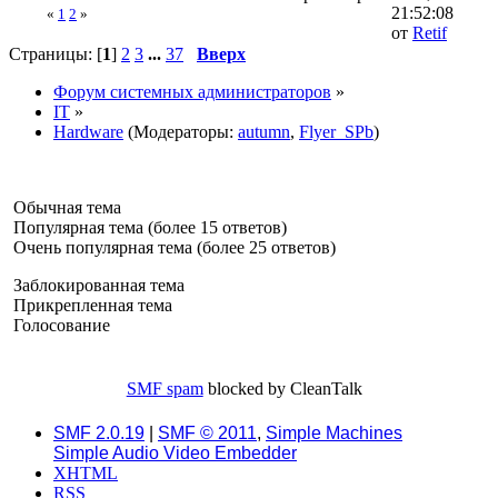
21:52:08
«
1
2
»
от
Retif
Страницы: [
1
]
2
3
...
37
Вверх
Форум системных администраторов
»
IT
»
Hardware
(Модераторы:
autumn
,
Flyer_SPb
)
Обычная тема
Популярная тема (более 15 ответов)
Очень популярная тема (более 25 ответов)
Заблокированная тема
Прикрепленная тема
Голосование
SMF spam
blocked by CleanTalk
SMF 2.0.19
|
SMF © 2011
,
Simple Machines
Simple Audio Video Embedder
XHTML
RSS