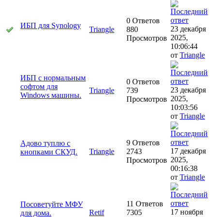
0 Ответов
ИБП для Synology
23 декабря
Triangle
880
2025,
Просмотров
10:06:44
от
Triangle
ИБП с нормальным
0 Ответов
софтом для
23 декабря
Triangle
739
Windows машины.
2025,
Просмотров
10:03:56
от
Triangle
9 Ответов
Адово туплю с
17 декабря
Triangle
2743
кнопками СКУД.
2025,
Просмотров
00:16:38
от
Triangle
11 Ответов
Посоветуйте МФУ
17 ноября
Retif
7305
для дома.