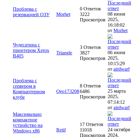
0 Ответов
Проблема с
08 июня
Morhet
3222
резервацией ОЗУ
2025,
Просмотров
16:18:02
от
Morhet
Чудесатина с
3 Ответов
принтером Xerox
06 июня
Triangle
3827
B405
2025,
Просмотров
10:15:29
от
airdwarf
Проблема с
8 Ответов
сервером в
25 марта
Qeo173208
6486
Компьютерном
2025,
Просмотров
клубе
07:14:12
от
airdwarf
Максимально
компактное
17 Ответов
устройство на
24 октября
Retif
11018
Windows x86
2024,
Просмотров