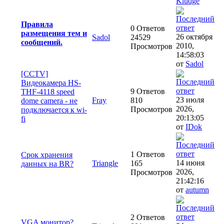
Kludge
Правила
0 Ответов
размещения тем и
26 октября
Sadol
24529
сообщений.
2010,
Просмотров
14:58:03
от
Sadol
[CCTV]
Видеокамера HS-
9 Ответов
THF-4118 speed
23 июля
Fray
810
dome camera - не
2026,
Просмотров
подключается к wi-
20:13:05
fi
от
IDok
1 Ответов
Срок хранения
14 июня
Triangle
165
данных на BR?
2026,
Просмотров
21:42:16
от
autumn
2 Ответов
VGA монитор?