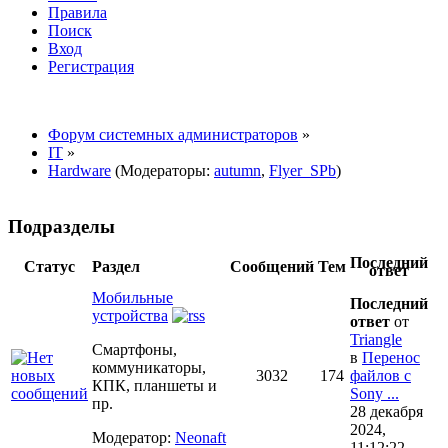
Правила
Поиск
Вход
Регистрация
Форум системных администраторов
»
IT
»
Hardware
(Модераторы:
autumn
,
Flyer_SPb
)
Подразделы
Последний
Статус
Раздел
Сообщений
Тем
ответ
Мобильные
Последний
устройства
ответ
от
Triangle
Смартфоны,
в
Перенос
коммуникаторы,
3032
174
файлов с
КПК, планшеты и
Sony ...
пр.
28 декабря
2024,
Модератор:
Neonaft
11:12:22