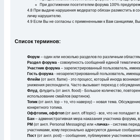
При достижении посетителем форума 100% предупрежде
4.8 При выдаче нарушения модератор обязан разместить в с
личку нарушителю.
4.9 Если Вы не согласны с примененными к Вам санкциями, В
Список терминов:
Форум
– один или несколько разделов по различным областя
Раздел форума
- совокупность сообщений единой тематичес
Участник форума
– зарегистрированный пользователь, имеющ
Гость форума
- незарегистрированный пользователь, имеющи
Флейм
(от англ. flame) - это процесс, который иногда возни
унижения респондента. Часто вызывает переход с обсуждения
Флуд
, флудить (от англ. flood) - Большое количество, пов
использование смайлов (картинок).
Топик
(от англ. top – то, что наверху) – новая тема. Обсужд
конкретного топика.
Оффтопик, оффтоп
(от англ. off topic) - все, что не попадает
Бан
– административная мера наказания участника форума, вр
PM
(от англ. Personal Messaging) или «
личка
» - система пере
участниками, кому персонально адресуются данные сообщени
Пост
(от англ. post) – сообщение, публикуемое участником ко