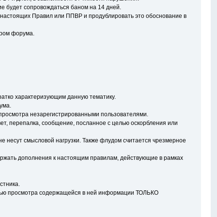
 будет сопровождаться баном на 14 дней.
 настоящих Правил или ППВР и продублировать это обоснование в
ором форума.
ратко характеризующим данную тематику.
ума.
 просмотра незарегистрированными пользователями.
твет, перепалка, сообщение, посланное с целью оскорбления или
не несут смысловой нагрузки. Также флудом считается чрезмерное
одержать дополнения к настоящим правилам, действующие в рамках
стника.
стью просмотра содержащейся в ней информации ТОЛЬКО