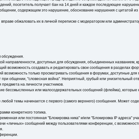
ний, посетитель получает бан на 14 дней и каждое последующее нарушение
ообщении, содержащем это нарушение, обоснование нарушения с цитатой из
ы вправе обжаловать их в личной переписке с модератором или администрат
м обсуждения.
кой направленности, доступных для обсуждения, объединенных названием, к
ий возможность создавать и редактировать свои сообщения в разделах фор
й возможность только просматривать сообщения в форумах, доступные для
кает при общении, "словесная война". Неприятный, грубый или унизительный о
 предмета на личности участников.
торение бессмысленных или малосодержательных сообщений (флейма), которые 
ение любой темы начинается с первого (самого верхнего) сообщения. Может с
 в рамки конкретного топика.
еменная или постоянная "Блокировка ника" и/или "Блокировка IP адреса" уча
дачи «личных» сообщений между пользователями конференции, с возможно
я.
нференции.