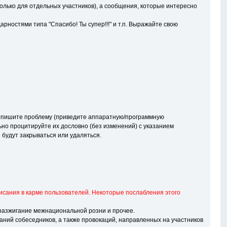
лько для отдельных участников), а сообщения, которые интересно
ностями типа "Спасибо! Ты супер!!!" и т.п. Выражайте свою
о опишите проблему (приведите аппаратную/программную
ьно процитируйте их дословно (без изменений) с указанием
будут закрываться или удаляться.
исания в карме пользователей. Некоторые послабления этого
разжигание межнациональной розни и прочее.
ний собеседников, а также провокаций, направленных на участников