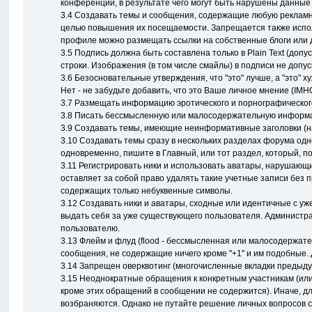
конференции, в результате чего могут быть нарушены данные
3.4 Создавать темы и сообщения, содержащие любую рекламн
целью повышения их посещаемости. Запрещается также испол
профиле можно размещать ссылки на собственные блоги или 
3.5 Подпись должна быть составлена только в Plain Text (доп
строки. Изображения (в том числе смайлы) в подписи не допус
3.6 Безосновательные утверждения, что "это" лучше, а "это" 
Нет - не забудьте добавить, что это Ваше личное мнение (IMH
3.7 Размещать информацию эротического и порнографического
3.8 Писать бессмысленную или малосодеpжательнyю информаци
3.9 Создавать темы, имеющие неинформативные заголовки (нап
3.10 Создавать темы сразу в нескольких разделах форума одн
одновременно, пишите в Главный, или тот раздел, который, п
3.11 Регистрировать ники и использовать аватары, нарушающи
оставляет за собой право удалять такие учетные записи без 
содержащих только небуквенные символы.
3.12 Создавать ники и аватары, сходные или идентичные с уж
выдать себя за уже существующего пользователя. Администра
пользователю.
3.13 Флейм и флуд (flood - бессмысленная или малосодержате
сообщения, не содержащие ничего кроме "+1" и им подобные. Д
3.14 Запрещен оверквотинг (многочисленные вкладки предыд
3.15 Неоднократные обращения к конкретным участникам (или
кроме этих обращений в сообщении не содержится). Иначе, д
возбраняются. Однако не путайте решение личных вопросов с