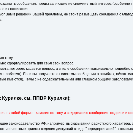
 создавать сообщения, представляющие не сиюминутный интерес (особенно то
сле их написания.
мог Вам в решении Вашей проблемы, не стоит размещать сообщения с благодар
а.
ую тему.
льно сформулировать для себя свой вопрос.
дмета, которого касается вопрос, а в теле сообщения максимально подробн
ет проблема). Если вы получаете от системы сообщения о ошибках, обязател
вые имеются). Темы с не содержательными или слишком общими заголовками 
 Курилке, см. ППВР Курилки):
ния в любой форме - хамские по тону и содержанию сообщения, подписи и оп
е законодательство РФ, например: высказывания расистского характера, 
ть нечестные приемы ведения дискуссий в виде "передергиваний" высказыва