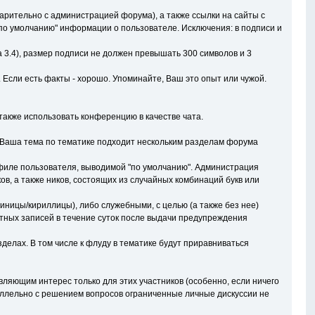
рительно с администрацией форума), а также ссылки на сайты с
о умолчанию" информации о пользователе. Исключения: в подписи и
а 3.4), размер подписи не должен превышать 300 символов и 3
. Если есть факты - хорошо. Упоминайте, Ваш это опыт или чужой.
акже использовать конференцию в качестве чата.
и Ваша тема по тематике подходит нескольким разделам форума
рофиле пользователя, выводимой "по умолчанию". Администрация
в, а также ников, состоящих из случайных комбинаций букв или
иницы/кириллицы), либо служебными, с целью (а также без нее)
етных записей в течение суток после выдачи предупреждения
делах. В том числе к флуду в тематике будут приравниваться
ляющим интерес только для этих участников (особенно, если ничего
аллельно с решением вопросов ограниченные личные дискуссии не