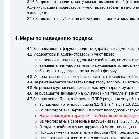
3.16 Запрещено заводить виртуальных пользователей (клонов)
Администрация и модераторы имеют право забанить такого поль
запрещено.
3.17 Запрещается публичное обсуждение действий администрац
4. Меры по наведению порядка
4.1 За порядком на форуме следят модераторы и администра
4.2 Модераторы и администраторы имеют право:
переносить темы и отдельные сообщения, не соответс
закрывать или удалять темы, нарушающие установлен
блокировать доступ нарушителей к форуму.
4.3 Модераторы не являются штатным ответчиками на любые в
4.4 Не рекомендуется задавать модератору вопросы в частной
4.5 Не рекомендуется использовать частную переписку для п
4.6 Не обращайте внимания на хулиганов или "троллей". Не 
4.7 За нарушения Правил Форума и ППВР разделов могут быт
За нарушение пунктов правил 3.1, 3.2, 3.4, 3.6, 3.10, 3.
За многократные нарушения может последовать отлучен
Нарушение пункта правил 3.1 в обязательном порядке
За многократные серьезные нарушения (3.1, 3.2, 3.4, 3.
В случае особо тяжелых нарушений может последовать
При достижении посетителем форума 40% предупрежден
При достижении посетителем форума 70% предупрежден