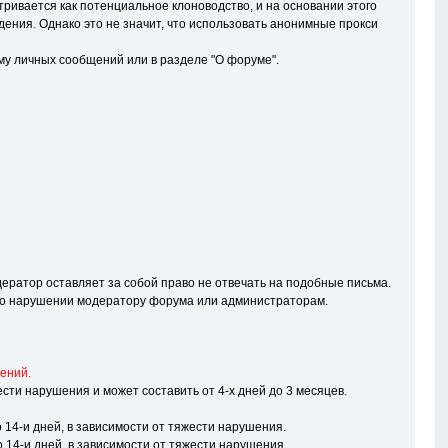
ривается как потенциальное клоноводство, и на основании этого
ждения. Однако это не значит, что использовать анонимные прокси
му личных сообщений или в разделе "О форуме".
ератор оставляет за собой право не отвечать на подобные письма.
ть о нарушении модератору форума или администраторам.
ений.
жести нарушения и может составить от 4-х дней до 3 месяцев.
4-и дней, в зависимости от тяжести нарушения.
4-и дней, в зависимости от тяжести нарушения.