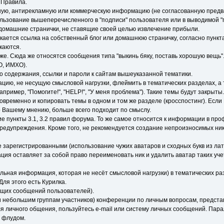
 Правила.
ую, антирекламную или коммерческую информацию (не согласованную предва
ьзование вышеперечисленного в "подписи" пользователя или в выводимой "п
домашние странички, не ставящие своей целью извлечение прибыли.
ускается ссылка на собственный блог или домашнюю страничку, согласно пункт
каются.
хуже. Сюда же относятся сообщения типа "выкинь бяку, поставь хорошую вещь"
O, ИМХО).
 содержания, ссылки и пароли к сайтам вышеуказанной тематики.
ю, не несущую смысловой нагрузки, флеймить в тематических разделах, а т
ример, "Помогите!", "HELP!", "У меня проблема"). Такие темы будут закрыты.
овременно и копировать темы в одном и том же разделе (кросспостинг). Есл
о Вашему мнению, больше всего подходит по смыслу.
е пункты 3.1, 3.2 правил форума. То же самое относится к информации в п
предупреждения. Кроме того, не рекомендуется создание непроизносимых нико
е зарегистрированными (использование чужих аватаров и сходных букв из лат
ция оставляет за собой право переименовать ник и удалить аватар таких уч
льная информация, которая не несёт смысловой нагрузки) в тематических раз
ля этого есть Курилка.
ущих сообщений пользователей).
 небольшим группам участников) конференции по личным вопросам, представ
ля личного общения, пользуйтесь e-mail или систему личных сообщений. Пар
 флудом.