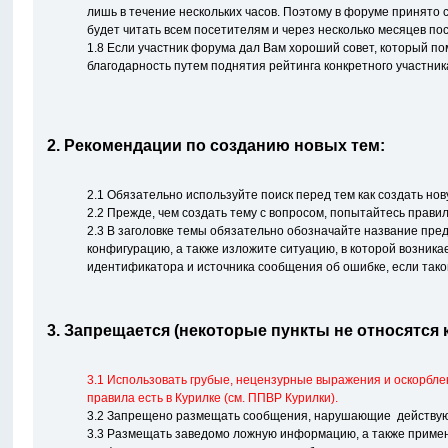
лишь в течение нескольких часов. Поэтому в форуме принято
будет читать всем посетителям и через несколько месяцев по
1.8 Если участник форума дал Вам хороший совет, который по
благодарность путем поднятия рейтинга конкретного участник
2. Рекомендации по созданию новых тем:
2.1 Обязательно используйте поиск перед тем как создать нов
2.2 Прежде, чем создать тему с вопросом, попытайтесь прави
2.3 В заголовке темы обязательно обозначайте название пре
конфигурацию, а также изложите ситуацию, в которой возника
идентификатора и источника сообщения об ошибке, если тако
3. Запрещается (некоторые пункты не относятся к
3.1 Использовать грубые, нецензурные выражения и оскорбле
правила есть в Курилке (см. ППВР Курилки).
3.2 Запрещено размещать сообщения, нарушающие действующе
3.3 Размещать заведомо ложную информацию, а также применя