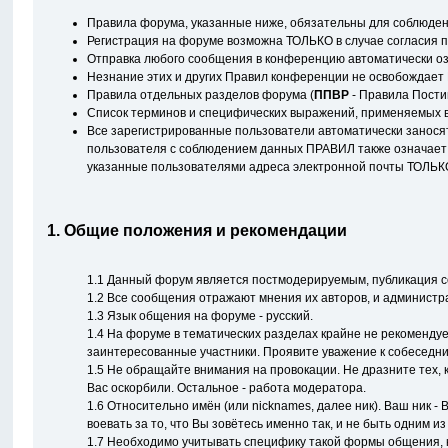
Правила форума, указанные ниже, обязательны для соблюден
Регистрация на форуме возможна ТОЛЬКО в случае согласия 
Отправка любого сообщения в конференцию автоматически оз
Незнание этих и других Правил конференции не освобождает 
Правила отдельных разделов форума (
ППВР
- Правила Пости
Список терминов и специфических выражений, применяемых в
Все зарегистрированные пользователи автоматически занося
пользователя с соблюдением данных ПРАВИЛ также означает 
указанные пользователями адреса электронной почты ТОЛЬКО 
1. Общие положения и рекомендации
1.1 Данный форум является постмодерируемым, публикация со
1.2 Все сообщения отражают мнения их авторов, и администра
1.3 Язык общения на форуме - русский.
1.4 На форуме в тематических разделах крайне не рекомендуе
заинтересованные участники. Проявите уважение к собеседник
1.5 Не обращайте внимания на провокации. Не дразните тех, к
Вас оскорбили. Остальное - работа модератора.
1.6 Относительно имён (или nicknames, далее ник). Ваш ник 
воевать за то, что Вы зовётесь именно так, и не быть одним и
1.7 Необходимо учитывать специфику такой формы общения, ка