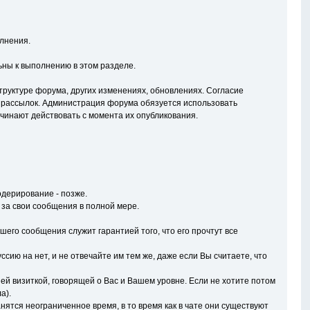
лнения.
ны к выполнению в этом разделе.
руктуре форума, других изменениях, обновлениях. Согласие
 рассылок. Администрация форума обязуется использовать
чинают действовать с момента их опубликования.
дерирование - позже.
 за свои сообщения в полной мере.
его сообщения служит гарантией того, что его прочтут все
сию на нет, и не отвечайте им тем же, даже если Вы считаете, что
ей визиткой, говорящей о Вас и Вашем уровне. Если не хотите потом
а).
ятся неограниченное время, в то время как в чате они существуют