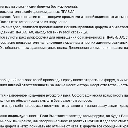
ия всеми участниками форума без исключений.
пользователя с соблюдением данных ПРАВИЛ.
начает Ваше согласие с настоящими правилами и с необходимостью их выпо
Вас от ответственности за их нарушение.
нга в Раздел) являются дополнениями к общим правилам форума и обязатель
 данных ПРАВИЛАХ, находится внизу этой страницы.
тся в листы рассылок форума для оповещения об изменениях в ПРАВИЛАХ, ст
согласие пользователя на получение указанных и прочих административных
в обозначенных в данном пункте целях. Дополнения и изменения правил на
общений пользователей происходит сразу после отправки на форум, а их мо
ция никакой ответственности за них не несёт. Авторы несут ответственность
тся намеренное искажение русского языка. Орфографическая грамотность ваш
у - он не обязан искать смысл в безграмотном вопросе.
то ведет себя на форумах неэтично - отсутствие внимания сразу сводит дискус
- Ваша индивидуальность. Если Вы станете завсегдатаем форума, он будет Ваш
з многих, выбирайте, ник "пооригинальнее" (в рамках ПРАВИЛ и здравого смысл
к форум и четко понимать его отличие от чата. В форуме все сообщения хран