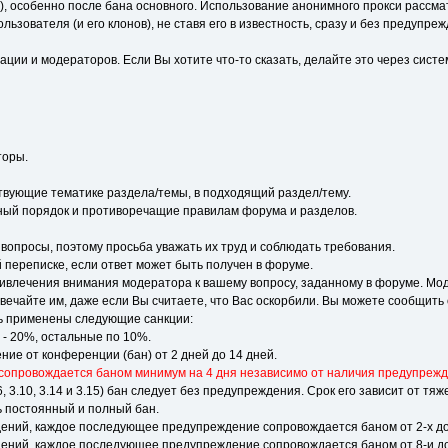
, особенно после бана основного. Использование анонимного прокси рассмат
зователя (и его клонов), не ставя его в известность, сразу и без предупре
ии и модераторов. Если Вы хотите что-то сказать, делайте это через систе
торы.
твующие тематике раздела/темы, в подходящий раздел/тему.
ный порядок и противоречащие правилам форума и разделов.
опросы, поэтому просьба уважать их труд и соблюдать требования.
 переписке, если ответ может быть получен в форуме.
ривлечения внимания модератора к вашему вопросу, заданному в форуме. Мод
отвечайте им, даже если Вы считаете, что Вас оскорбили. Вы можете сообщи
ь применены следующие санкции:
11 - 20%, остальные по 10%.
ие от конференции (бан) от 2 дней до 14 дней.
 сопровождается баном минимум на 4 дня независимо от наличия предупрежд
6, 3.10, 3.14 и 3.15) бан следует без предупреждения. Срок его зависит от тя
 постоянный и полный бан.
ий, каждое последующее предупреждение сопровождается баном от 2-х до 1
ий, каждое последующее предупреждение сопровождается баном от 8-и до 1