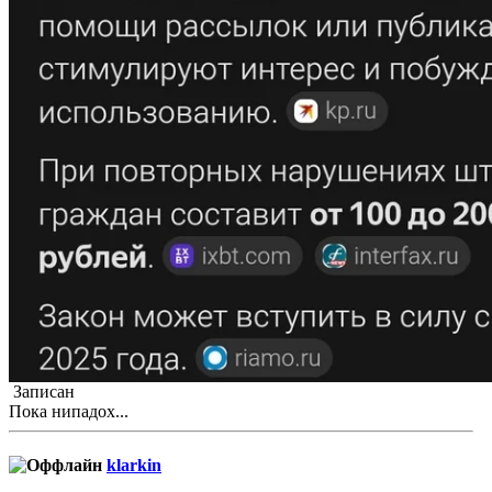
Записан
Пока нипадох...
klarkin