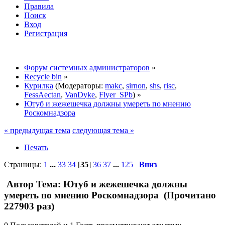
Правила
Поиск
Вход
Регистрация
Форум системных администраторов
»
Recycle bin
»
Курилка
(Модераторы:
makc
,
sirnon
,
shs
,
risc
,
FessAectan
,
VanDyke
,
Flyer_SPb
) »
Ютуб и жежешечка должны умереть по мнению
Роскомнадзора
« предыдущая тема
следующая тема »
Печать
Страницы:
1
...
33
34
[
35
]
36
37
...
125
Вниз
Автор
Тема: Ютуб и жежешечка должны
умереть по мнению Роскомнадзора (Прочитано
227903 раз)