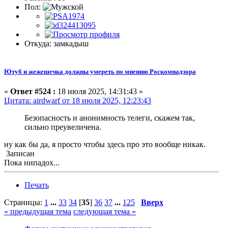
Пол:
Откуда: замкадыш
Ютуб и жежешечка должны умереть по мнению Роскомнадзора
«
Ответ #524 :
18 июля 2025, 14:31:43 »
Цитата: airdwarf от 18 июля 2025, 12:23:43
Безопасность и анонимность телеги, скажем так,
сильно преувеличена.
ну как бы да, я просто чтобы здесь про это вообще никак.
Записан
Пока нипадох...
Печать
Страницы:
1
...
33
34
[
35
]
36
37
...
125
Вверх
« предыдущая тема
следующая тема »