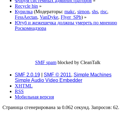
Форум системных администраторов
»
Recycle bin
»
Курилка
(Модераторы:
makc
,
sirnon
,
shs
,
risc
,
FessAectan
,
VanDyke
,
Flyer_SPb
) »
Ютуб и жежешечка должны умереть по мнению
Роскомнадзора
SMF spam
blocked by CleanTalk
SMF 2.0.19
|
SMF © 2011
,
Simple Machines
Simple Audio Video Embedder
XHTML
RSS
Мобильная версия
Страница сгенерирована за 0.062 секунд. Запросов: 62.