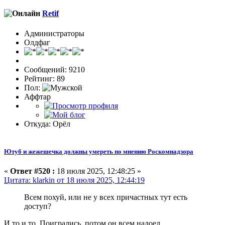
Retif
Администраторы
Олдфаг
Сообщений: 9210
Рейтинг: 89
Пол:
Аффтар
Откуда: Орёл
Ютуб и жежешечка должны умереть по мнению Роскомнадзора
«
Ответ #520 :
18 июля 2025, 12:48:25 »
Цитата: klarkin от 18 июля 2025, 12:44:19
Всем похуй, или не у всех причастных тут есть
доступ?
И то и то. Поигрались, потом он всем надоел.