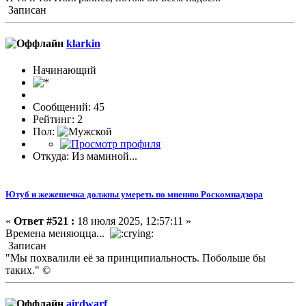
Записан
klarkin
Начинающий
Сообщений: 45
Рейтинг: 2
Пол:
Откуда: Из маминой...
Ютуб и жежешечка должны умереть по мнению Роскомнадзора
«
Ответ #521 :
18 июля 2025, 12:57:11 »
Времена меняюцца...
Записан
"Мы похвалили её за принципиальность. Побольше бы
таких." ©
airdwarf