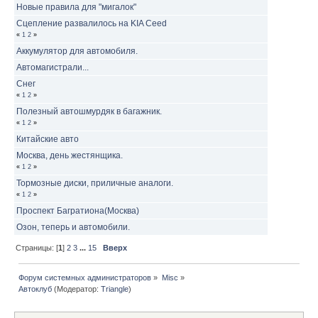
Новые правила для "мигалок"
Сцепление развалилось на KIA Ceed
«
1
2
»
Аккумулятор для автомобиля.
Автомагистрали...
Снег
«
1
2
»
Полезный автошмурдяк в багажник.
«
1
2
»
Китайские авто
Москва, день жестянщика.
«
1
2
»
Тормозные диски, приличные аналоги.
«
1
2
»
Проспект Багратиона(Москва)
Озон, теперь и автомобили.
Страницы: [
1
]
2
3
...
15
Вверх
Форум системных администраторов
»
Misc
»
Автоклуб
(Модератор:
Triangle
)