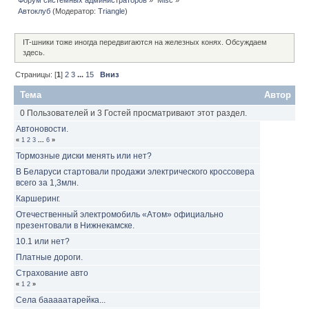
Автоклуб
(Модератор:
Triangle
)
IT-шники тоже иногда передвигаются на железных конях. Обсуждаем
здесь.
Страницы: [
1
]
2
3
...
15
Вниз
Тема
Автор
0 Пользователей и 3 Гостей просматривают этот раздел.
Автоновости.
«
1
2
3
...
6
»
Тормозные диски менять или нет?
В Беларуси стартовали продажи электрического кроссовера
всего за 1,3млн.
Каршеринг.
Отечественный электромобиль «Атом» официально
презентовали в Нижнекамске.
10.1 или нет?
Платные дороги.
Страхование авто
«
1
2
»
Села бааааатарейка...