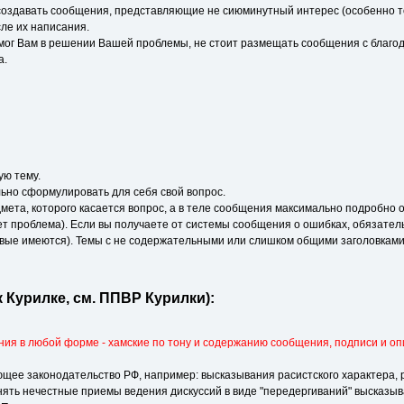
 создавать сообщения, представляющие не сиюминутный интерес (особенно то
сле их написания.
мог Вам в решении Вашей проблемы, не стоит размещать сообщения с благодар
а.
ую тему.
льно сформулировать для себя свой вопрос.
дмета, которого касается вопрос, а в теле сообщения максимально подробн
ет проблема). Если вы получаете от системы сообщения о ошибках, обязател
вые имеются). Темы с не содержательными или слишком общими заголовками 
 Курилке, см. ППВР Курилки):
ния в любой форме - хамские по тону и содержанию сообщения, подписи и оп
е законодательство РФ, например: высказывания расистского характера, 
ть нечестные приемы ведения дискуссий в виде "передергиваний" высказыва