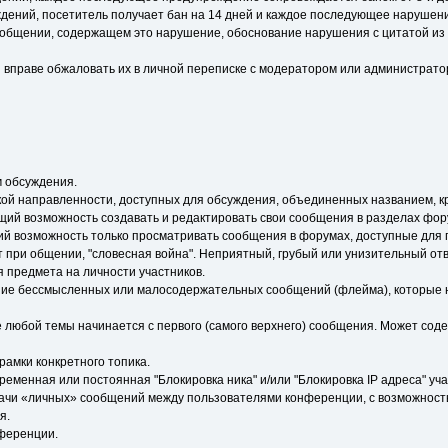
ний, посетитель получает бан на 14 дней и каждое последующее нарушение
ообщении, содержащем это нарушение, обоснование нарушения с цитатой из
ы вправе обжаловать их в личной переписке с модератором или администрат
м обсуждения.
кой направленности, доступных для обсуждения, объединенных названием, к
ий возможность создавать и редактировать свои сообщения в разделах фор
й возможность только просматривать сообщения в форумах, доступные для
кает при общении, "словесная война". Неприятный, грубый или унизительный о
 предмета на личности участников.
торение бессмысленных или малосодержательных сообщений (флейма), которые 
ение любой темы начинается с первого (самого верхнего) сообщения. Может с
 в рамки конкретного топика.
еменная или постоянная "Блокировка ника" и/или "Блокировка IP адреса" уча
дачи «личных» сообщений между пользователями конференции, с возможно
я.
нференции.