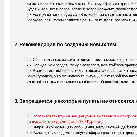
лишь в течение нескольких часов. Поэтому в форуме принято
будет читать всем посетителям и через несколько месяцев по
1.8 Если участник форума дал Вам хороший совет, который по
благодарность путем поднятия рейтинга конкретного участник
2. Рекомендации по созданию новых тем:
2.1 Обязательно используйте поиск перед тем как создать нов
2.2 Прежде, чем создать тему с вопросом, попытайтесь прави
2.3 В заголовке темы обязательно обозначайте название пре
конфигурацию, а также изложите ситуацию, в которой возника
идентификатора и источника сообщения об ошибке, если тако
3. Запрещается (некоторые пункты не относятся к
3.1 Использовать грубые, нецензурные выражения и оскорбле
правила есть в Курилке (см. ППВР Курилки).
3.2 Запрещено размещать сообщения, нарушающие действующе
3.3 Размещать заведомо ложную информацию, а также применя