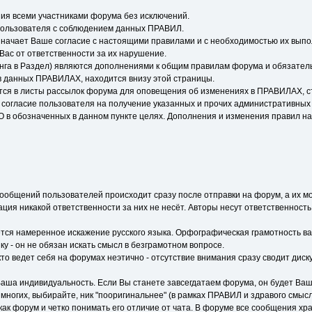
ия всеми участниками форума без исключений.
пользователя с соблюдением данных ПРАВИЛ.
начает Ваше согласие с настоящими правилами и с необходимостью их выпо
Вас от ответственности за их нарушение.
нга в Раздел) являются дополнениями к общим правилам форума и обязатель
 данных ПРАВИЛАХ, находится внизу этой страницы.
тся в листы рассылок форума для оповещения об изменениях в ПРАВИЛАХ, ст
согласие пользователя на получение указанных и прочих административных
в обозначенных в данном пункте целях. Дополнения и изменения правил на
общений пользователей происходит сразу после отправки на форум, а их мо
ция никакой ответственности за них не несёт. Авторы несут ответственность
тся намеренное искажение русского языка. Орфографическая грамотность ваш
у - он не обязан искать смысл в безграмотном вопросе.
то ведет себя на форумах неэтично - отсутствие внимания сразу сводит дискус
- Ваша индивидуальность. Если Вы станете завсегдатаем форума, он будет Ваш
з многих, выбирайте, ник "пооригинальнее" (в рамках ПРАВИЛ и здравого смысл
к форум и четко понимать его отличие от чата. В форуме все сообщения хран