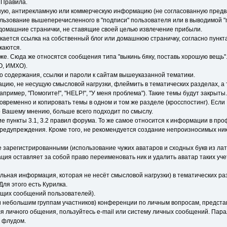
 Правила.
ую, антирекламную или коммерческую информацию (не согласованную предва
ьзование вышеперечисленного в "подписи" пользователя или в выводимой "п
домашние странички, не ставящие своей целью извлечение прибыли.
ускается ссылка на собственный блог или домашнюю страничку, согласно пункт
каются.
хуже. Сюда же относятся сообщения типа "выкинь бяку, поставь хорошую вещь"
O, ИМХО).
 содержания, ссылки и пароли к сайтам вышеуказанной тематики.
ю, не несущую смысловой нагрузки, флеймить в тематических разделах, а т
ример, "Помогите!", "HELP!", "У меня проблема"). Такие темы будут закрыты.
овременно и копировать темы в одном и том же разделе (кросспостинг). Есл
о Вашему мнению, больше всего подходит по смыслу.
е пункты 3.1, 3.2 правил форума. То же самое относится к информации в п
предупреждения. Кроме того, не рекомендуется создание непроизносимых нико
е зарегистрированными (использование чужих аватаров и сходных букв из лат
ция оставляет за собой право переименовать ник и удалить аватар таких уч
льная информация, которая не несёт смысловой нагрузки) в тематических раз
ля этого есть Курилка.
ущих сообщений пользователей).
 небольшим группам участников) конференции по личным вопросам, представ
ля личного общения, пользуйтесь e-mail или систему личных сообщений. Пар
 флудом.