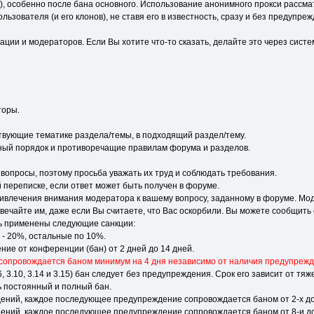
, особенно после бана основного. Использование анонимного прокси рассмат
зователя (и его клонов), не ставя его в известность, сразу и без предупре
ии и модераторов. Если Вы хотите что-то сказать, делайте это через систе
торы.
твующие тематике раздела/темы, в подходящий раздел/тему.
ный порядок и противоречащие правилам форума и разделов.
опросы, поэтому просьба уважать их труд и соблюдать требования.
 переписке, если ответ может быть получен в форуме.
ривлечения внимания модератора к вашему вопросу, заданному в форуме. Мод
отвечайте им, даже если Вы считаете, что Вас оскорбили. Вы можете сообщи
ь применены следующие санкции:
11 - 20%, остальные по 10%.
ие от конференции (бан) от 2 дней до 14 дней.
 сопровождается баном минимум на 4 дня независимо от наличия предупрежд
6, 3.10, 3.14 и 3.15) бан следует без предупреждения. Срок его зависит от тя
 постоянный и полный бан.
ий, каждое последующее предупреждение сопровождается баном от 2-х до 1
ий, каждое последующее предупреждение сопровождается баном от 8-и до 1