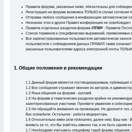
Правила форума, указанные ниже, обязательны для соблюден
Регистрация на форуме возможна ТОЛЬКО в случае согласия 
Отправка любого сообщения в конференцию автоматически оз
Незнание этих и других Правил конференции не освобождает 
Правила отдельных разделов форума (
ППВР
- Правила Пости
Список терминов и специфических выражений, применяемых в
Все зарегистрированные пользователи автоматически занося
пользователя с соблюдением данных ПРАВИЛ также означает 
указанные пользователями адреса электронной почты ТОЛЬКО 
1. Общие положения и рекомендации
1.1 Данный форум является постмодерируемым, публикация со
1.2 Все сообщения отражают мнения их авторов, и администра
1.3 Язык общения на форуме - русский.
1.4 На форуме в тематических разделах крайне не рекомендуе
заинтересованные участники. Проявите уважение к собеседник
1.5 Не обращайте внимания на провокации. Не дразните тех, к
Вас оскорбили. Остальное - работа модератора.
1.6 Относительно имён (или nicknames, далее ник). Ваш ник 
воевать за то, что Вы зовётесь именно так, и не быть одним и
1.7 Необходимо учитывать специфику такой формы общения, ка