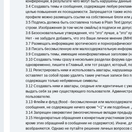
конференции, в результате чего могут быть нарушены данные
3.4 Создавать темы и сообщения, содержащие любую рекламн
целью повышения их посещаемости. Запрещается также испол
профиле можно размещать ссылки на собственные блоги или 
3.5 Подпись должна быть составлена только в Plain Text (доп
строки. Изображения (в том числе смайлы) в подписи не допус
3.6 Безосновательные утверждения, что "это" лучше, а "это" 
Нет - не забудьте добавить, что это Ваше личное мнение (IMH
3.7 Размещать информацию эротического и порнографического
3.8 Писать бессмысленную или малосодеpжательнyю информаци
3.9 Создавать темы, имеющие неинформативные заголовки (нап
3.10 Создавать темы сразу в нескольких разделах форума одн
одновременно, пишите в Главный, или тот раздел, который, п
3.11 Регистрировать ники и использовать аватары, нарушающи
оставляет за собой право удалять такие учетные записи без 
содержащих только небуквенные символы.
3.12 Создавать ники и аватары, сходные или идентичные с уж
выдать себя за уже существующего пользователя. Администра
пользователю.
3.13 Флейм и флуд (flood - бессмысленная или малосодержате
сообщения, не содержащие ничего кроме "+1" и им подобные. Д
3.14 Запрещен оверквотинг (многочисленные вкладки предыд
3.15 Неоднократные обращения к конкретным участникам (или
кроме этих обращений в сообщении не содержится). Иначе, д
возбраняются. Однако не путайте решение личных вопросов с