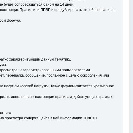
 будет сопровождаться баном на 14 дней.
 настоящих Правил или ППВР и продублировать это обоснование в
ором форума.
ратко характеризующим данную тематику.
ума.
 просмотра незарегистрированными пользователями.
твет, перепалка, сообщение, посланное с целью оскорбления или
не несут смысловой нагрузки. Также флудом считается чрезмерное
одержать дополнения к настоящим правилам, действующие в рамках
стника.
стью просмотра содержащейся в ней информации ТОЛЬКО