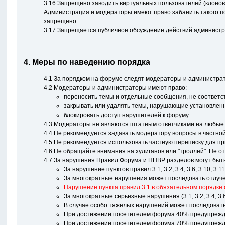
3.16 Запрещено заводить виртуальных пользователей (клонов)
Администрация и модераторы имеют право забанить такого поль
запрещено.
3.17 Запрещается публичное обсуждение действий администрац
4. Меры по наведению порядка
4.1 За порядком на форуме следят модераторы и администра
4.2 Модераторы и администраторы имеют право:
переносить темы и отдельные сообщения, не соответс
закрывать или удалять темы, нарушающие установлен
блокировать доступ нарушителей к форуму.
4.3 Модераторы не являются штатным ответчиками на любые в
4.4 Не рекомендуется задавать модератору вопросы в частной
4.5 Не рекомендуется использовать частную переписку для п
4.6 Не обращайте внимания на хулиганов или "троллей". Не 
4.7 За нарушения Правил Форума и ППВР разделов могут быт
За нарушение пунктов правил 3.1, 3.2, 3.4, 3.6, 3.10, 3.
За многократные нарушения может последовать отлучен
Нарушение пункта правил 3.1 в обязательном порядке
За многократные серьезные нарушения (3.1, 3.2, 3.4, 3.
В случае особо тяжелых нарушений может последовать
При достижении посетителем форума 40% предупрежден
При достижении посетителем форума 70% предупрежден