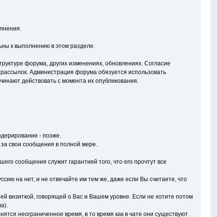
лнения.
ны к выполнению в этом разделе.
руктуре форума, других изменениях, обновлениях. Согласие
 рассылок. Администрация форума обязуется использовать
чинают действовать с момента их опубликования.
дерирование - позже.
 за свои сообщения в полной мере.
его сообщения служит гарантией того, что его прочтут все
сию на нет, и не отвечайте им тем же, даже если Вы считаете, что
ей визиткой, говорящей о Вас и Вашем уровне. Если не хотите потом
а).
ятся неограниченное время, в то время как в чате они существуют