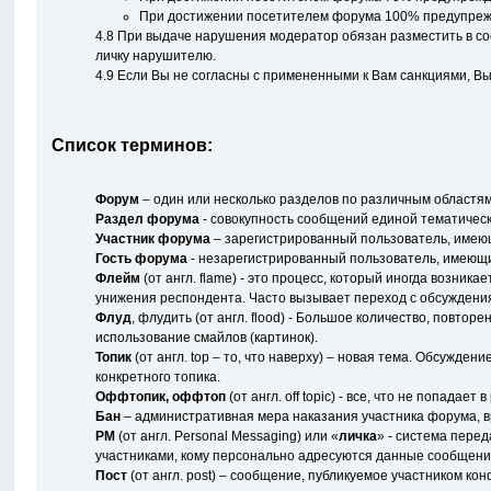
При достижении посетителем форума 100% предупрежде
4.8 При выдаче нарушения модератор обязан разместить в с
личку нарушителю.
4.9 Если Вы не согласны с примененными к Вам санкциями, В
Список терминов:
Форум
– один или несколько разделов по различным областя
Раздел форума
- совокупность сообщений единой тематичес
Участник форума
– зарегистрированный пользователь, имеющ
Гость форума
- незарегистрированный пользователь, имеющи
Флейм
(от англ. flame) - это процесс, который иногда возни
унижения респондента. Часто вызывает переход с обсуждения
Флуд
, флудить (от англ. flood) - Большое количество, пов
использование смайлов (картинок).
Топик
(от англ. top – то, что наверху) – новая тема. Обсужд
конкретного топика.
Оффтопик, оффтоп
(от англ. off topic) - все, что не попадает
Бан
– административная мера наказания участника форума, вр
PM
(от англ. Personal Messaging) или «
личка
» - система пере
участниками, кому персонально адресуются данные сообщени
Пост
(от англ. post) – сообщение, публикуемое участником ко