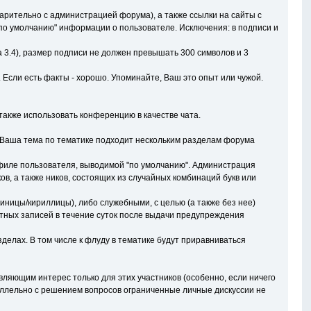
рительно с администрацией форума), а также ссылки на сайты с
о умолчанию" информации о пользователе. Исключения: в подписи и
а 3.4), размер подписи не должен превышать 300 символов и 3
. Если есть факты - хорошо. Упоминайте, Ваш это опыт или чужой.
акже использовать конференцию в качестве чата.
и Ваша тема по тематике подходит нескольким разделам форума
рофиле пользователя, выводимой "по умолчанию". Администрация
в, а также ников, состоящих из случайных комбинаций букв или
иницы/кириллицы), либо служебными, с целью (а также без нее)
етных записей в течение суток после выдачи предупреждения
делах. В том числе к флуду в тематике будут приравниваться
ляющим интерес только для этих участников (особенно, если ничего
аллельно с решением вопросов ограниченные личные дискуссии не