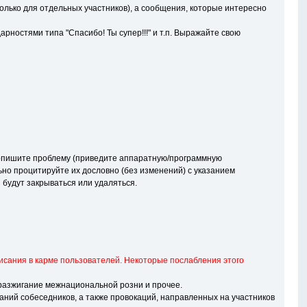
лько для отдельных участников), а сообщения, которые интересно
ностями типа "Спасибо! Ты супер!!!" и т.п. Выражайте свою
о опишите проблему (приведите аппаратную/программную
ьно процитируйте их дословно (без изменений) с указанием
будут закрываться или удаляться.
исания в карме пользователей. Некоторые послабления этого
разжигание межнациональной розни и прочее.
ний собеседников, а также провокаций, направленных на участников