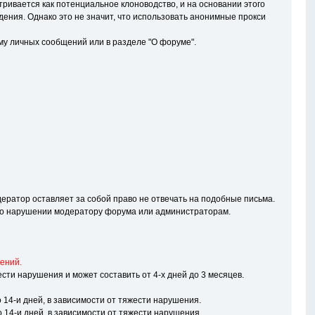
ривается как потенциальное клоноводство, и на основании этого
ждения. Однако это не значит, что использовать анонимные прокси
му личных сообщений или в разделе "О форуме".
ератор оставляет за собой право не отвечать на подобные письма.
ть о нарушении модератору форума или администраторам.
ений.
жести нарушения и может составить от 4-х дней до 3 месяцев.
4-и дней, в зависимости от тяжести нарушения.
4-и дней, в зависимости от тяжести нарушения.