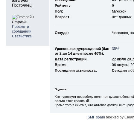
airdwarf 
Сообщений:
437 (0.108 в
Постоялец
Рейтинг:
9
Пол:
Мужской
Возраст:
нет данных
Оффлайн
Просмотр
сообщений
Откуда:
Чесслово, н
Статистика
Уровень предупреждений (бан
35%
от 2 до 14 дней после 40%):
Дата регистрации:
22 июля 2015
Время:
06 августа 2
Последняя активность:
Сегодня
в 0
Подпись:
Кто чувствует несвободу воли, тот душевнобольной
пальто стою красивый.
Кроме того я считаю, что Автоваз должен быть раз
SMF spam
blocked by Clean