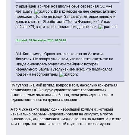
У армейцев и силовиков вполне себе серверная ОС уже
лет дцать.
Да и комерсы на неё сейчас активно
переходят. Только не наши. Западные, которые привыкли
деньги считать. Я работаю в "Почта Финляндии". У нас
сейчас KPI, в том числе, сколько виндов снесли.
Updated: 18 December 2015, 01:51:26
ЗЫ: Как пример, Оракл остался только на Аиксах и
Линуксах. Не говоря уже о том, что попытка юзать его на
Винде окончилась эпическим фейлом с потерей
нереального бабла и увольнением всех, кто подписался
под этим мероприятием.
Ну тут уже, на мой взгляд, вопрос в том, насколько конкретная
реализация ОС Эльбрус удовлетворяет требованиям к
выполняемым задачам, особенно, если речь идет о некоем
едином комплексе из группы серверов.
А то я уже как-то видел один небольшой комплекс, который
изначально разрабы напроектировали на линухах, а потом
выяснилось, что реализовать можно только на виндах. И в итоге
там теперь есть замечательный отдел вот таких лемуров: