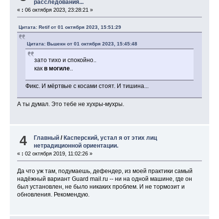
расследования...
«
:
06 октября 2023, 23:28:21 »
Цитата: Retif от 01 октября 2023, 15:51:29
Цитата: Вьшекн от 01 октября 2023, 15:45:48
зато тихо и спокойно..
как
в могиле
..
Фикс. И мёртвые с косами стоят. И тишина...
А ты думал. Это тебе не хухры-мухры.
4
Главный
/
Касперский, устал я от этих лиц
нетрадиционной ориентации.
«
:
02 октября 2019, 11:02:26 »
Да что уж там, подумаешь, дефендер, из моей практики самый
надёжный вариант Guard mail.ru -- ни на одной машине, где он
был установлен, не было никаких проблем. И не тормозит и
обновления. Рекомендую.