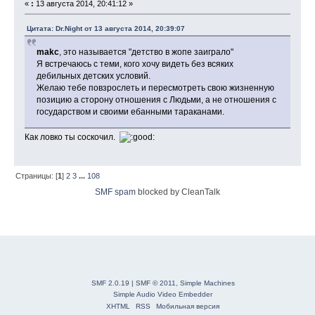
«
:
13 августа 2014, 20:41:12 »
Цитата: Dr.Night от 13 августа 2014, 20:39:07
makc
, это называется "детство в жопе заиграло"
Я встречаюсь с теми, кого хочу видеть без всяких
дебильных детских условий.
Желаю тебе повзрослеть и пересмотреть свою жизненную
позицию а сторону отношения с Людьми, а не отношения с
государством и своими ебанными тараканами.
Как ловко ты соскочил.
Страницы: [
1
]
2
3
...
108
SMF spam
blocked by CleanTalk
SMF 2.0.19
|
SMF © 2011
,
Simple Machines
Simple Audio Video Embedder
XHTML
RSS
Мобильная версия