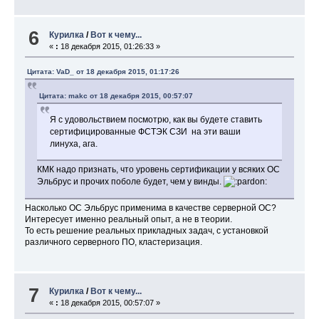
6
Курилка
/
Вот к чему...
«
:
18 декабря 2015, 01:26:33 »
Цитата: VaD_ от 18 декабря 2015, 01:17:26
Цитата: makc от 18 декабря 2015, 00:57:07
Я с удовольствием посмотрю, как вы будете ставить
сертифицированные ФСТЭК СЗИ на эти ваши
линуха, ага.
КМК надо признать, что уровень сертификации у всяких ОС
Эльбрус и прочих поболе будет, чем у винды.
Насколько ОС Эльбрус применима в качестве серверной ОС?
Интересует именно реальный опыт, а не в теории.
То есть решение реальных прикладных задач, с установкой
различного серверного ПО, кластеризация.
7
Курилка
/
Вот к чему...
«
:
18 декабря 2015, 00:57:07 »