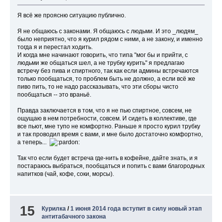
Я всё же проясню ситуацию публично.
Я не общаюсь с законами. Я общаюсь с людьми. И это _людям_
было неприятно, что я курил рядом с ними, а не закону, и именно
тогда я и перестал ходить.
И когда мне начинают говорить, что типа "мог бы и прийти, с
людьми же общаться шел, а не трубку курить" я предлагаю
встречу без пива и спиртного, так как если админы встречаются
только пообщаться, то проблем быть не должно, а если всё же
пиво пить, то не надо рассказывать, что эти сборы чисто
пообщаться -- это враньё.
Правда заключается в том, что я не пью спиртное, совсем, не
ощущаю в нем потребности, совсем. И сидеть в коллективе, где
все пьют, мне тупо не комфортно. Раньше я просто курил трубку
и так проводил время с вами, и мне было достаточно комфортно,
а теперь...
Так что если будет встреча где-нить в кофейне, дайте знать, и я
постараюсь выбраться, пообщаться и попить с вами благородных
напитков (чай, кофе, соки, морсы).
15
Курилка
/
1 июня 2014 года вступит в силу новый этап
антитабачного закона