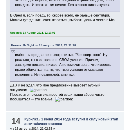
покидать. И жратва там ничего. Без всякого пива и курева.
В Орёл я, если поеду, то, скорее всего, не раньше сентября.
Можем тут где-нить состыковаться, выбрать день и место в Мск.
Updated: 13 August 2014, 22:17:02
Цитата: Dr.Night от 13 августа 2014, 21:11:16
makc
, ты предлагаешь встретиться "без спиртного". Ну
реально, ты выставляешь СВОИ условия. Причем,
заведомо невыполнимые. А потом считаешь, что имеешь
право обижаться на то, что твои условия отказывают
исполнять. Ну повзрослей, дитятко.
Да я и не ждал, что моё предложение вызовет бурный
энтузиазм.
Просто это показатель простой вещи: ваши сборы чисто
пообщаться -- это враньё.
14
Курилка
/
1 июня 2014 года вступит в силу новый этап
антитабачного закона
«
:
13 августа 2014, 21:02:53 »