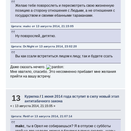
Желаю тебе повзрослеть и пересмотреть свою жизненную
позицию а сторону отношения с Людьми, а не отношения с
государством и своими ебанными тараканами.
Цитата: makc от 13 августа 2014, 21:15:05
Ну повзрослей, дитятко.
Цитата: Dr.Night от 13 августа 2014, 23:02:20
Вы как ссали встретиться лицом к лицу, так и будете ссать
Даже сказать нечего.
Мне хватило, спасибо. Это несомненно прибавит мне желания
прийти на вашу встречу.
13
Курилка
/
1 июня 2014 года вступит в силу новый этап
антитабачного закона
«
:
13 августа 2014, 21:15:05 »
Цитата: Retif от 13 августа 2014, 21:07:14
makc
, ты в Орел не собираешься? Я в отпуске с субботы
этой на две недели, можно в боулинг в грине сходить, шары