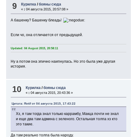
9
Курилка
/
бояны сюда
«
:
04 августа 2015, 20:57:08 »
А башенку? Башенку блеадь!
Если чо, она отличается от предыдущей.
Updated: 04 August 2015, 20:58:11
Ну а потом она эпично наипнулась. Но это была уже другая
история.
10
Курилка
/
бояны сюда
«
:
04 августа 2015, 20:43:36 »
Цитата: Retif от 04 августа 2015, 17:43:22
Хз, я там тогда знал только каррамбу, Макца почти не знал
и еще два там админа с зеленого. Остальная толпа хз кто
это такие.
Да там реально толпа была народу.