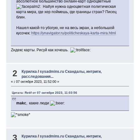
абсолютное большинство онлайн-карт одноцветные
На#уя нужна одноцветная политическая
карта мира, где хер поймешь, где границы стран? Писец
блин.
Нашел какой-то убогую, не на весь экран, а небольшой
кусочек:
https://ynavigator.ru/politicheskaya-karta-mira.html
Zндекс карты. Рисуй как хочешь.
2
Курилка
/
sysadmins.ru Скандалы, интриги,
расследования...
«
:
07 октября 2023, 11:52:00 »
Цитата: Retif от 07 октября 2023, 11:03:56
makc
, какие люди
3
Курилка
/
sysadmins.ru Скандалы, интриги,