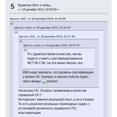
5
Курилка
/
Вот к чему...
«
:
18 декабря 2015, 02:09:59 »
Цитата: VaD_ от 18 декабря 2015, 01:43:56
Цитата: makc от 18 декабря 2015, 01:26:33
Цитата: VaD_ от 18 декабря 2015, 01:17:26
Цитата: makc от 18 декабря 2015, 00:57:07
Я с удовольствием посмотрю, как вы
будете ставить сертифицированные
ФСТЭК СЗИ на эти ваши линуха, ага.
КМК надо признать, что уровень сертификации
у всяких ОС Эльбрус и прочих поболе будет,
чем у винды.
Насколько ОС Эльбрус применима в качестве
серверной ОС?
Интересует именно реальный опыт, а не в теории.
То есть решение реальных прикладных задач, с
установкой различного серверного ПО,
кластеризация.