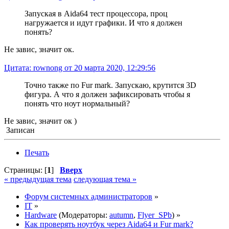
Запуская в Aida64 тест процессора, проц
нагружается и идут графики. И что я должен
понять?
Не завис, значит ок.
Цитата: rownong от 20 марта 2020, 12:29:56
Точно также по Fur mark. Запускаю, крутится 3D
фигура. А что я должен зафиксировать чтобы я
понять что ноут нормальный?
Не завис, значит ок )
Записан
Печать
Страницы: [
1
]
Вверх
« предыдущая тема
следующая тема »
Форум системных администраторов
»
IT
»
Hardware
(Модераторы:
autumn
,
Flyer_SPb
) »
Как проверять ноутбук через Aida64 и Fur mark?