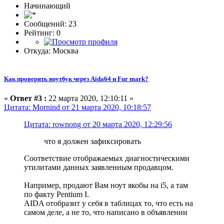
Начинающий
Сообщений: 23
Рейтинг: 0
Откуда: Москва
Как проверять ноутбук через Aida64 и Fur mark?
«
Ответ #3 :
22 марта 2020, 12:10:11 »
Цитата: Mornind от 21 марта 2020, 10:18:57
Цитата: rownong от 20 марта 2020, 12:29:56
что я должен зафиксировать
Соответствие отображаемых диагностическими
утилитами данных заявленным продавцом.
Например, продают Вам ноут якобы на i5, а там
по факту Pentium I.
AIDA отобразит у себя в таблицах то, что есть на
самом деле, а не то, что написано в объявлении