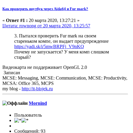
Как проверять ноутбук через Aida64 и Fur mark?
«
Ответ #1 :
20 марта 2020, 13:27:21 »
Цитата: rownong от 20 марта 2020, 13:25:57
3. Пытался проверить Fur mark на своем
стареньком компе, он выдает предупреждение
https://yadi.sk/i/5mwBRPFj_V9nKQ
Почему не запускается? У меня комп слишком
старый?
Видеокарта не поддерживает OpenGL 2.0
Записан
MCSE: Messaging, MCSE: Communication, MCSE: Productivity,
MCSA: Office 365, MCPS
my blog -
http://it-blojek.ru
Mornind
Пользователь
Сообщений: 93