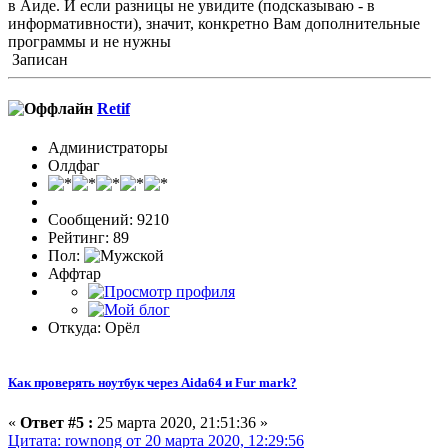
в Аиде. И если разницы не увидите (подсказываю - в
информативности), значит, конкретно Вам дополнительные
программы и не нужны
Записан
Retif
Администраторы
Олдфаг
Сообщений: 9210
Рейтинг: 89
Пол:
Аффтар
Откуда: Орёл
Как проверять ноутбук через Aida64 и Fur mark?
«
Ответ #5 :
25 марта 2020, 21:51:36 »
Цитата: rownong от 20 марта 2020, 12:29:56