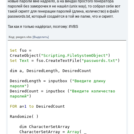
новые пароли мне надоело, а на виндах простого генератора
(objFolderItem.Path 
      [DateTime]$DateBefore=(Get-
паролей без заморочек я не нашёл (unix way), то собрал себе вот
&
"\Microsoft\Signatures\newcompany.htm"
, 
Date).AddDays(1).Date, [DateTime]$DateAfter=
такой скрипт для генерации паролей (длина, количество) в файл
ForReading, 
False
)
(Get-Date).Date, $ReportFileName)
passwords.txt, который создаётся в той же папке, что и скрипт.
strTextFile = objTextFile.ReadAll
#===================================================
objTextFile.Close
Так как я только надёргал, поэтому: #VBS
objRegExp.Pattern = 
"Должность"
<##################################################
strTitle = InputBox (
"Введите Вашу должность, 
Код: pwgen.vbs
[Выделить]
например: Системный администратор"
, 
 Function Show-Help.   Выыодит на экран первый 
"Должность"
)
блочный коментарий скрипта,
strTextFile = 
                  заданного в качестве 
Set
 fso = 
objRegExp.Replace(strTextFile,strTitle)
параметра вызова.
CreateObject(
"Scripting.FileSystemObject"
) 
Set
 objTextFile = 
Set
Text
 = fso.CreateTextFile(
"passwords.txt"
)
objFso.OpenTextFile(objFolderItem.Path 
.Parameter <ScriptFullName>
&
"\Microsoft\Signatures\newcompany.htm"
, 
   Полное имя скрипта, чей первый блочный 
dim a, DesiredLength, DesiredCount
ForWriting, 
False
)
коментарий будет выведен на экран.
objTextFile.Write strTextFile
DesiredLength = inputbox (
"Введите длину 
objTextFile.Close
###################################################
пароля"
)
Function Show-Help ($ScriptFullName){
DesiredCount = inputbox (
"Введите количество 
'Re Должность'
   if ($ScriptFullName) {
паролей"
)
Set
 objTextFile = objFSO.OpenTextFile 
      $IsHelpLine=$false
(objFolderItem.Path 
      switch -file $ScriptFullName {
FOR
 a=
1
to
 DesiredCount
&
"\Microsoft\Signatures\recompany.htm"
, 
         {$_ -match 
"<#"
}     {Write-Host 
ForReading, 
False
)
$_;$IsHelpLine=$true;continue}
Randomize( )
strTextFile = objTextFile.ReadAll
         {$_ -match 
"#>"
}     {Write-Host 
objTextFile.Close
$_;$IsHelpLine=$false;break}
    dim CharacterSetArray
objRegExp.Pattern = 
"Должность"
         {$IsHelpLine}        {Write-Host $_;}
    CharacterSetArray = 
Array
( _