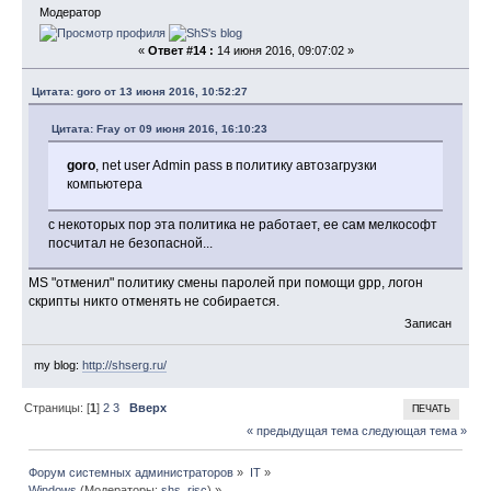
icacls 
"\\NetworkShare\ProfileFolder\$user.v2"
Модератор
/setowner 
"DOMAIN\$user"
 /T
}
«
Ответ #14 :
14 июня 2016, 09:07:02 »
Цитата: goro от 13 июня 2016, 10:52:27
Цитата: Fray от 09 июня 2016, 16:10:23
goro
, net user Admin pass в политику автозагрузки
компьютера
с некоторых пор эта политика не работает, ее сам мелкософт
посчитал не безопасной...
MS "отменил" политику смены паролей при помощи gpp, логон
скрипты никто отменять не собирается.
Записан
my blog:
http://shserg.ru/
Страницы: [
1
]
2
3
Вверх
ПЕЧАТЬ
« предыдущая тема
следующая тема »
Форум системных администраторов
»
IT
»
Windows
(Модераторы:
shs
,
risc
) »