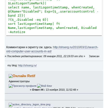
$LastLogonTimeMark}|
"newcompany.htm", 
select name, lastLogontimeStamp, whenCreated, 
WshShell.ExpandEnvironmentStrings("%USERPROFILE%") 
@{Name="Disabled"; Exp={$_.useraccountcontrol -
& "\Application Data\Microsoft\Signatures\"
band 2}}|
objFSO.CopyFile strCopyFrom & "recompany.htm", 
?{$_.Disabled -eq 0}|
WshShell.ExpandEnvironmentStrings("%USERPROFILE%") 
sort lastLogontimeStamp| ft 
& "\Application Data\Microsoft\Signatures\"
Name,lastLogonTimeStamp, whenCreated, Disabled 
-AutoSize
Const ForReading = 1
Const ForWriting = 2
Const ForAppending = 8
Комментарии к скрипту см. здесь:
http://shserg.ru/2010/03/11/search-
Set objFSO = 
old-computer-user-accounts-in-ad/
CreateObject("Scripting.FileSystemObject")
«
Последнее редактирование: 09 января 2011, 22:19:03 от shs
»
Записан
Set objRegExp = CreateObject("VBScript.RegExp")
objRegExp.IgnoreCase = False '
 учитывать 
регистр символов
my blog:
http://shserg.ru/
objRegExp.Multiline  = 
True
' многострочный 
объект
Retif
objRegExp.Global  = True '
 Ищем по всему тексту
Администраторы
'Подключаем ADSystemInfo'
Set
 objSysInfo = CreateObject(
"ADSystemInfo"
)
«
Ответ #4 :
13 ноября 2010, 11:52:48 »
 strUser = objSysInfo.UserName
Set objUser = GetObject(
"LDAP://"
 & strUser)
'New Фамилия Имя'