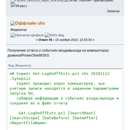
active_directory_logon_time.png
(32.34 кБ, 700x544 - просмотрено
Set
 objTextFile = objFSO.OpenTextFile 
16749 раз.)
(objFolderItem.Path 
Записан
&
"\Microsoft\Signatures\newcompany.htm"
, 
ForReading, 
False
)
strTextFile = objTextFile.ReadAll
shs
objTextFile.Close
Модератор
objRegExp.Pattern = 
"Фамилия Имя"
strName = objUser.FullName
«
Ответ #5 :
15 ноября 2010, 13:43:34 »
strName = InputBox (
"Добро пожаловать в 
программу настройки подписи Outlook. Измените 
Получение отчета о событиях входа/выхода на компьютерах
ФИО так как они должны выглядеть в подписи"
, 
домена#PowerShell#ShS
"ФИО"
, strName)
strTextFile = 
Код:
[Выделить]
objRegExp.Replace(strTextFile,strName)
Set
 objTextFile = 
<
# Скрипт Get-LogOnOffEvts.ps1 shs 20101112
objFso.OpenTextFile(objFolderItem.Path 
.Synopsis    
&
"\Microsoft\Signatures\newcompany.htm"
, 
   Скрипт проводит опрос компьютеров, чьи 
ForWriting, 
False
)
учетные записи находятся в заданном параметрами 
objTextFile.Write strTextFile
запуска OU,
objTextFile.Close
   собирая информацию о событиях входа/выхода и 
сохраняя их в файл отчета
'RE Фамилия Имя'
Set
 objTextFile = objFSO.OpenTextFile 
    Get-LogOnOffEvts.ps1 [SearchRoot] 
(objFolderItem.Path 
[SearchScope] [DateBefore] [DateAfter] 
&
"\Microsoft\Signatures\recompany.htm"
, 
<ReportFileName>
ForReading, 
False
)