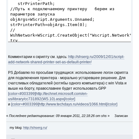
   strPrinterPath; 
//Путь к подключаемому принтеру   берем из 
параметров запуска 
objArgs=WScript.Arguments.Unnamed; 
strPrinterPath=objArgs.Item(0); 
// 
WshNetwork=WScript.CreateObject("Wscript.Networ
try 
   { 
Комментарии к скрипту см. здесь:
http://shserg.ru/2009/12/01/script-
add-network-shared-printer-set-as-default-printer/
 WshNetwork.SetDefaultPrinter(strPrinterPath); 
   } 
PS Добавлю по просьбам трудящися: использование логон скрипта
catch (objError) 
для подключения принтера - морально устаревшее решение. Для
   { 
счатсливых обладателей (хотябы одного компьютера) с win Vistа и
   if (objError !=0) 
выше на борту, православнее будет использовать GPP
      { 
[color=#003399]http://technet.microsoft.com/en-
      strErrMsg = "Произошла ошибка при 
us/library/cc731892(WS.10).aspx[/color]
пордключении сетевого принтера -  
и
[color=#003399]http://www.techdays.ru/videos/1066.html[/color]
"+strPrinterPath+"\n"+ 
               "Скорее всего узанный сетевой 
«
Последнее редактирование: 09 января 2011, 22:18:26 от shs
»
Записан
путь не существует"+"\n\n"+ 
               "Обратитесь к системному 
my blog:
http://shserg.ru/
администратору по тел. 1333" 
               //"Код ошибки: "+ 