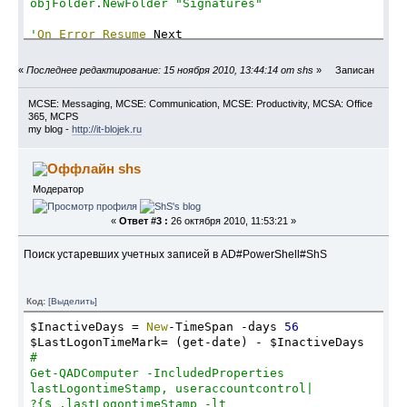
objFolder.NewFolder "Signatures"
'
On
Error
Resume
 Next
Set objShell = 
«
Последнее редактирование: 15 ноября 2010, 13:44:14 от shs
»
Записан
CreateObject(
"Shell.Application"
)
Set
 objFolder = 
MCSE: Messaging, MCSE: Communication, MCSE: Productivity, MCSA: Office
objShell.Namespace(APPLICATION_DATA)
365, MCPS
Set
 objFolderItem = objFolder.Self
my blog -
http://it-blojek.ru
'Копирование графики в папку пользователя
shs
Set objFSO = 
CreateObject("Scripting.FileSystemObject")
Модератор
Set WshShell = CreateObject("WScript.Shell")
strCopyFrom = "\\adm\Софт\Шаблон подписи 
«
Ответ #3 :
26 октября 2010, 11:53:21 »
Microsoft Office Outlook\VSV\"
objFSO.CopyFile strCopyFrom & "new-
Поиск устаревших учетных записей в AD#PowerShell#ShS
logo_go.gif", 
WshShell.ExpandEnvironmentStrings("%USERPROFILE%") 
& "\Application Data\Microsoft\Signatures\"
Код:
[Выделить]
objFSO.CopyFile strCopyFrom & "new-ugolok.gif", 
$InactiveDays = 
New
-TimeSpan -days 
56
WshShell.ExpandEnvironmentStrings("%USERPROFILE%") 
$LastLogonTimeMark= (get-date) - $InactiveDays
& "\Application Data\Microsoft\Signatures\"
#
objFSO.CopyFile strCopyFrom & "re-ugolok.gif", 
Get-QADComputer -IncludedProperties 
WshShell.ExpandEnvironmentStrings("%USERPROFILE%") 
lastLogontimeStamp, useraccountcontrol|
& "\Application Data\Microsoft\Signatures\"
?{$_.lastLogontimeStamp -lt 
objFSO.CopyFile strCopyFrom &  