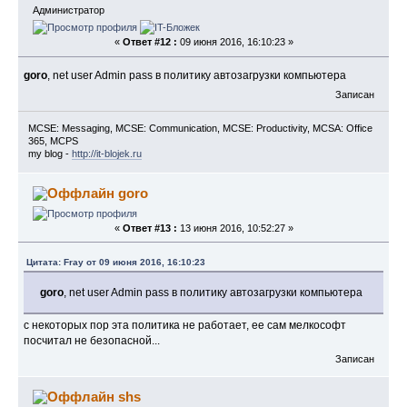
Администратор
<#Ввиду того, что у меня не получилось задать 
владельца папки, отличного от 
«
Ответ #12 :
09 июня 2016, 16:10:23 »
того, от имени которого, запускется скрипт при 
помощи метода SetOwner для get-acl, 
goro
, net user Admin pass в политику автозагрузки компьютера
мне пришлось использовать icacls#>
Записан
icacls 
"\\NetworkShare\ProfileFolder\$user"
/setowner 
"DOMAIN\$user"
 /T
MCSE: Messaging, MCSE: Communication, MCSE: Productivity, MCSA: Office
365, MCPS
#Здесь тоже самое, чтои выше, но уже для папки 
my blog -
http://it-blojek.ru
username.v2, которая используется Vista & 
7
New-Item -path \\NetworkShare\ProfileFolder -
goro
name 
"$user.v2"
 -type directory
$acl = get-acl 
"\\NetworkShare\ProfileFolder\$user.v2"
«
Ответ #13 :
13 июня 2016, 10:52:27 »
$acl.SetAccessRuleProtection($
true
,$
false
)
$acl.AddAccessRule((New-Object 
Цитата: Fray от 09 июня 2016, 16:10:23
System.Security.AccessControl.FileSystemAccessRule(
admins"
,
"FullControl"
, 
"ContainerInherit, 
goro
, net user Admin pass в политику автозагрузки компьютера
ObjectInherit"
, 
"None"
, 
"Allow"
)))
$acl.AddAccessRule((New-Object 
с некоторых пор эта политика не работает, ее сам мелкософт
System.Security.AccessControl.FileSystemAccessRule(
посчитал не безопасной...
"ContainerInherit, ObjectInherit"
, 
"None"
, 
Записан
"Allow"
)))
Set-Acl 
"\\NetworkShare\ProfileFolder\$user.v2"
$acl
shs