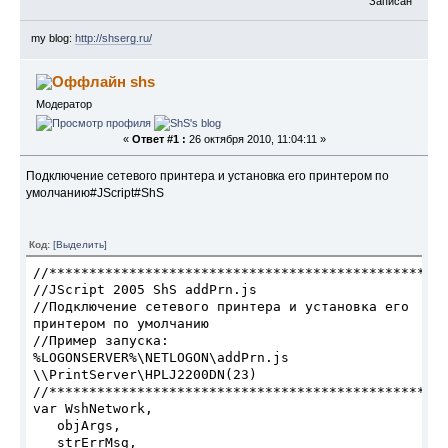
Записан
my blog:
http://shserg.ru/
shs
Модератор
«
Ответ #1 :
26 октября 2010, 11:04:11 »
Подключение сетевого принтера и установка его принтером по
умолчанию#JScript#ShS
Код:
[Выделить]
//
*****
*****
*****
*****
*****
*****
*****
*****
*****
****
//JScript 2005 ShS addPrn.js 
//Подключение сетевого принтера и установка его 
принтером по умолчанию 
//Пример запуска: 
%LOGONSERVER%\NETLOGON\addPrn.js 
\\PrintServer\HPLJ2200DN(23) 
//**
*****
*****
*****
*****
*****
*****
*****
*****
*****
**
var WshNetwork, 
   objArgs, 
   strErrMsg, 