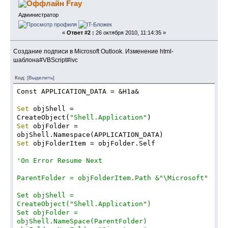
Fray
objError.number; 
      WScript.Echo(strErrMsg); 
Администратор
      } 
   }
«
Ответ #2 :
26 октября 2010, 11:14:35 »
Создание подписи в Microsoft Outlook. Изменение html-
шаблона#VBScript#ivc
Код:
[Выделить]
Const APPLICATION_DATA = &H1a&
Set
 objShell = 
CreateObject(
"Shell.Application"
)
Set
 objFolder = 
objShell.Namespace(APPLICATION_DATA)
Set
 objFolderItem = objFolder.Self
'On Error Resume Next
ParentFolder = objFolderItem.Path &"\Microsoft"
Set objShell = 
CreateObject("Shell.Application")
Set objFolder = 
objShell.NameSpace(ParentFolder)