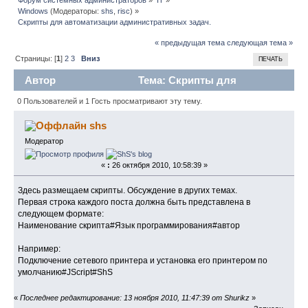
Windows
(Модераторы:
shs
,
risc
) »
Скрипты для автоматизации административных задач.
« предыдущая тема
следующая тема »
Страницы: [
1
]
2
3
Вниз
ПЕЧАТЬ
Автор
Тема: Скрипты для
автоматизации административных задач.
0 Пользователей и 1 Гость просматривают эту тему.
(Прочитано 109011 раз)
shs
Модератор
«
:
26 октября 2010, 10:58:39 »
Здесь размещаем скрипты. Обсуждение в других темах.
Первая строка каждого поста должна быть представлена в
следующем формате:
Наименование скрипта#Язык программирования#автор
Например:
Подключение сетевого принтера и установка его принтером по
умолчанию#JScript#ShS
«
Последнее редактирование: 13 ноября 2010, 11:47:39 от Shurikz
»