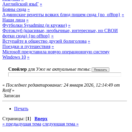
Английский языГ
»
Бояны сюда
»
Админские рецепты всяких блюд пишем сюда {no_offtop}
»
Наши лица
»
Футболки Sysadminz (и кружке)
»
Фотоклуб (красивые, необычные, интересные, но СВОИ
фотки сюда) {no offtop}
»
Вступайте в общество друзей болиголова
»
Поездки и путешествия
»
Microsoft представила новую операционную систему
Windows 10
»
Спойлер
для
Уже не актуальные темы
:
«
Последнее редактирование: 24 января 2026, 12:14:49 от
Retif
»
Записан
Печать
Страницы: [
1
]
Вверх
« предыдущая тема
следующая тема »