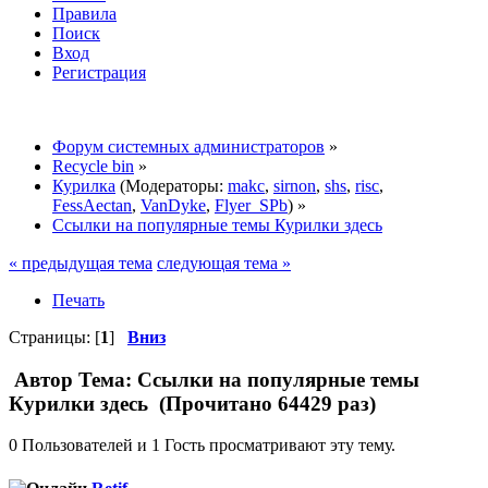
Правила
Поиск
Вход
Регистрация
Форум системных администраторов
»
Recycle bin
»
Курилка
(Модераторы:
makc
,
sirnon
,
shs
,
risc
,
FessAectan
,
VanDyke
,
Flyer_SPb
) »
Ссылки на популярные темы Курилки здесь
« предыдущая тема
следующая тема »
Печать
Страницы: [
1
]
Вниз
Автор
Тема: Ссылки на популярные темы
Курилки здесь (Прочитано 64429 раз)
0 Пользователей и 1 Гость просматривают эту тему.