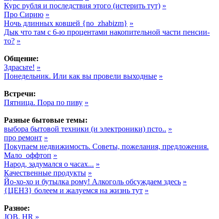
Курс рубля и последствия этого (истерить тут)
»
Про Сирию
»
Ночь длинных ковшей {no_zhabizm}
»
Дык что там с 6-ю процентами накопительной части пенсии-
то?
»
Общение:
Здрасьте!
»
Понедельник. Или как вы провели выходные
»
Встречи:
Пятница. Пора по пиву
»
Разные бытовые темы:
выбора бытовой техники (и электроники) псто..
»
про ремонт
»
Покупаем недвижимость. Советы, пожелания, предложения.
Мало_оффтоп
»
Народ, задумался о часах...
»
Качественные продукты
»
Йо-хо-хо и бутылка рому! Алкоголь обсуждаем здесь
»
{ЦЕНЗ} болеем и жалуемся на жизнь тут
»
Разное:
JOB, HR
»