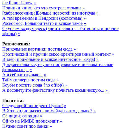
the future is now
»
Новинки кино, кто что смотрел, отзывы
»
[хабрапесочница]Больше новостей из ниоткуда
»
А тем временем в Пендосии (космотема)
»
Роскосмос, Большой театр и всякое такое
»
Cкупаем воздух здесь (криптовалюты - биткоины и прочие
эфиры)
»
Развлечения:
Прикольные картинки постим сюда
»
Эротический и прочий сексо-орентированный контент
»
Видео, прикольное и всякое интересное - сюда!
»
Документальные, научно-популярные и познавательные
фильмы сюда
»
А я сейчас слушаю...
»
Таймкиллеры постим сюда
»
Коубы постить сюда {no offtop}
»
А посоветуйте фантастику почитать космическую...
»
Политота:
Следующий президент Путин!
»
В Хохляндии разогнали майдан - что дальше?
»
Санкции, санкции
»
Ой чо на ММВБ происходит
»
Нужен совет про банки
»