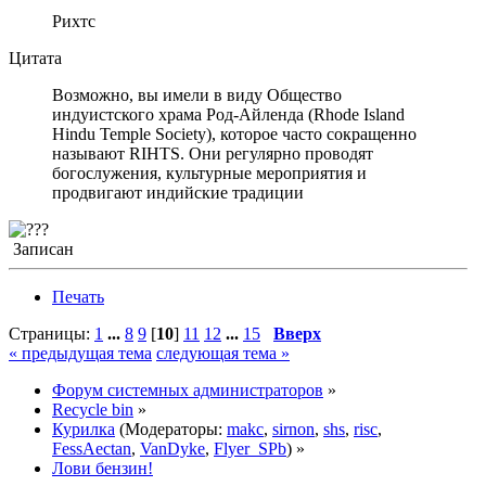
Рихтс
Цитата
Возможно, вы имели в виду Общество
индуистского храма Род-Айленда (Rhode Island
Hindu Temple Society), которое часто сокращенно
называют RIHTS. Они регулярно проводят
богослужения, культурные мероприятия и
продвигают индийские традиции
Записан
Печать
Страницы:
1
...
8
9
[
10
]
11
12
...
15
Вверх
« предыдущая тема
следующая тема »
Форум системных администраторов
»
Recycle bin
»
Курилка
(Модераторы:
makc
,
sirnon
,
shs
,
risc
,
FessAectan
,
VanDyke
,
Flyer_SPb
) »
Лови бензин!