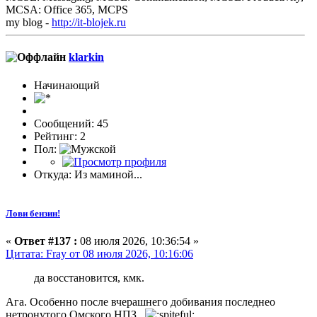
MCSA: Office 365, MCPS
my blog -
http://it-blojek.ru
klarkin
Начинающий
Сообщений: 45
Рейтинг: 2
Пол:
Откуда: Из маминой...
Лови бензин!
«
Ответ #137 :
08 июля 2026, 10:36:54 »
Цитата: Fray от 08 июля 2026, 10:16:06
да восстановится, кмк.
Ага. Особенно после вчерашнего добивания последнео
нетронутого Омского НПЗ.