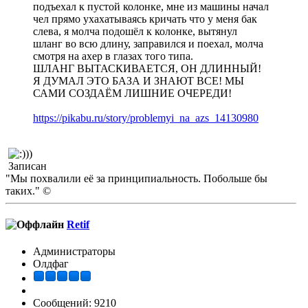
подъехал к пустой колонке, мне из машины начал
чел прямо ухахатываясь кричать что у меня бак
слева, я молча подошёл к колонке, вытянул
шланг во всю длину, заправился и поехал, молча
смотря на ахер в глазах того типа.
ШЛАНГ ВЫТАСКИВАЕТСЯ, ОН ДЛИННЫЙ!
Я ДУМАЛ ЭТО БАЗА И ЗНАЮТ ВСЕ! МЫ
САМИ СОЗДАЁМ ЛИШНИЕ ОЧЕРЕДИ!
https://pikabu.ru/story/problemyi_na_azs_14130980
Записан
"Мы похвалили её за принципиальность. Побольше бы
таких." ©
Retif
Администраторы
Олдфаг
Сообщений: 9210