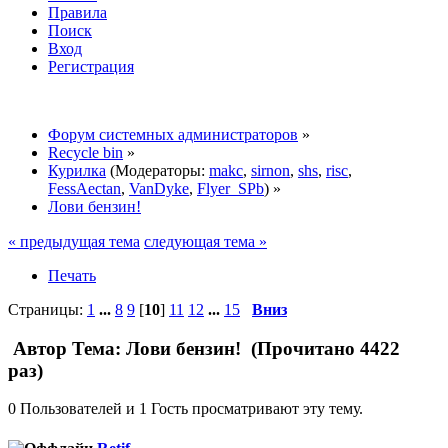
Правила
Поиск
Вход
Регистрация
Форум системных администраторов
»
Recycle bin
»
Курилка
(Модераторы:
makc
,
sirnon
,
shs
,
risc
,
FessAectan
,
VanDyke
,
Flyer_SPb
) »
Лови бензин!
« предыдущая тема
следующая тема »
Печать
Страницы:
1
...
8
9
[
10
]
11
12
...
15
Вниз
Автор
Тема: Лови бензин! (Прочитано 4422
раз)
0 Пользователей и 1 Гость просматривают эту тему.