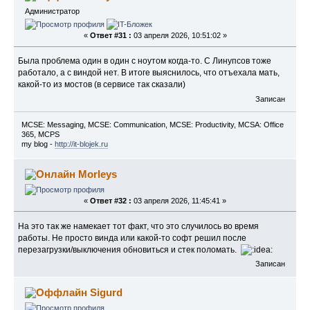
Администратор
«
Ответ #31 :
03 апреля 2026, 10:51:02 »
Была проблема один в один с ноутом когда-то. С Линупсов тоже
работало, а с виндой нет. В итоге выяснилось, что отъехала мать,
какой-то из мостов (в сервисе так сказали)
Записан
MCSE: Messaging, MCSE: Communication, MCSE: Productivity, MCSA: Office
365, MCPS
my blog -
http://it-blojek.ru
Morleys
«
Ответ #32 :
03 апреля 2026, 11:45:41 »
На это так же намекает тот факт, что это случилось во время
работы. Не просто винда или какой-то софт решил после
перезагрузки/выключения обновиться и стек поломать.
Записан
Sigurd