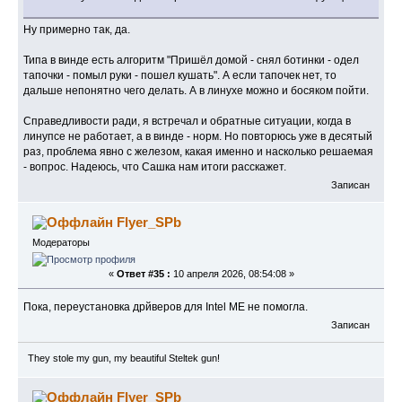
Ну примерно так, да.
Типа в винде есть алгоритм "Пришёл домой - снял ботинки - одел
тапочки - помыл руки - пошел кушать". А если тапочек нет, то
дальше непонятно чего делать. А в линухе можно и босяком пойти.
Справедливости ради, я встречал и обратные ситуации, когда в
линупсе не работает, а в винде - норм. Но повторюсь уже в десятый
раз, проблема явно с железом, какая именно и насколько решаемая
- вопрос. Надеюсь, что Сашка нам итоги расскажет.
Записан
Flyer_SPb
Модераторы
«
Ответ #35 :
10 апреля 2026, 08:54:08 »
Пока, переустановка дрйверов для Intel ME не помогла.
Записан
They stole my gun, my beautiful Steltek gun!
Flyer_SPb