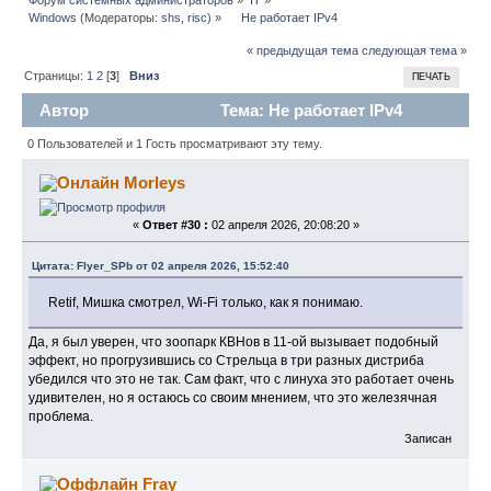
Windows
(Модераторы:
shs
,
risc
) »
    Не работает IPv4
« предыдущая тема
следующая тема »
Страницы:
1
2
[
3
]
Вниз
ПЕЧАТЬ
Автор
Тема: Не работает IPv4
(Прочитано 5113 раз)
0 Пользователей и 1 Гость просматривают эту тему.
Morleys
«
Ответ #30 :
02 апреля 2026, 20:08:20 »
Цитата: Flyer_SPb от 02 апреля 2026, 15:52:40
Retif, Мишка смотрел, Wi-Fi только, как я понимаю.
Да, я был уверен, что зоопарк КВНов в 11-ой вызывает подобный
эффект, но прогрузившись со Стрельца в три разных дистриба
убедился что это не так. Сам факт, что с линуха это работает очень
удивителен, но я остаюсь со своим мнением, что это железячная
проблема.
Записан
Fray