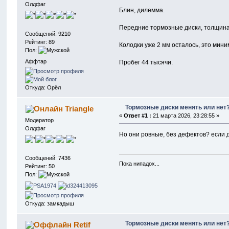
Олдфаг
Блин, дилемма.
Передние тормозные диски, толщина 
Сообщений: 9210
Рейтинг: 89
Колодки уже 2 мм осталось, это мини
Пол:
Аффтар
Пробег 44 тысячи.
Откуда: Орёл
Тормозные диски менять или нет
Triangle
«
Ответ #1 :
21 марта 2026, 23:28:55 »
Модератор
Олдфаг
Но они ровные, без дефектов? если д
Сообщений: 7436
Пока нипадох...
Рейтинг: 50
Пол:
Откуда: замкадыш
Тормозные диски менять или нет
Retif