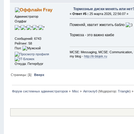
Тормозные диски менять или нет
Fray
«
Ответ #5 :
25 марта 2026, 22:56:07 »
Администратор
Олдфаг
Поменяй, хватит жмотить бабло
Тормоза - это важно какбе
Сообщений: 6743
Рейтинг: 58
Пол:
MCSE: Messaging, MCSE: Communication, M
my blog -
http://it-blojek.ru
Откуда: Петербург
Страницы: [
1
]
Вверх
Форум системных администраторов
»
Misc
»
Автоклуб
(Модератор:
Triangle
) »