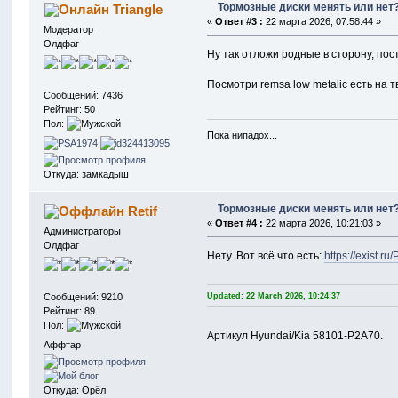
Тормозные диски менять или нет
Triangle
«
Ответ #3 :
22 марта 2026, 07:58:44 »
Модератор
Олдфаг
Ну так отложи родные в сторону, по
Посмотри remsa low metalic есть на т
Сообщений: 7436
Рейтинг: 50
Пол:
Пока нипадох...
Откуда: замкадыш
Тормозные диски менять или нет
Retif
«
Ответ #4 :
22 марта 2026, 10:21:03 »
Администраторы
Олдфаг
Нету. Вот всё что есть:
https://exist.
Updated: 22 March 2026, 10:24:37
Сообщений: 9210
Рейтинг: 89
Пол:
Артикул Hyundai/Kia 58101-P2A70.
Аффтар
Откуда: Орёл