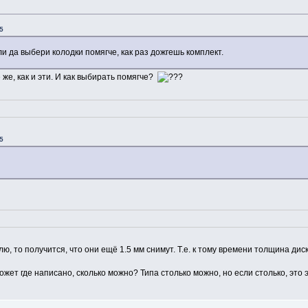
55
и да выбери колодки помягче, как раз дожгешь комплект.
 же, как и эти. И как выбирать помягче?
55
влю, то получится, что они ещё 1.5 мм снимут. Т.е. к тому времени толщина ди
может где написано, сколько можно? Типа столько можно, но если столько, эт