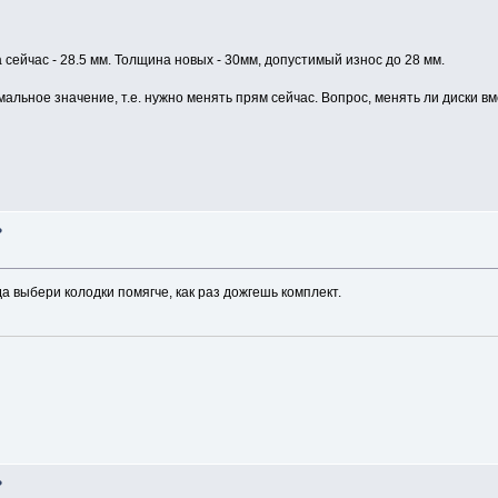
сейчас - 28.5 мм. Толщина новых - 30мм, допустимый износ до 28 мм.
мальное значение, т.е. нужно менять прям сейчас. Вопрос, менять ли диски вм
?
а выбери колодки помягче, как раз дожгешь комплект.
?