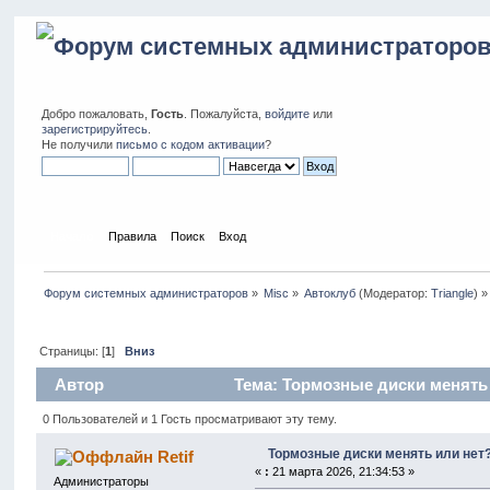
Добро пожаловать,
Гость
. Пожалуйста,
войдите
или
зарегистрируйтесь
.
Не получили
письмо с кодом активации
?
Начало
Правила
Поиск
Вход
Форум системных администраторов
»
Misc
»
Автоклуб
(Модератор:
Triangle
) »
Страницы: [
1
]
Вниз
Автор
Тема: Тормозные диски менять 
0 Пользователей и 1 Гость просматривают эту тему.
Тормозные диски менять или нет
Retif
«
:
21 марта 2026, 21:34:53 »
Администраторы