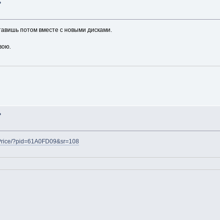
?
ставишь потом вместе с новыми дисками.
вою.
?
ru/Price/?pid=61A0FD09&sr=108