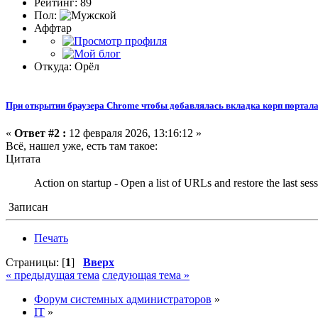
Рейтинг: 89
Пол:
Аффтар
Откуда: Орёл
При открытии браузера Chrome чтобы добавлялась вкладка корп портала
«
Ответ #2 :
12 февраля 2026, 13:16:12 »
Всё, нашел уже, есть там такое:
Цитата
Action on startup - Open a list of URLs and restore the last ses
Записан
Печать
Страницы: [
1
]
Вверх
« предыдущая тема
следующая тема »
Форум системных администраторов
»
IT
»