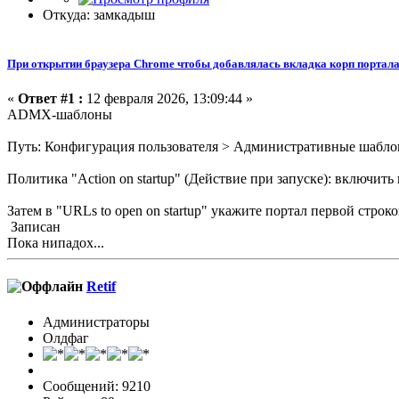
Откуда: замкадыш
При открытии браузера Chrome чтобы добавлялась вкладка корп портала
«
Ответ #1 :
12 февраля 2026, 13:09:44 »
ADMX-шаблоны
Путь: Конфигурация пользователя > Административные шаблоны
Политика "Action on startup" (Действие при запуске): включить
Затем в "URLs to open on startup" укажите портал первой строко
Записан
Пока нипадох...
Retif
Администраторы
Олдфаг
Сообщений: 9210