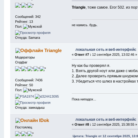
Triangle
, тоже самое. Егог 502. из п
Сообщений: 342
Рейтинг: 13
не кажись. будь.
Пол:
Откуда: Samara
локальная сеть и веб-интерфейс
Triangle
«
Ответ #7 :
12 сентября 2025, 13:02:46 »
Модераторы
Олдфаг
Ну как бы проверял я.
1. Взять другой ноут или даже с моби
2. Далее проверить прямым шнурком
Сообщений: 7436
3. Убедиться что шлюз в настройках
Рейтинг: 50
Пол:
Пока нипадох...
Откуда: замкадыш
локальная сеть и веб-интерфейс
IDok
«
Ответ #8 :
12 сентября 2025, 15:38:55 »
Постоялец
Цитата: Triangle от 12 сентября 2025, 13: