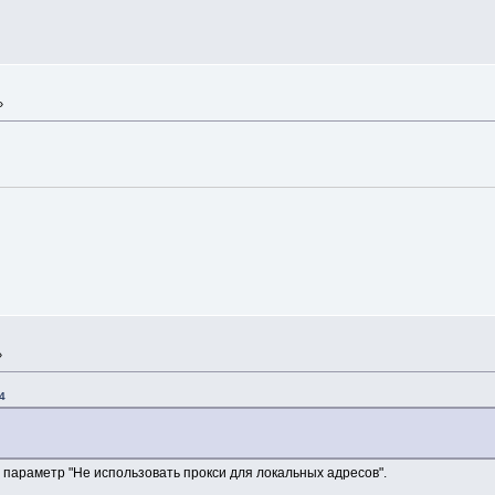
»
»
4
е параметр "Не использовать прокси для локальных адресов".