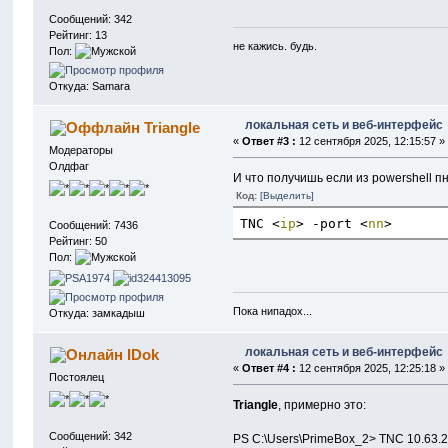
Сообщений: 342
Рейтинг: 13
не кажись. будь.
Пол:
Откуда: Samara
локальная сеть и веб-интерфейс
Triangle
«
Ответ #3 :
12 сентября 2025, 12:15:57 »
Модераторы
Олдфаг
И что получишь если из powershell пн
Код:
[Выделить]
TNC 
<
ip
>
 -port 
<
nn
>
Сообщений: 7436
Рейтинг: 50
Пол:
Пока нипадох...
Откуда: замкадыш
локальная сеть и веб-интерфейс
IDok
«
Ответ #4 :
12 сентября 2025, 12:25:18 »
Постоялец
Triangle
, примерно это:
Сообщений: 342
PS C:\User