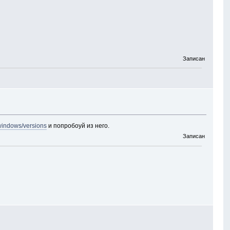
Записан
/windows/versions
и попробоуй из него.
Записан