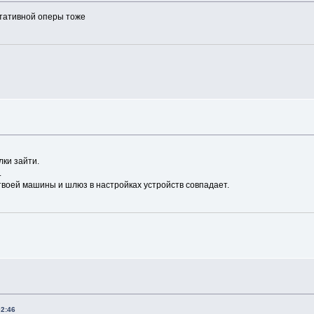
ортативной оперы тоже
лки зайти.
.
 твоей машины и шлюз в настройках устройств совпадает.
02:46