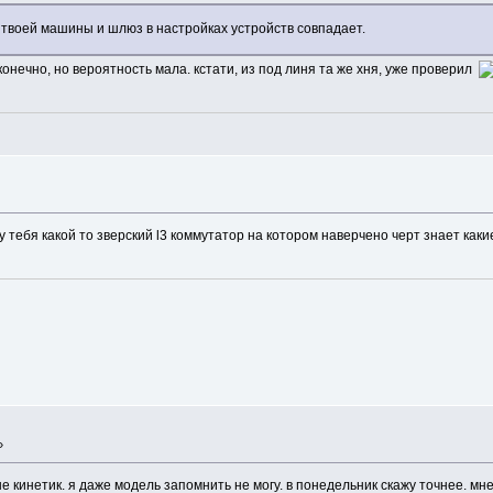
 твоей машины и шлюз в настройках устройств совпадает.
конечно, но вероятность мала. кстати, из под линя та же хня, уже проверил
у тебя какой то зверский l3 коммутатор на котором наверчено черт знает каки
»
не кинетик. я даже модель запомнить не могу. в понедельник скажу точнее. м