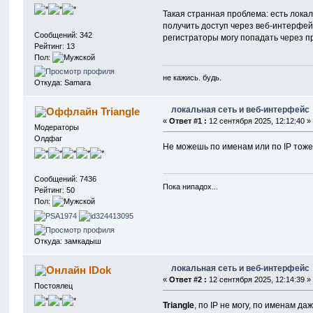
Такая странная проблема: есть локал
получить доступ через веб-интерфейс
Сообщений: 342
регистраторы могу попадать через пр
Рейтинг: 13
Пол:
не кажись. будь.
Откуда: Samara
локальная сеть и веб-интерфейс
Triangle
«
Ответ #1 :
12 сентября 2025, 12:12:40 »
Модераторы
Олдфаг
Не можешь по именам или по IP тож
Сообщений: 7436
Пока нипадох...
Рейтинг: 50
Пол:
Откуда: замкадыш
локальная сеть и веб-интерфейс
IDok
«
Ответ #2 :
12 сентября 2025, 12:14:39 »
Постоялец
Triangle
, по IP не могу, по именам да