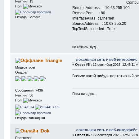
Рейтинг: 13
ComputerName : 1
Пол:
RemoteAddress : 10.63.255.100
RemotePort : 80
Откуда: Samara
InterfaceAlias : Ethernet
SourceAddress : 10.63.255.20
TcpTestSucc
не кажись. будь.
локальная сеть и веб-интерфейс
Triangle
«
Ответ #5 :
12 сентября 2025, 12:46:11 »
Модераторы
Олдфаг
Возьми какой нибудь портативный р
Сообщений: 7436
Пока нипадох...
Рейтинг: 50
Пол:
Откуда: замкадыш
локальная сеть и веб-интерфейс
IDok
«
Ответ #6 :
12 сентября 2025, 12:51:22 »
Постоялец