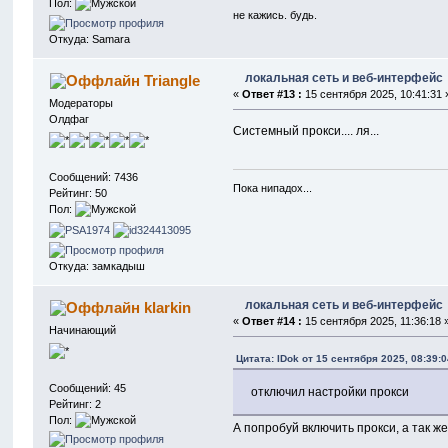
Пол:
не кажись. будь.
Откуда: Samara
локальная сеть и веб-интерфейс
Triangle
«
Ответ #13 :
15 сентября 2025, 10:41:31 
Модераторы
Олдфаг
Системный прокси.... ля...
Сообщений: 7436
Пока нипадох...
Рейтинг: 50
Пол:
Откуда: замкадыш
локальная сеть и веб-интерфейс
klarkin
«
Ответ #14 :
15 сентября 2025, 11:36:18 
Начинающий
Цитата: IDok от 15 сентября 2025, 08:39:0
Сообщений: 45
отключил настройки прокси
Рейтинг: 2
Пол:
А попробуй включить прокси, а так ж