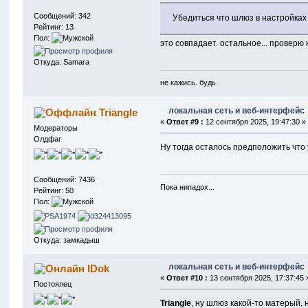
Сообщений: 342
Убедиться что шлюз в настройках
Рейтинг: 13
Пол:
это совпадает. остальное... проверю 
Откуда: Samara
не кажись. будь.
локальная сеть и веб-интерфейс
Triangle
«
Ответ #9 :
12 сентября 2025, 19:47:30 »
Модераторы
Олдфаг
Ну тогда осталось предположить что 
Сообщений: 7436
Пока нипадох...
Рейтинг: 50
Пол:
Откуда: замкадыш
локальная сеть и веб-интерфейс
IDok
«
Ответ #10 :
13 сентября 2025, 17:37:45 
Постоялец
Triangle
, ну шлюз какой-то матерый, 