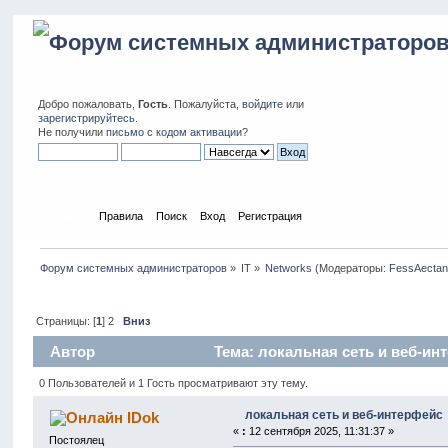
Добро пожаловать,
Гость
. Пожалуйста,
войдите
или
зарегистрируйтесь
.
Не получили
письмо с кодом активации
?
Начало
Правила
Поиск
Вход
Регистрация
Форум системных администраторов
»
IT
»
Networks
(Модераторы:
FessAecta
Страницы: [
1
]
2
Вниз
Автор
Тема: локальная сеть и веб-ин
0 Пользователей и 1 Гость просматривают эту тему.
локальная сеть и веб-интерфейс
IDok
«
:
12 сентября 2025, 11:31:37 »
Постоялец