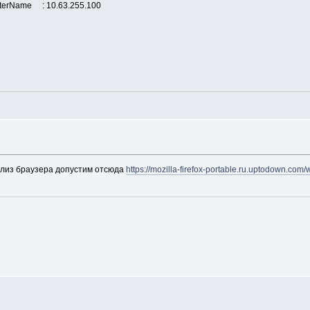
0.63.255.100
eeded : True
елиз браузера допустим отсюда
https://mozilla-firefox-portable.ru.uptodown.com