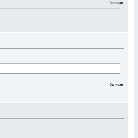
Записан
Записан
63.255.100 -port 80