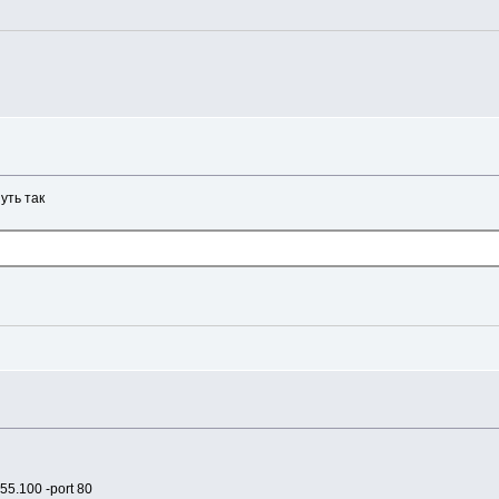
уть так
s\PrimeBox_2> TNC 10.