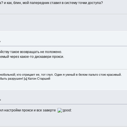
 и как, блин, мой папередник ставил в систему точки доступа?
»
ойству такое возвращать не положено.
мый через какое-то дискавери прокси.
нобольной; кто отрицает ее, тот глуп. Один я умный в белом пальто стою красивый.
 быть разрушен! [ц] Катон Старший
»
чил настройки прокси и все заверте