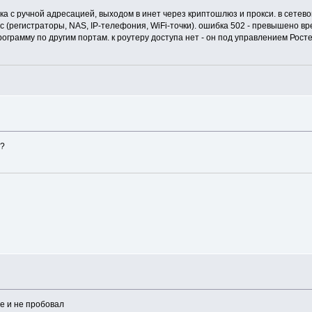
ка с ручной адресацией, выходом в инет через криптошлюз и прокси. в сетево
 (регистраторы, NAS, IP-телефония, WiFi-точки). ошибка 502 - превышено вр
ограмму по другим портам. к роутеру доступа нет - он под управлением Ростел
е?
же и не пробовал