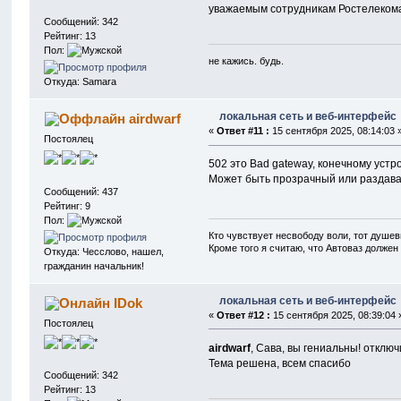
уважаемым сотрудникам Ростелекома?
Сообщений: 342
Рейтинг: 13
Пол:
не кажись. будь.
Откуда: Samara
локальная сеть и веб-интерфейс
airdwarf
«
Ответ #11 :
15 сентября 2025, 08:14:03 
Постоялец
502 это Bad gateway, конечному устр
Может быть прозрачный или раздавае
Сообщений: 437
Рейтинг: 9
Пол:
Кто чувствует несвободу воли, тот душев
Кроме того я считаю, что Автоваз должен
Откуда: Чесслово, нашел,
гражданин начальник!
локальная сеть и веб-интерфейс
IDok
«
Ответ #12 :
15 сентября 2025, 08:39:04 
Постоялец
airdwarf
, Сава, вы гениальны! отклю
Тема решена, всем спасибо
Сообщений: 342
Рейтинг: 13