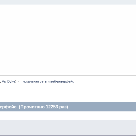
n
,
VanDyke
) »
  локальная сеть и веб-интерфейс
терфейс (Прочитано 12253 раз)