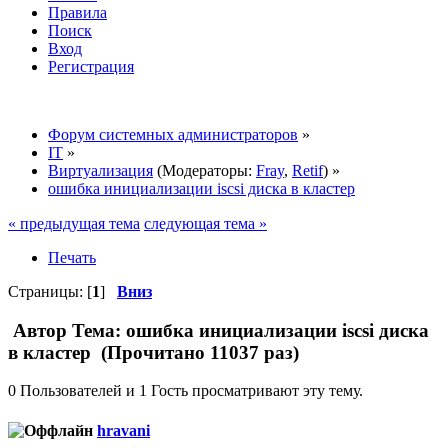
Правила
Поиск
Вход
Регистрация
Форум системных администраторов
»
IT
»
Виртуализация
(Модераторы:
Fray
,
Retif
) »
ошибка инициализации iscsi диска в кластер
« предыдущая тема
следующая тема »
Печать
Страницы: [
1
]
Вниз
Автор
Тема: ошибка инициализации iscsi диска
в кластер (Прочитано 11037 раз)
0 Пользователей и 1 Гость просматривают эту тему.
hravani