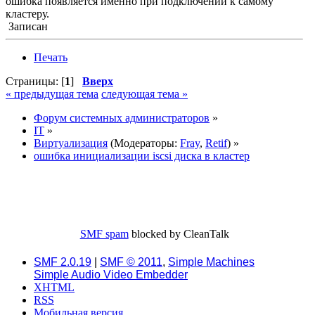
ошибка появляется именно при подключении к самому
кластеру.
Записан
Печать
Страницы: [
1
]
Вверх
« предыдущая тема
следующая тема »
Форум системных администраторов
»
IT
»
Виртуализация
(Модераторы:
Fray
,
Retif
) »
ошибка инициализации iscsi диска в кластер
SMF spam
blocked by CleanTalk
SMF 2.0.19
|
SMF © 2011
,
Simple Machines
Simple Audio Video Embedder
XHTML
RSS
Мобильная версия