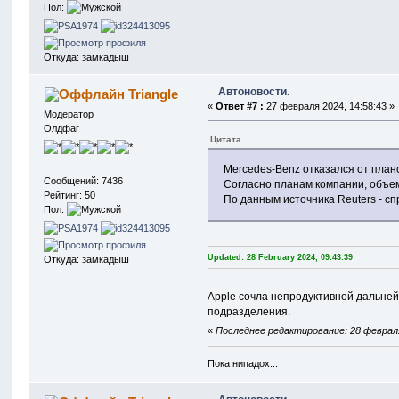
Пол:
Откуда: замкадыш
Автоновости.
Triangle
«
Ответ #7 :
27 февраля 2024, 14:58:43 »
Модератор
Олдфаг
Цитата
Mercedes-Benz отказался от план
Сообщений: 7436
Согласно планам компании, объем
Рейтинг: 50
По данным источника Reuters - с
Пол:
Updated: 28 February 2024, 09:43:39
Откуда: замкадыш
Apple сочла непродуктивной дальней
подразделения.
«
Последнее редактирование: 28 февраля 
Пока нипадох...