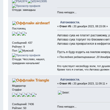
Откуда: замкадыш
Пока нипадох...
Автоновости.
airdwarf
«
Ответ #5 :
20 декабря 2023, 08:15:06 »
Постоялец
Автоваз сука не платит растаможку,
Автоваз сука торгует по близким к ки
Сообщений: 437
Автоваз сука превратился в нефрито
Рейтинг: 9
Пол:
Пусть я буду ездить на гнилом некро
«
Последнее редактирование: 20 декабря 
Откуда: Чесслово, нашел,
гражданин начальник!
Кто чувствует несвободу воли, тот душев
Кроме того я считаю, что Автоваз должен
Автоновости.
Triangle
«
Ответ #6 :
20 декабря 2023, 11:09:11 »
Модератор
Олдфаг
Сообщений: 7436
Пока нипадох...
Рейтинг: 50