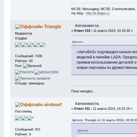
MCSE: Messaging, MCSE: Communication, M
my blog -
http://it-blojek.ru
Автоновости.
Triangle
«
Ответ #10 :
11 марта 2024, 10:18:30 »
Модератор
Олдфаг
Цитата
«АвтоВАЗ» подтвердил начало исп
Сообщений: 7436
моделей в линейке LADA. Предпол
Рейтинг: 50
прямом использовании деталей от
Пол:
новые партнеры из дружественны
Откуда: замкадыш
Пока нипадох...
Автоновости.
airdwarf
«
Ответ #11 :
11 марта 2024, 14:15:19 »
Постоялец
Цитата: Triangle от 11 марта 2024, 10:18:3
Сообщений: 437
Цитата
Рейтинг: 9