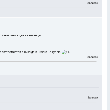
Записан
го завышения цен на китайцы.
д
экстремистов я никогда и ничего не куплю.
Записан
Записан