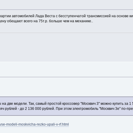
артии автомобилей Лада Веста с бесступенчатой трансмиссией на основе к
ну обещают всего на 75т.р. больше чем на механике..
ы на две модели. Так, самый простой кроссовер "Москвич 3" можно купить за 1
яч рублей - до 2 136 000 рублей. При этом электромобиль "Москвич 3е" по-пре
-vse-modeli-moskvicha-rezko-upali-v-rf.html