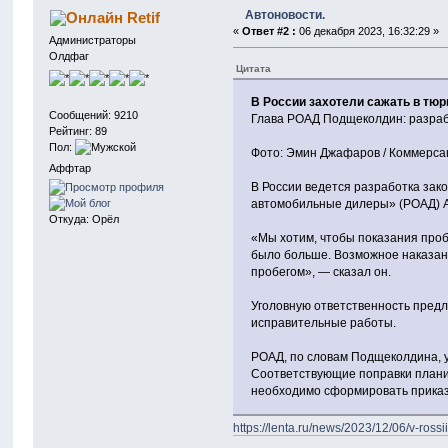
Автоновости.
Retif
«
Ответ #2 :
06 декабря 2023, 16:32:29 »
Администраторы
Олдфаг
Цитата
В России захотели сажать в тюр
Сообщений: 9210
Глава РОАД Подщеколдин: разраба
Рейтинг: 89
Пол:
Фото: Эмин Джафаров / Коммерса
Аффтар
В России ведется разработка зако
автомобильные дилеры» (РОАД) Ал
Откуда: Орёл
«Мы хотим, чтобы показания пробе
было больше. Возможное наказани
пробегом», — сказал он.
Уголовную ответственность предла
исправительные работы.
РОАД, по словам Подщеколдина, у
Соответствующие поправки планир
необходимо сформировать прика
https://lenta.ru/news/2023/12/06/v-ross