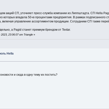
ем акций СП, уточняет пресс-служба компании из Липпштадта. СП Hella Pagid
ая из которых владела 50-ю процентами предприятия. В рамках подписанного 
a, включая управление ассортиментом продукции. Сотрудники СП также перей
тдельно, а Pagid станет премиум брендом от Textar.
023, 23:06:07 от Triangle
»
роль Hella
оновости и сюда в одну тему их постить?