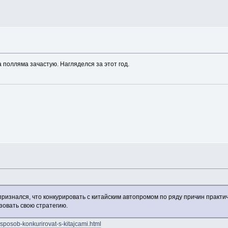
 полляма зачастую. Нагляделся за этот год.
ризнался, что конкурировать с китайским автопромом по ряду причин практи
овать свою стратегию.
-sposob-konkurirovat-s-kitajcami.html