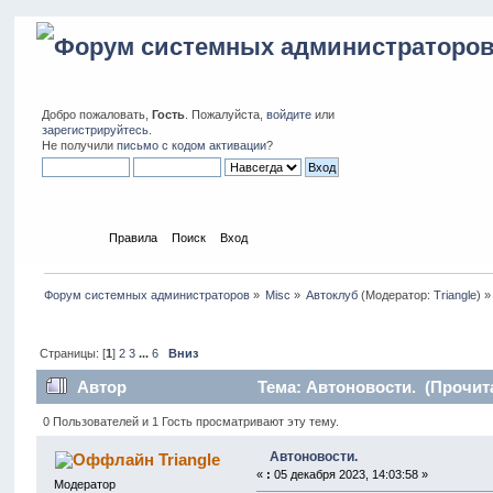
Добро пожаловать,
Гость
. Пожалуйста,
войдите
или
зарегистрируйтесь
.
Не получили
письмо с кодом активации
?
Начало
Правила
Поиск
Вход
Форум системных администраторов
»
Misc
»
Автоклуб
(Модератор:
Triangle
) »
Страницы: [
1
]
2
3
...
6
Вниз
Автор
Тема: Автоновости. (Прочита
0 Пользователей и 1 Гость просматривают эту тему.
Автоновости.
Triangle
«
:
05 декабря 2023, 14:03:58 »
Модератор