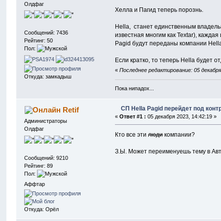
Олдфаг
Хелла и Пагид теперь порознь.
Hella, станет единственным владельц
Сообщений: 7436
известная многим как Textar), кажд
Рейтинг: 50
Pagid будут переданы компании Hell
Пол:
Если кратко, то теперь Hella будет о
«
Последнее редактирование: 05 декабря 2
Откуда: замкадыш
Пока нипадох...
СП Hella Pagid перейдет под конт
Retif
«
Ответ #1 :
05 декабря 2023, 14:42:19 »
Администраторы
Олдфаг
Кто все эти
люди
компании?
З.Ы. Может переименуешь тему в Авт
Сообщений: 9210
Рейтинг: 89
Пол:
Аффтар
Откуда: Орёл