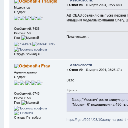
Автоновости.
Triangle
«
Ответ #8 :
11 марта 2024, 07:27:54 »
Модератор
Олдфаг
АВТОВАЗ объявил о выпуске первой п
младшим моделям компании Chery. Це
Сообщений: 7436
Рейтинг: 50
Пока нипадох...
Пол:
Откуда: замкадыш
Автоновости.
Fray
«
Ответ #9 :
11 марта 2024, 08:25:17 »
Администратор
Олдфаг
Зато
Цитата
Сообщений: 6743
Рейтинг: 58
Завод "Москвич" резко скинул цен
Пол:
"Москвич 6" подешевел на 490 тыс
Откуда: Петербург
https://rg.ru/2024/03/10/ceny-na-pochti