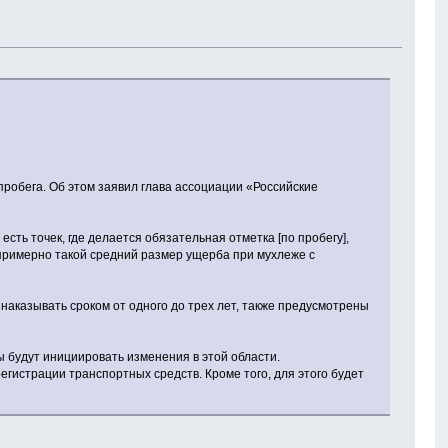
пробега. Об этом заявил глава ассоциации «Российские
ть точек, где делается обязательная отметка [по пробегу],
 примерно такой средний размер ущерба при мухлеже с
наказывать сроком от одного до трех лет, также предусмотрены
ы будут инициировать изменения в этой области.
гистрации транспортных средств. Кроме того, для этого будет