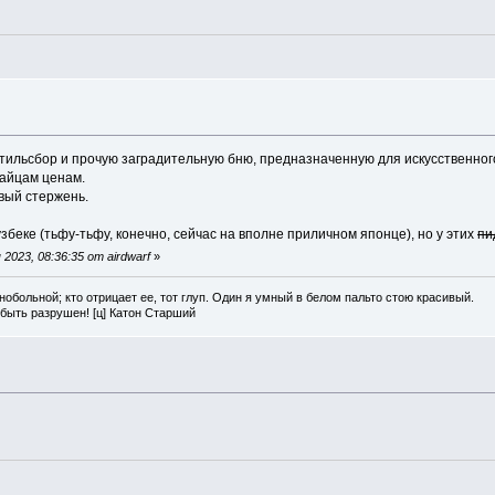
 утильсбор и прочую заградительную бню, предназначенную для искусственно
тайцам ценам.
вый стержень.
узбеке (тьфу-тьфу, конечно, сейчас на вполне приличном японце), но у этих
пи
2023, 08:36:35 от airdwarf
»
нобольной; кто отрицает ее, тот глуп. Один я умный в белом пальто стою красивый.
 быть разрушен! [ц] Катон Старший