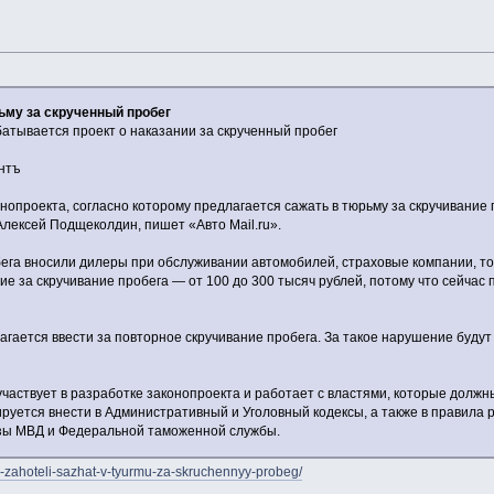
ьму за скрученный пробег
тывается проект о наказании за скрученный пробег
нтъ
нопроекта, согласно которому предлагается сажать в тюрьму за скручивание 
ексей Подщеколдин, пишет «Авто Mail.ru».
га вносили дилеры при обслуживании автомобилей, страховые компании, то ес
е за скручивание пробега — от 100 до 300 тысяч рублей, потому что сейчас
гается ввести за повторное скручивание пробега. За такое нарушение будут 
частвует в разработке законопроекта и работает с властями, которые должн
уется внести в Административный и Уголовный кодексы, а также в правила ре
зы МВД и Федеральной таможенной службы.
ii-zahoteli-sazhat-v-tyurmu-za-skruchennyy-probeg/