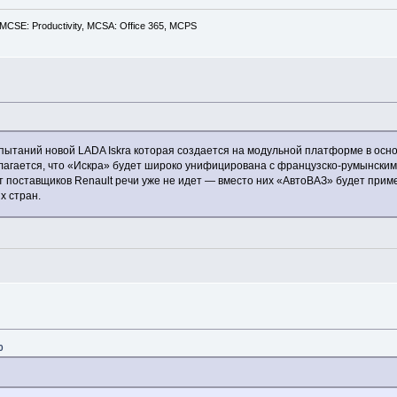
CSE: Productivity, MCSA: Office 365, MCPS
ытаний новой LADA Iskra которая создается на модульной платформе в осно
агается, что «Искра» будет широко унифицирована с французско-румынским
 поставщиков Renault речи уже не идет — вместо них «АвтоВАЗ» будет прим
х стран.
0