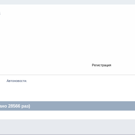
Регистрация
      Автоновости.
но 28566 раз)