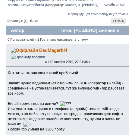
Мобильные устройства
(Модератор:
Neonaft
) »
[РЕШЕНО]      Билайн и RDP
« предыдущая тема
следующая тема »
Страницы: [
1
]
Вниз
ПЕЧАТЬ
Автор
Тема: [РЕШЕНО] Билайн и
RDP (Прочитано 7390 раз)
0 Пользователей и 1 Гость просматривают эту тему.
DedMagarbI4
«
:
19 ноября 2019, 22:21:38 »
Кто нить сталкивался с такой проблемой.
Значит нужно подключиться с мобилы по RDP (оператор Билайн) -
соединение не устанавливается, тут же включаю wifi - rdp работает
все норм.
Билайн режет порты или чо?
Или может какая фигня в телефоне (андройд),типа по wifi везде
можно, а по моб.инету не везде. но вроде ограничивающего софта
не ставил, в андроше подобных настроек нету, ну или я олень не
вижу их.
к слову, rdp у меня на 3300 порту