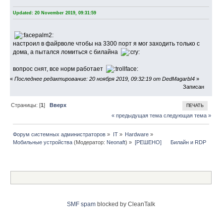
Updated: 20 November 2019, 09:31:59
настроил в файрволе чтобы на 3300 порт я мог заходить только с
дома, а пытался ломиться с билайна
вопрос снят, все норм работает
«
Последнее редактирование: 20 ноября 2019, 09:32:19 от DedMagarbI4
»
Записан
Страницы: [
1
]
Вверх
ПЕЧАТЬ
« предыдущая тема
следующая тема »
Форум системных администраторов
»
IT
»
Hardware
»
Мобильные устройства
(Модератор:
Neonaft
) »
[РЕШЕНО]      Билайн и RDP
SMF spam
blocked by CleanTalk