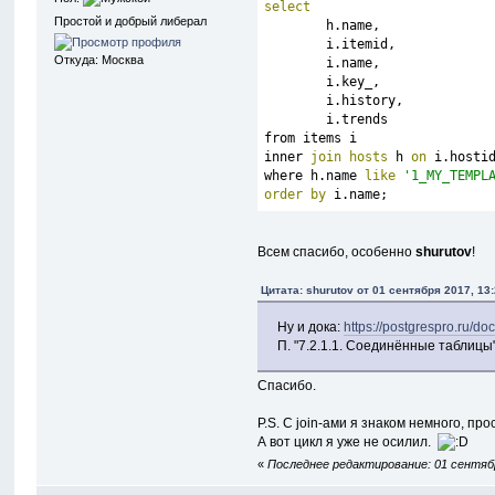
select
Простой и добрый либерал
        h.name,
	i.itemid,
Откуда: Москва
	i.name,
	i.key_,
	i.history,
	i.trends
from items i
inner 
join
hosts
 h 
on
 i.hosti
where h.name 
like
'1_MY_TEMPL
order
by
 i.name;
Всем спасибо, особенно
shurutov
!
Цитата: shurutov от 01 сентября 2017, 13
Ну и дока:
https://postgrespro.ru/do
П. "7.2.1.1. Соединённые таблицы
Спасибо.
P.S. С join-ами я знаком немного, пр
А вот цикл я уже не осилил.
«
Последнее редактирование: 01 сентября