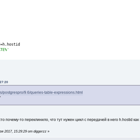
d=h.hostid
ATE%'
:27:20
cs/postgrespro/9.6/queries-table-expressions.html
"
осто почему-то переклинило, что тут нужен цикл с передачей в него h.hostid ка
 2017, 15:29:29 от diggerzz
»