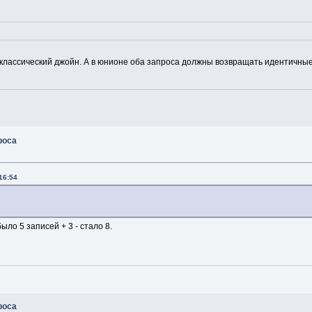
его классический джойн. А в юнионе оба запроса должны возвращать идентичны
роса
16:54
было 5 записей + 3 - стало 8.
роса