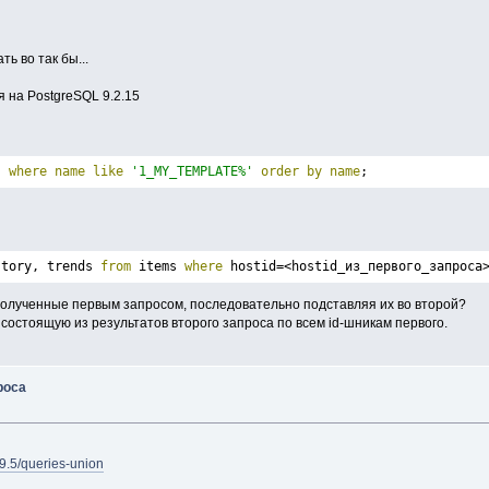
ь во так бы...
ся на PostgreSQL 9.2.15
s
where
name
like
'1_MY_TEMPLATE%'
order
by
name
;
story, trends 
from
 items 
where
 hostid=<hostid_из_первого_запроса
d полученные первым запросом, последовательно подставляя их во второй?
состоящую из результатов второго запроса по всем id-шникам первого.
роса
/9.5/queries-union