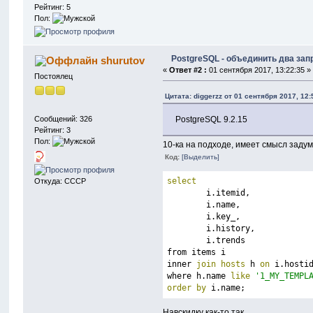
Рейтинг: 5
Пол:
PostgreSQL - объединить два зап
shurutov
«
Ответ #2 :
01 сентября 2017, 13:22:35 »
Постоялец
Цитата: diggerzz от 01 сентября 2017, 12:
PostgreSQL 9.2.15
Сообщений: 326
Рейтинг: 3
Пол:
10-ка на подходе, имеет смысл задум
Код:
[Выделить]
select
Откуда: СССР
	i.itemid,
	i.name,
	i.key_,
	i.history,
	i.trends
from items i
inner 
join
hosts
 h 
on
 i.hosti
where h.name 
like
'1_MY_TEMPL
order
by
 i.name;
Навскидку как-то так.