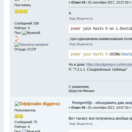
«
Ответ #4 :
01 сентября 2017, 13:27:20 »
Постоялец
А
Код:
[Выделить]
Сообщений: 326
Рейтинг: 3
inner
 join hosts h 
on
 i.hosti
Пол:
, при одинаковом наименовании поля
Код:
[Выделить]
Откуда: СССР
inner 
join
 hosts h 
USING
(
host
Ну и дока:
https://postgrespro.ru/docs/
П. "7.2.1.1. Соединённые таблицы"
С уважением,
Шурутов Михаил.
PostgreSQL - объединить два зап
diggerzz
«
Ответ #5 :
01 сентября 2017, 14:57:30 »
Пользователь
Вот так вот, все получилось вообще к
Сообщений: 75
Код:
[Выделить]
Рейтинг: 6
Пол: