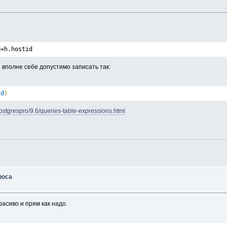
d=h.hostid
 вполне себе допустимо записать так:
id
)
postgrespro/9.6/queries-table-expressions.html
роса
расиво и прям как надо.