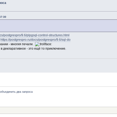
роса
57:30
ocs/postgrespro/9.6/plpgsql-control-structures.html
:
https://postgrespro.ru/docs/postgrespro/9.6/sql-do
нании - многия печали.
 в декларативное - это ещё то приключение.
- объединить два запроса