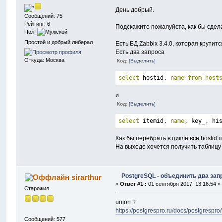
День добрый.
Сообщений: 75
Рейтинг: 6
Подскажите пожалуйста, как бы сделат
Пол:
Простой и добрый либерал
Есть БД Zabbix 3.4.0, которая крутит
Есть два запроса
Откуда: Москва
Код:
[Выделить]
select
 hostid, 
name
from
host
и
Код:
[Выделить]
select
 itemid, 
name
, key_, hi
Как бы перебрать в цикле все hosti
На выходе хочется получить таблицу 
PostgreSQL - объединить два зап
sirarthur
«
Ответ #1 :
01 сентября 2017, 13:16:54 »
Старожил
union ?
https://postgrespro.ru/docs/postgrespro
Сообщений: 577