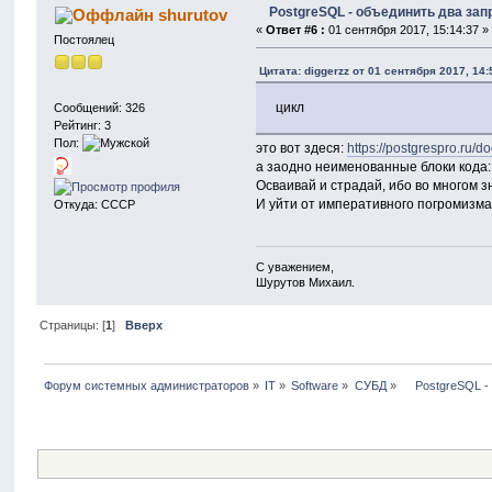
PostgreSQL - объединить два зап
shurutov
«
Ответ #6 :
01 сентября 2017, 15:14:37 »
Постоялец
Цитата: diggerzz от 01 сентября 2017, 14:
цикл
Сообщений: 326
Рейтинг: 3
Пол:
это вот здеся:
https://postgrespro.ru/d
а заодно неименованные блоки кода
Осваивай и страдай, ибо во многом з
И уйти от императивного погромизма
Откуда: СССР
С уважением,
Шурутов Михаил.
Страницы: [
1
]
Вверх
Форум системных администраторов
»
IT
»
Software
»
СУБД
»
    PostgreSQL 