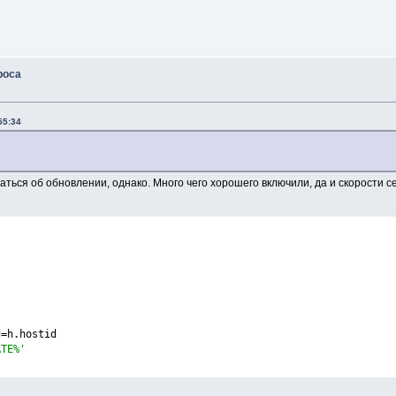
роса
55:34
аться об обновлении, однако. Много чего хорошего включили, да и скорости с
d=h.hostid
ATE%'