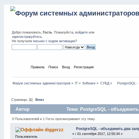
Добро пожаловать,
Гость
. Пожалуйста,
войдите
или
зарегистрируйтесь
.
Не получили
письмо с кодом активации
?
Начало
Правила
Поиск
Вход
Регистрация
Форум системных администраторов
»
IT
»
Software
»
СУБД
»
    PostgreSQL 
Страницы: [
1
]
Вниз
Автор
Тема: PostgreSQL - объединить
0 Пользователей и 1 Гость просматривают эту тему.
PostgreSQL - объединить два зап
diggerzz
«
:
01 сентября 2017, 12:55:34 »
Пользователь