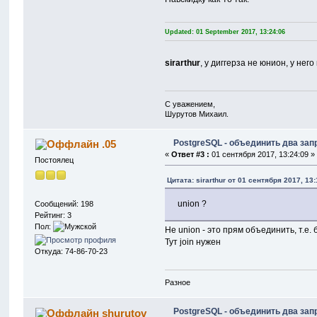
Updated: 01 September 2017, 13:24:06
sirarthur
, у диггерза не юнион, у н
С уважением,
Шурутов Михаил.
PostgreSQL - объединить два зап
.05
«
Ответ #3 :
01 сентября 2017, 13:24:09 »
Постоялец
Цитата: sirarthur от 01 сентября 2017, 13:
union ?
Сообщений: 198
Рейтинг: 3
Пол:
Не union - это прям объединить, т.е. 
Тут join нужен
Откуда: 74-86-70-23
Разное
PostgreSQL - объединить два зап
shurutov