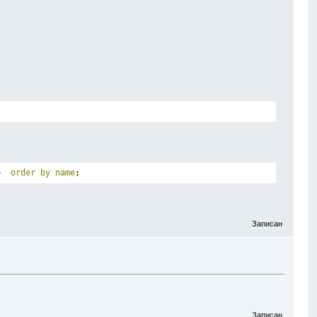
>  
order
by
name
;
Записан
Записан