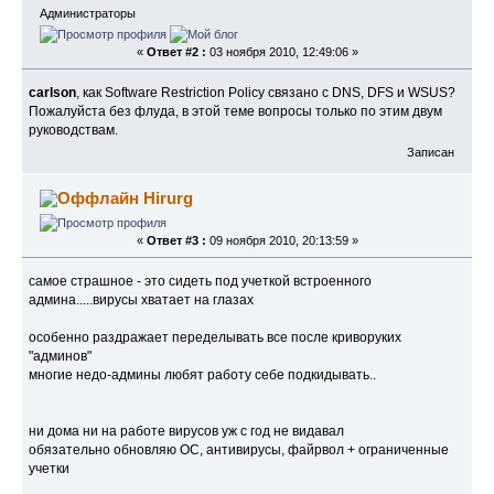
Администраторы
«
Ответ #2 :
03 ноября 2010, 12:49:06 »
carlson
, как Software Restriction Policy связано с DNS, DFS и WSUS?
Пожалуйста без флуда, в этой теме вопросы только по этим двум
руководствам.
Записан
Hirurg
«
Ответ #3 :
09 ноября 2010, 20:13:59 »
самое страшное - это сидеть под учеткой встроенного
админа.....вирусы хватает на глазах
особенно раздражает переделывать все после криворуких
"админов"
многие недо-админы любят работу себе подкидывать..
ни дома ни на работе вирусов уж с год не видавал
обязательно обновляю ОС, антивирусы, файрвол + ограниченные
учетки