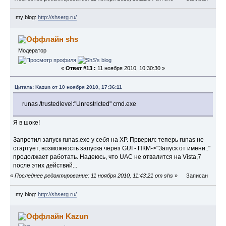
my blog:
http://shserg.ru/
shs
Модератор
«
Ответ #13 :
11 ноября 2010, 10:30:30 »
Цитата: Kazun от 10 ноября 2010, 17:36:11
runas /trustedlevel:"Unrestricted" cmd.exe
Я в шоке!
Запретил запуск runas.exe у себя на XP. Прверил: теперь runas не
стартует, возможность запуска через GUI - ПКМ->"Запуск от имени.."
продолжает работать. Надеюсь, что UAC не отвалится на Vista,7
после этих действий...
«
Последнее редактирование: 11 ноября 2010, 11:43:21 от shs
»
Записан
my blog:
http://shserg.ru/
Kazun