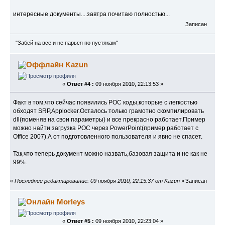
интересные документы....завтра почитаю полностью...
Записан
"Забей на все и не парься по пустякам"
Kazun
«
Ответ #4 :
09 ноября 2010, 22:13:53 »
Факт в том,что сейчас появились POC коды,которые с легкостью
обходят SRP,Applocker.Осталось только грамотно скомпилировать
dll(поменяв на свои параметры) и все прекрасно работает.Пример
можно найти загрузка POC через PowerPoint(пример работает с
Office 2007).А от подготовленного пользователя и явно не спасет.
Так,что теперь документ можно назвать,базовая защита и не как не
99%.
«
Последнее редактирование: 09 ноября 2010, 22:15:37 от Kazun
»
Записан
Morleys
«
Ответ #5 :
09 ноября 2010, 22:23:04 »