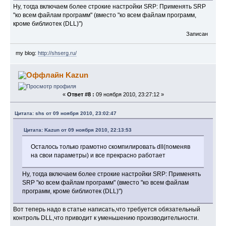
Ну, тогда включаем более строкие настройки SRP: Применять SRP
"ко всем файлам программ" (вместо "ко всем файлам программ,
кроме библиотек (DLL)")
Записан
my blog:
http://shserg.ru/
Kazun
«
Ответ #8 :
09 ноября 2010, 23:27:12 »
Цитата: shs от 09 ноября 2010, 23:02:47
Цитата: Kazun от 09 ноября 2010, 22:13:53
Осталось только грамотно скомпилировать dll(поменяв
на свои параметры) и все прекрасно работает
Ну, тогда включаем более строкие настройки SRP: Применять
SRP "ко всем файлам программ" (вместо "ко всем файлам
программ, кроме библиотек (DLL)")
Вот теперь надо в статье написать,что требуется обязательный
контроль DLL,что приводит к уменьшению производительности.