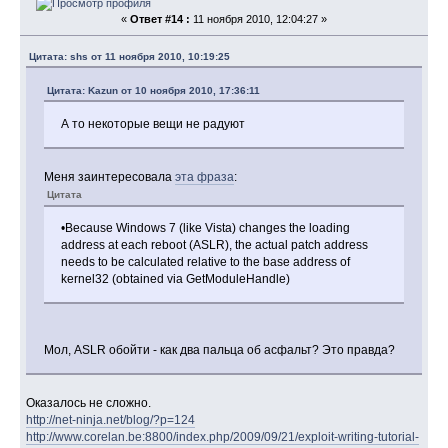
«
Ответ #14 :
11 ноября 2010, 12:04:27 »
Цитата: shs от 11 ноября 2010, 10:19:25
Цитата: Kazun от 10 ноября 2010, 17:36:11
А то некоторые вещи не радуют
Меня заинтересовала
эта фраза
:
Цитата
•Because Windows 7 (like Vista) changes the loading
address at each reboot (ASLR), the actual patch address
needs to be calculated relative to the base address of
kernel32 (obtained via GetModuleHandle)
Мол, ASLR обойти - как два пальца об асфальт? Это правда?
Оказалось не сложно.
http://net-ninja.net/blog/?p=124
http://www.corelan.be:8800/index.php/2009/09/21/exploit-writing-tutorial-