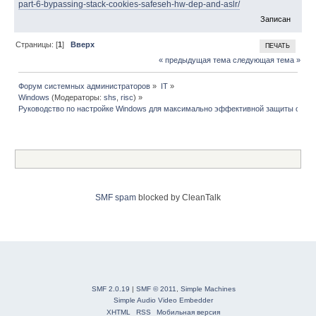
part-6-bypassing-stack-cookies-safeseh-hw-dep-and-aslr/
Записан
Страницы: [
1
]
Вверх
ПЕЧАТЬ
« предыдущая тема
следующая тема »
Форум системных администраторов
»
IT
»
Windows
(Модераторы:
shs
,
risc
) »
Руководство по настройке Windows для максимально эффективной защиты от ви
SMF spam
blocked by CleanTalk
SMF 2.0.19
|
SMF © 2011
,
Simple Machines
Simple Audio Video Embedder
XHTML
RSS
Мобильная версия