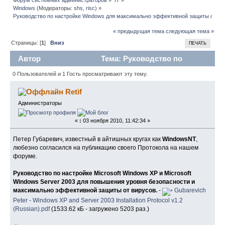
Windows
(Модераторы:
shs
,
risc
) »
Руководство по настройке Windows для максимально эффективной защиты от ви
« предыдущая тема
следующая тема »
Страницы: [
1
]
Вниз
ПЕЧАТЬ
Автор
Тема: Руководство по
настройке Windows для максимально эффективной
0 Пользователей и 1 Гость просматривают эту тему.
защиты от вирусов (Прочитано 56552 раз)
Retif
Администраторы
«
:
03 ноября 2010, 11:42:34 »
Петер Губаревич, известный в айтишных кругах как
WindowsNT
,
любезно согласился на публикацию своего Протокола на нашем
форуме.
Руководство по настройке Microsoft Windows XP и Microsoft
Windows Server 2003 для повышения уровня безопасности и
максимально эффективной защиты от вирусов.
-
Gubarevich
Peter - Windows XP and Server 2003 Installation Protocol v1.2
(Russian).pdf
(1533.62 кБ - загружено 5203 раз.)