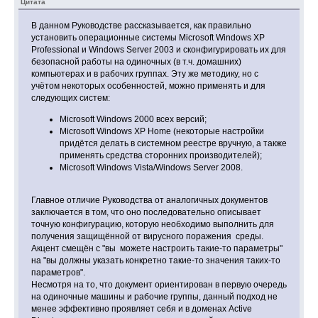
Цитата
В данном Руководстве рассказывается, как правильно
установить операционные системы Microsoft Windows XP
Professional и Windows Server 2003 и сконфигурировать их для
безопасной работы на одиночных (в т.ч. домашних)
компьютерах и в рабочих группах. Эту же методику, но с
учётом некоторых особенностей, можно применять и для
следующих систем:
Microsoft Windows 2000 всех версий;
Microsoft Windows XP Home (некоторые настройки
придётся делать в системном реестре вручную, а также
применять средства сторонних производителей);
Microsoft Windows Vista/Windows Server 2008.
Главное отличие Руководства от аналогичных документов
заключается в том, что оно последовательно описывает
точную конфигурацию, которую необходимо выполнить для
получения защищённой от вирусного поражения среды.
Акцент смещён с "вы можете настроить такие‐то параметры"
на "вы должны указать конкретно такие‐то значения таких‐то
параметров".
Несмотря на то, что документ ориентирован в первую очередь
на одиночные машины и рабочие группы, данный подход не
менее эффективно проявляет себя и в доменах Active