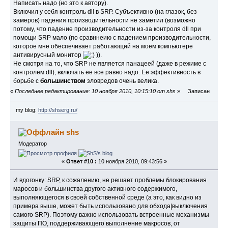
Написать надо (но это к автору).
Включил у себя контроль dll в SRP. Субъективно (на глазок, без
замеров) падения производительности не заметил (возможно
потому, что падение производительности из-за контроля dll при
помощи SRP мало (по сравннеию с падением производительности,
которое мне обеспечивает работающий на моем компьютере
антивирусный монитор
)).
Не смотря на то, что SRP не является панацеей (даже в режиме с
контролем dll), включать ее все равно надо. Ее эффективность в
борьбе с
большинством
зловредов очень велика.
«
Последнее редактирование: 10 ноября 2010, 10:15:10 от shs
»
Записан
my blog:
http://shserg.ru/
shs
Модератор
«
Ответ #10 :
10 ноября 2010, 09:43:56 »
И вдогонку: SRP, к сожалению, не решает проблемы блокирования
маросов и большинства другого активного содержимого,
выполняющегося в своей собственной среде (а это, как видно из
примера выше, может быть использовано для обхода|выключения
самого SRP). Поэтому важно использовать встроенные механизмы
защиты ПО, поддерживающего выполнение макросов, от