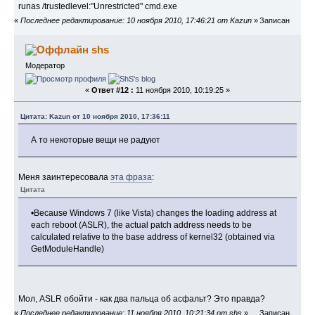
runas /trustedlevel:"Unrestricted" cmd.exe
«
Последнее редактирование: 10 ноября 2010, 17:46:21 от Kazun
»
Записан
shs
Модератор
«
Ответ #12 :
11 ноября 2010, 10:19:25 »
Цитата: Kazun от 10 ноября 2010, 17:36:11
А то некоторые вещи не радуют
Меня заинтересовала
эта фраза
:
Цитата
•Because Windows 7 (like Vista) changes the loading address at
each reboot (ASLR), the actual patch address needs to be
calculated relative to the base address of kernel32 (obtained via
GetModuleHandle)
Мол, ASLR обойти - как два пальца об асфальт? Это правда?
«
Последнее редактирование: 11 ноября 2010, 10:21:34 от shs
»
Записан