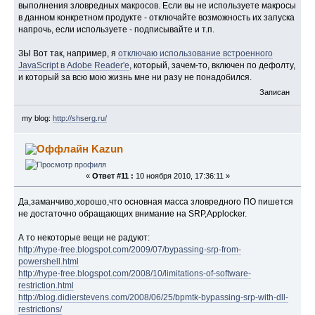
выполнения зловредных макросов. Если вы не используете макросы
в данном конкретном продукте - отключайте возможность их запуска
напрочь, если используете - подписывайте и т.п.
ЗЫ Вот так, например, я
отключаю использование встроенного
JavaScript в Adobe Reader'е
, который, зачем-то, включен по дефолту,
и который за всю мою жизнь мне ни разу не понадобился.
Записан
my blog:
http://shserg.ru/
Kazun
«
Ответ #11 :
10 ноября 2010, 17:36:11 »
Да,заманчиво,хорошо,что основная масса зловредного ПО пишется
не достаточно обращающих внимание на SRP,Applocker.
А то некоторые вещи не радуют:
http://hype-free.blogspot.com/2009/07/bypassing-srp-from-
powershell.html
http://hype-free.blogspot.com/2008/10/limitations-of-software-
restriction.html
http://blog.didierstevens.com/2008/06/25/bpmtk-bypassing-srp-with-dll-
restrictions/