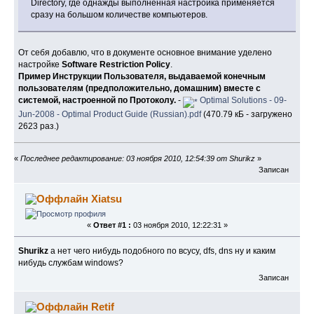
Directory, где однажды выполненная настройка применяется
сразу на большом количестве компьютеров.
От себя добавлю, что в документе основное внимание уделено
настройке
Software Restriction Policy
.
Пример Инструкции Пользователя, выдаваемой конечным
пользователям (предположительно, домашним) вместе с
системой, настроенной по Протоколу.
-
Optimal Solutions - 09-
Jun-2008 - Optimal Product Guide (Russian).pdf
(470.79 кБ - загружено
2623 раз.)
«
Последнее редактирование: 03 ноября 2010, 12:54:39 от Shurikz
»
Записан
Xiatsu
«
Ответ #1 :
03 ноября 2010, 12:22:31 »
Shurikz
а нет чего нибудь подобного по всусу, dfs, dns ну и каким
нибудь службам windows?
Записан
Retif