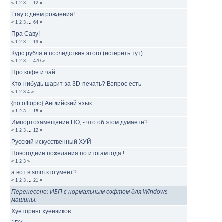
«
1
2
3
...
12
»
Fray с днём рождения!
«
1
2
3
...
64
»
Пра Саву!
«
1
2
3
...
19
»
Курс рубля и последствия этого (истерить тут)
«
1
2
3
...
470
»
Про кофе и чай
Кто-нибудь шарит за 3D-печать? Вопрос есть
«
1
2
3
4
»
{no offtopic} Английский язык.
«
1
2
3
...
15
»
Импортозамещение ПО, - что об этом думаете?
«
1
2
3
...
12
»
Русский искусственный ХУЙ
Новогодние пожелания по итогам года !
«
1
2
3
»
а вот в smm кто умеет?
«
1
2
3
...
21
»
Перенесено: ИБП с нормальным софтом для Windows
машины.
Хуеторинг хуенников