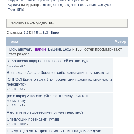
Курилка
(Модераторы:
makc
,
sirnon
,
shs
,
risc
,
FessAectan
,
VanDyke
,
Flyer_SPb
)
Разговоры о чём угодно.
18+
Страницы:
1
2
[
3
]
4
5
...
313
Вниз
Тема
Автор
IDok
,
airdwarf
,
Triangle
,
Вьшекн
,
Lexw
и 135 Гостей просматривают
этот раздел.
[хабрапесочница] Больше новостей из ниоткуда.
«
1
2
3
...
23
»
Вляпался в Apache Superset, соболезнования принимаются.
[ОПРОС] Дык что там с 6-ю процентами накопительной части
пенсии-то?
«
1
2
3
...
53
»
{no offtopic} А посоветуйте фантастику почитать
космическую...
«
1
2
3
...
44
»
А есть те кто в древесине поимает реально?
Следующий президент Путин!
«
1
2
3
...
3937
»
Приму в дар мать+проц+память + винт на доброе дело.