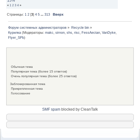
15%
«
1
2
3
4
»
Страницы:
1
2
[
3
]
4
5
...
313
Вверх
Форум системных администраторов
»
Recycle bin
»
Курилка
(Модераторы:
makc
,
sirnon
,
shs
,
risc
,
FessAectan
,
VanDyke
,
Flyer_SPb
)
Обычная тема
Популярная тема (более 15 ответов)
Очень популярная тема (более 25 ответов)
Заблокированная тема
Прикрепленная тема
Голосование
SMF spam
blocked by CleanTalk