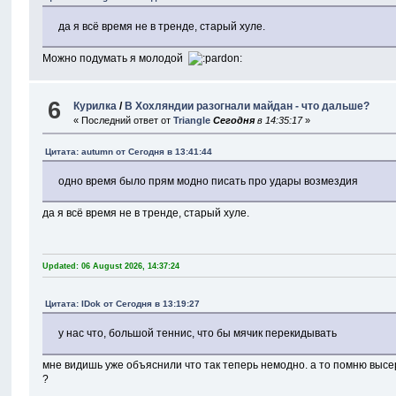
да я всё время не в тренде, старый хуле.
Можно подумать я молодой
6
Курилка
/
В Хохляндии разогнали майдан - что дальше?
« Последний ответ от
Triangle
Сегодня
в 14:35:17
»
Цитата: autumn от
Сегодня
в 13:41:44
одно время было прям модно писать про удары возмездия
да я всё время не в тренде, старый хуле.
Updated: 06 August 2026, 14:37:24
Цитата: IDok от
Сегодня
в 13:19:27
у нас что, большой теннис, что бы мячик перекидывать
мне видишь уже объяснили что так теперь немодно. а то помню высер
?