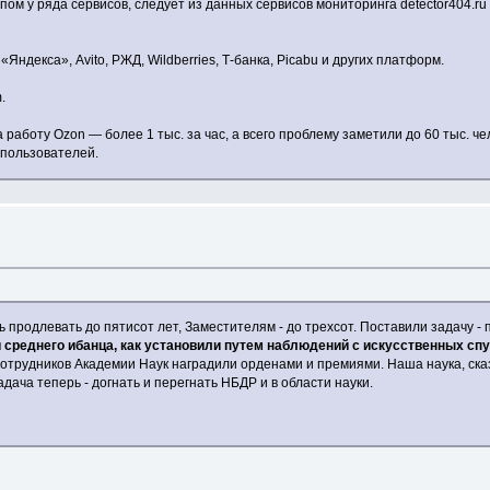
ом у ряда сервисов, следует из данных сервисов мониторинга detector404.r
ндекса», Avito, РЖД, Wildberries, Т-банка, Picabu и других платформ.
.
а работу Ozon — более 1 тыс. за час, а всего проблему заметили до 60 тыс. 
 пользователей.
родлевать до пятисот лет, Заместителям - до трехсот. Поставили задачу - п
 среднего ибанца, как установили путем наблюдений с искусственных спу
отрудников Академии Наук наградили орденами и премиями. Наша наука, ска
дача теперь - догнать и перегнать НБДР и в области науки.