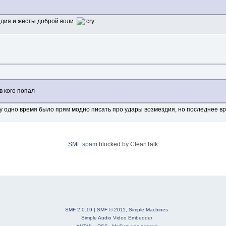
ездия и жесты доброй воли
в кого попал
у одно время было прям модно писать про удары возмездия, но последнее вр
SMF spam
blocked by CleanTalk
SMF 2.0.19
|
SMF © 2011
,
Simple Machines
Simple Audio Video Embedder