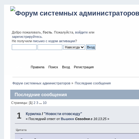
Добро пожаловать,
Гость
. Пожалуйста,
войдите
или
зарегистрируйтесь
.
Не получили
письмо с кодом активации
?
Начало
Правила
Поиск
Вход
Регистрация
Форум системных администраторов
»
Последние сообщения
Последние сообщения
Страницы: [
1
]
2
3
...
10
1
Курилка
/
"Новости отовсюду"
« Последний ответ от
Вьшекн
Сегодня
в 16:13:25
»
Цитата