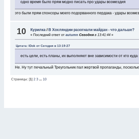
одно время было прям модно писать про удары возмездия
это были прям спонсоры моего подорванного пердака - удары возм
10
Курилка
/
В Хохляндии разогнали майдан - что дальше?
« Последний ответ от
autumn
Сегодня
в 13:41:44
»
Цитата: IDok от
Сегодня
в 13:19:27
есть цели, есть планы, их выполняют вне зависимости от кто куда 
Не. Ну тут печальный Треугольник пал жертвой пропаганды, поскольк
Страницы: [
1
]
2
3
...
10