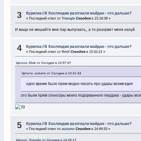
3
Курилка
/
В Хохляндии разогнали майдан - что дальше?
« Последний ответ от
Triangle
Сегодня
в 15:16:08
»
И ваще не мешайте мне пар выпускать,, а то разорвет меня нахуй.
4
Курилка
/
В Хохляндии разогнали майдан - что дальше?
« Последний ответ от
Retif
Сегодня
в 15:02:21
»
Цитата: IDok от
Сегодня
в 13:57:07
Цитата: autumn от
Сегодня
в 13:41:44
одно время было прям модно писать про удары возмездия
это были прям спонсоры моего подорванного пердака - удары во
5
Курилка
/
В Хохляндии разогнали майдан - что дальше?
« Последний ответ от
autumn
Сегодня
в 14:49:50
»
Цитата: Triangle от
Сегодня
в 14:35:17