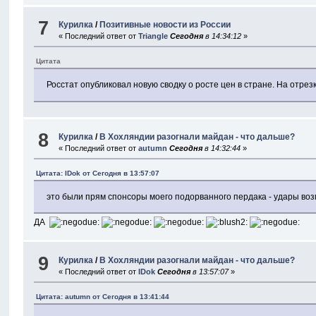
7
Курилка
/
Позитивные новости из России
« Последний ответ от
Triangle
Сегодня
в 14:34:12
»
Цитата
Росстат опубликовал новую сводку о росте цен в стране. На отрезк
8
Курилка
/
В Хохляндии разогнали майдан - что дальше?
« Последний ответ от
autumn
Сегодня
в 14:32:44
»
Цитата: IDok от
Сегодня
в 13:57:07
это были прям спонсоры моего подорванного пердака - удары во
ДА
9
Курилка
/
В Хохляндии разогнали майдан - что дальше?
« Последний ответ от
IDok
Сегодня
в 13:57:07
»
Цитата: autumn от
Сегодня
в 13:41:44