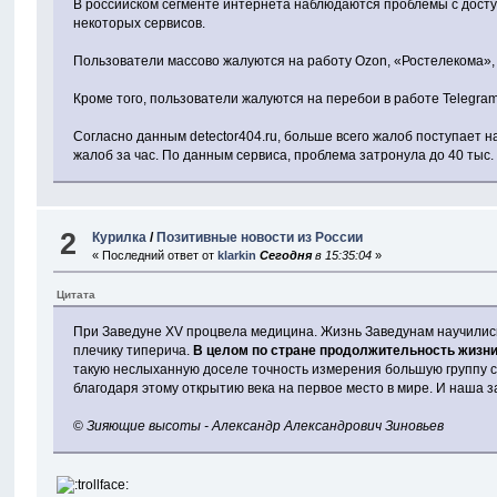
В российском сегменте интернета наблюдаются проблемы с доступ
некоторых сервисов.
Пользователи массово жалуются на работу Ozon, «Ростелекома», «Я
Кроме того, пользователи жалуются на перебои в работе Telegram
Согласно данным detector404.ru, больше всего жалоб поступает н
жалоб за час. По данным сервиса, проблема затронула до 40 тыс.
2
Курилка
/
Позитивные новости из России
« Последний ответ от
klarkin
Сегодня
в 15:35:04
»
Цитата
При Заведуне XV процвела медицина. Жизнь Заведунам научились п
плечику типерича.
В целом по стране продолжительность жизни
такую неслыханную доселе точность измерения большую группу с
благодаря этому открытию века на первое место в мире. И наша за
©
Зияющие высоты - Александр Александрович Зиновьев