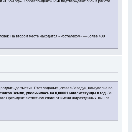
u и «Сбой.рф». Корреспонденты РБК подтверждают сбои в работе
человек. На втором месте находится «Ростелеком» — более 400
родлить до тысячи. Етот задачъка, сказал Заведун, нам уполне по
тников Земли, увеличилась на 0,00001 миллисекунды в год.
За
зал Президент в ответном слове от имени награжденных, вышла