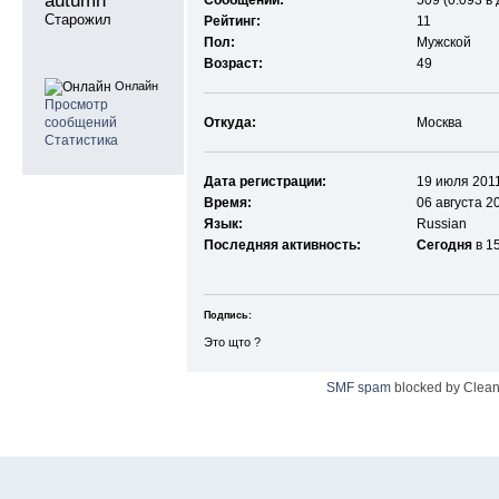
autumn 
Сообщений:
509 (0.093 в
Старожил
Рейтинг:
11
Пол:
Мужской
Возраст:
49
Онлайн
Просмотр
сообщений
Откуда:
Москва
Статистика
Дата регистрации:
19 июля 2011
Время:
06 августа 2
Язык:
Russian
Последняя активность:
Сегодня
в 1
Подпись:
Это щто ?
SMF spam
blocked by Clean