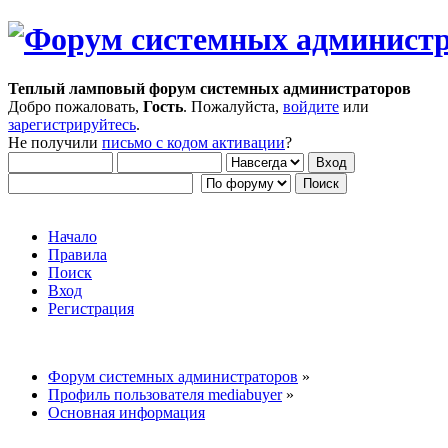
Теплый ламповый форум системных администраторов
Добро пожаловать,
Гость
. Пожалуйста,
войдите
или
зарегистрируйтесь
.
Не получили
письмо с кодом активации
?
Начало
Правила
Поиск
Вход
Регистрация
Форум системных администраторов
»
Профиль пользователя mediabuyer
»
Основная информация