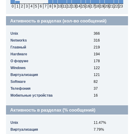
0
1
2
3
4
5
6
7
8
9
10
11
12
13
14
15
16
17
18
19
20
21
22
23
Активность в разделах (кол-во сообщений)
Unix
366
Networks
316
Главный
219
Hardware
194
О форуме
178
Windows
122
Виртуализация
121
Software
82
Телефония
37
Мобильные устройства
16
Активность в разделах (% сообщений)
Unix
11.47%
Виртуализация
7.79%