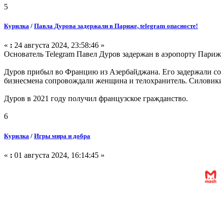
5
Курилка
/
Павла Дурова задержали в Париже, telegram опасносте!
«
:
24 августа 2024, 23:58:46 »
Основатель Telegram Павел Дуров задержан в аэропорту Парижа
Дуров прибыл во Францию из Азербайджана. Его задержали со
бизнесмена сопровождали женщина и телохранитель. Силовики
Дуров в 2021 году получил французское гражданство.
6
Курилка
/
Игры мира и добра
«
:
01 августа 2024, 16:14:45 »