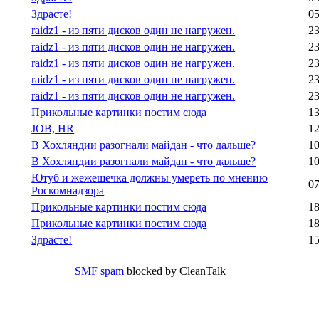
Здрасте!
05
raidz1 - из пяти дисков один не нагружен.
23
raidz1 - из пяти дисков один не нагружен.
23
raidz1 - из пяти дисков один не нагружен.
23
raidz1 - из пяти дисков один не нагружен.
23
raidz1 - из пяти дисков один не нагружен.
23
Прикольные картинки постим сюда
13
JOB, HR
12
В Хохляндии разогнали майдан - что дальше?
10
В Хохляндии разогнали майдан - что дальше?
10
Ютуб и жежешечка должны умереть по мнению
07
Роскомнадзора
Прикольные картинки постим сюда
18
Прикольные картинки постим сюда
18
Здрасте!
15
SMF spam
blocked by CleanTalk