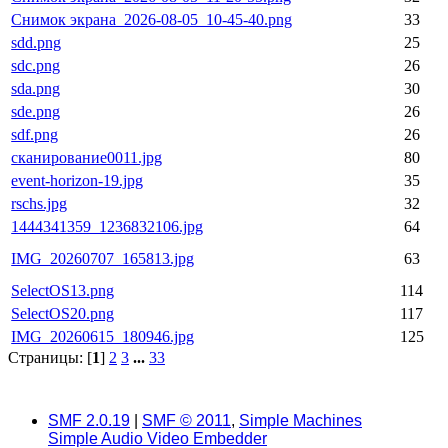
Снимок экрана_2026-08-05_10-45-40.png
33
sdd.png
25
sdc.png
26
sda.png
30
sde.png
26
sdf.png
26
сканирование0011.jpg
80
event-horizon-19.jpg
35
rschs.jpg
32
1444341359_1236832106.jpg
64
IMG_20260707_165813.jpg
63
SelectOS13.png
114
SelectOS20.png
117
IMG_20260615_180946.jpg
125
Страницы: [
1
]
2
3
...
33
SMF 2.0.19
|
SMF © 2011
,
Simple Machines
Simple Audio Video Embedder