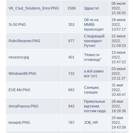
06 июля
VK_Clud_Solutions_Error.PNG
1568
Здрасте!
2022,
15:36:55
Ой чо на
29 июня
Si-50.PNG
353
ММВБ
2022,
происходит
13:57:17
Следующий
22 июня
PutinStreamer.PNG
977
президент
2022,
Путин!
21:59:33
10 июня
"Новости
nevzorov.jpg
401
2022,
отовсюду"
15:47:22
03 июня
а всё равно
Windows98.PNG
732
2022,
все тут)
23:11:37
31 мая
Санкции,
EVE-Mir.PNG
683
2022,
санкции
20:40:47
Прикольные
28 мая
AnnaPopova.PNG
942
картинки
2022,
постим сюда
18:28:36
20 мая
blowjob.PNG
787
JOB, HR
2022,
19:43:58