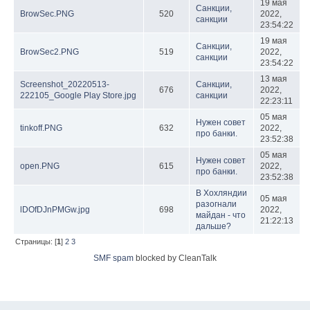
19 мая
Санкции,
BrowSec.PNG
520
2022,
санкции
23:54:22
19 мая
Санкции,
BrowSec2.PNG
519
2022,
санкции
23:54:22
13 мая
Screenshot_20220513-
Санкции,
676
2022,
222105_Google Play Store.jpg
санкции
22:23:11
05 мая
Нужен совет
tinkoff.PNG
632
2022,
про банки.
23:52:38
05 мая
Нужен совет
open.PNG
615
2022,
про банки.
23:52:38
В Хохляндии
05 мая
разогнали
lDOfDJnPMGw.jpg
698
2022,
майдан - что
21:22:13
дальше?
Страницы: [
1
]
2
3
SMF spam
blocked by CleanTalk