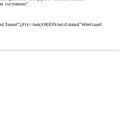
чем состоянии?
d Tunnel"],#1)<>last(/ORION/net.if.status["WireGuard