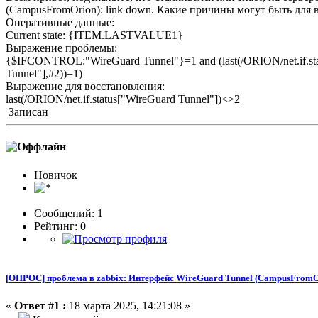
(CampusFromOrion): link down. Какие причины могут быть для 
Оперативные данные:
Current state: {ITEM.LASTVALUE1}
Выражение проблемы:
{$IFCONTROL:"WireGuard Tunnel"}=1 and (last(/ORION/net.if.statu
Tunnel"],#2))=1)
Выражение для восстановления:
last(/ORION/net.if.status["WireGuard Tunnel"])<>2
Записан
Новичок
Сообщений: 1
Рейтинг: 0
[ОПРОС] проблема в zabbix: Интерфейс WireGuard Tunnel (CampusFromO
«
Ответ #1 :
18 марта 2025, 14:21:08 »