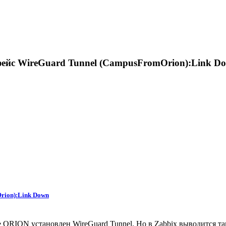
ейс WireGuard Tunnel (CampusFromOrion):Link Do
rion):Link Down
ре ORION установлен WireGuard Tunnel. Но в Zabbix выводится т