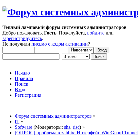
Теплый ламповый форум системных администраторов
Добро пожаловать,
Гость
. Пожалуйста,
войдите
или
зарегистрируйтесь
.
Не получили
письмо с кодом активации
?
Начало
Правила
Поиск
Вход
Регистрация
Форум системных администраторов
»
IT
»
Software
(Модераторы:
shs
,
risc
) »
[ОПРОС] проблема в zabbix: Интерфейс WireGuard Tunne