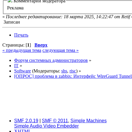
Комментарий модератора
Реклама
«
Последнее редактирование: 18 марта 2025, 14:22:47 от Retif
Записан
Печать
Страницы: [
1
]
Вверх
« предыдущая тема
следующая тема »
Форум системных администраторов
»
IT
»
Software
(Модераторы:
shs
,
risc
) »
[ОПРОС] проблема в zabbix: Интерфейс WireGuard Tunne
SMF 2.0.19
|
SMF © 2011
,
Simple Machines
Simple Audio Video Embedder
XHTML