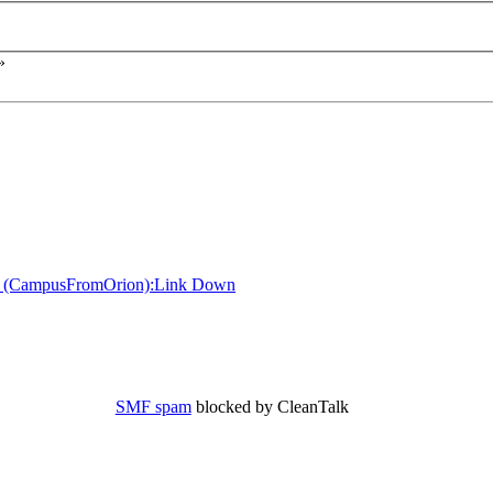
»
l (CampusFromOrion):Link Down
SMF spam
blocked by CleanTalk