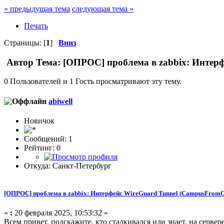
« предыдущая тема
следующая тема »
Печать
Страницы: [
1
]
Вниз
Автор
Тема: [ОПРОС] проблема в zabbix: Интерф
0 Пользователей и 1 Гость просматривают эту тему.
abiwell
Новичок
Сообщений: 1
Рейтинг: 0
Откуда: Санкт-Петербург
[ОПРОС] проблема в zabbix: Интерфейс WireGuard Tunnel (CampusFromO
«
:
20 февраля 2025, 10:53:32 »
Всем привет, подскажите, кто сталкивался или знает, на серве