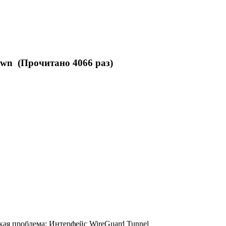
wn (Прочитано 4066 раз)
акая проблема: Интерфейс WireGuard Tunnel