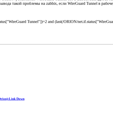
вывода такой проблемы на zabbix, если WireGuard Tunnel в рабо
s["WireGuard Tunnel"])=2 and (last(/ORION/net.if.status["WireGuar
rion):Link Down