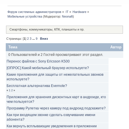
Форум системных администраторов
»
IT
»
Hardware
»
Мобильные устройства
(Модератор:
Neonaft
)
Смартфоны, коммуникаторы, КПК, планшеты и пр.
Страницы: [
1
]
2
3
...
9
Вниз
Тема
Автор
0 Пользователей и 2 Гостей просматривают этот раздел.
Перенос файлов с Sony Ericsson K500
[ОПРОС] Какой мобильный браузер используете?
Какие приложения для защиты от нежелательных звонков
используете?
Бесплатная альтернатива Evernote?
«
1
2
»
Приложения для хранения дисконтных карт в андроиде, кто
чем пользуется?
Программу Рулетка через камеру под андроид подскажите?
Как при входящем звонке сделать озвучивание имени
абонента?
Как вернуть всплывающие уведомления в приложении