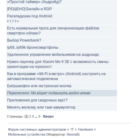
«Простой таймер» (Андройд)?
[РЕШЕНО] Билайн и RDP
Раскладушка под Android
«
1
2
3
»
Есть нормальная прога для синхронизации файлов
смартфон-облако?
Выбор Powerbank?
ip68, ip69k бронесмартфоны
Удаленнное управление мобильником на андроиде.
Нужен лаунчер для Xiaomi Me 9 SE с возможность смены
ориентации на горизонт/
Как в программе «Wi-Fi в метро» (Android) настроить на
автоматическое подключени
Бабушкофон или экстренная кнопка.
Перенесено: Mx player подвинуть видео влево
Приложения для скидочных карт?
Менять железку, или таки аккумулятор.
Страницы: [
1
]
2
3
...
9
Вверх
Форум системных администраторов
»
IT
»
Hardware
»
Мобильные устройства
(Модератор:
Neonaft
)