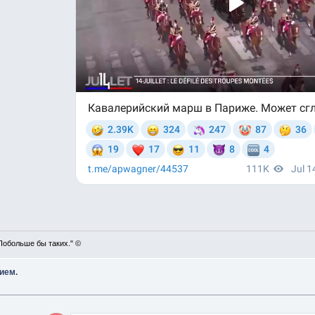
Побольше бы таких." ©
ием.