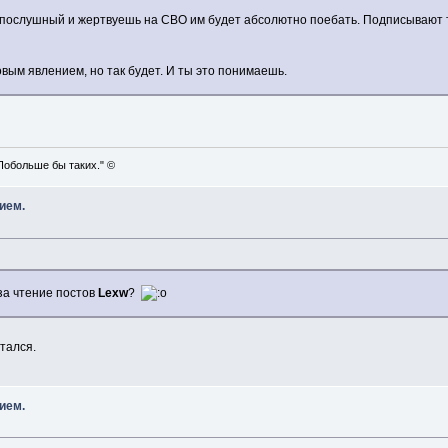
ослушный и жертвуешь на СВО им будет абсолютно поебать. Подписывают те
овым явлением, но так будет. И ты это понимаешь.
Побольше бы таких." ©
ием.
за чтение постов
Lexw
?
тался.
ием.