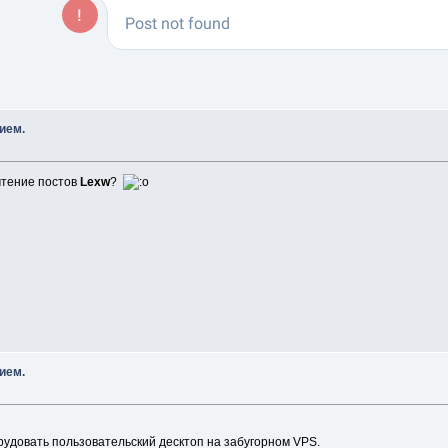
ием.
 чтение постов
Lexw
?
ием.
удовать пользовательский десктоп на забугорном VPS.