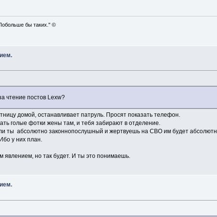
Побольше бы таких." ©
ием.
 за чтение постов Lexw?
ятницу домой, останавливает патруль. Просят показать телефон.
ать голые фотки жены там, и тебя забирают в отделение.
и ты абсолютно законнопослушный и жертвуешь на СВО им будет абсолютно 
Ибо у них план.
м явлением, но так будет. И ты это понимаешь.
ием.