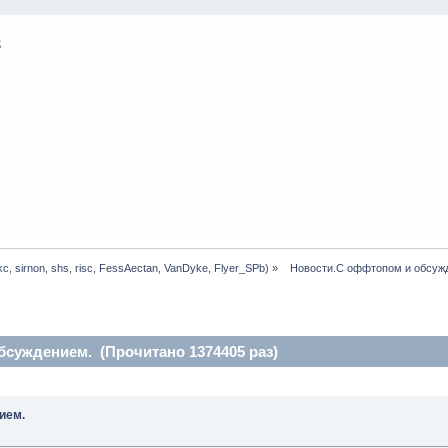
kc
,
sirnon
,
shs
,
risc
,
FessAectan
,
VanDyke
,
Flyer_SPb
) »
  Новости.С оффтопом и обсуж
суждением. (Прочитано 1374405 раз)
ием.