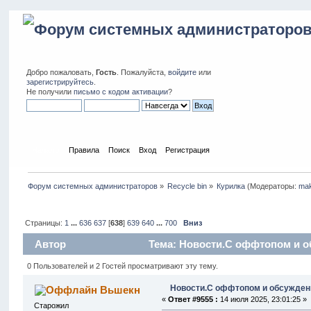
Добро пожаловать,
Гость
. Пожалуйста,
войдите
или
зарегистрируйтесь
.
Не получили
письмо с кодом активации
?
Начало
Правила
Поиск
Вход
Регистрация
Форум системных администраторов
»
Recycle bin
»
Курилка
(Модераторы:
ma
Страницы:
1
...
636
637
[
638
]
639
640
...
700
Вниз
Автор
Тема: Новости.С оффтопом и об
0 Пользователей и 2 Гостей просматривают эту тему.
Новости.С оффтопом и обсужден
Вьшекн
«
Ответ #9555 :
14 июля 2025, 23:01:25 »
Старожил