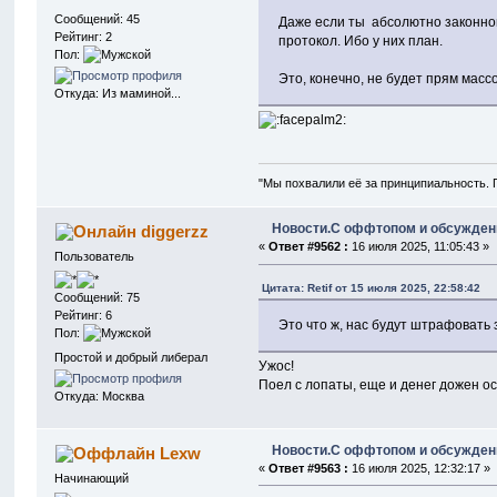
Сообщений: 45
Даже если ты абсолютно законноп
Рейтинг: 2
протокол. Ибо у них план.
Пол:
Это, конечно, не будет прям масс
Откуда: Из маминой...
"Мы похвалили её за принципиальность. 
Новости.С оффтопом и обсужден
diggerzz
«
Ответ #9562 :
16 июля 2025, 11:05:43 »
Пользователь
Цитата: Retif от 15 июля 2025, 22:58:42
Сообщений: 75
Рейтинг: 6
Это что ж, нас будут штрафовать 
Пол:
Простой и добрый либерал
Ужос!
Поел с лопаты, еще и денег дожен ос
Откуда: Москва
Новости.С оффтопом и обсужден
Lexw
«
Ответ #9563 :
16 июля 2025, 12:32:17 »
Начинающий