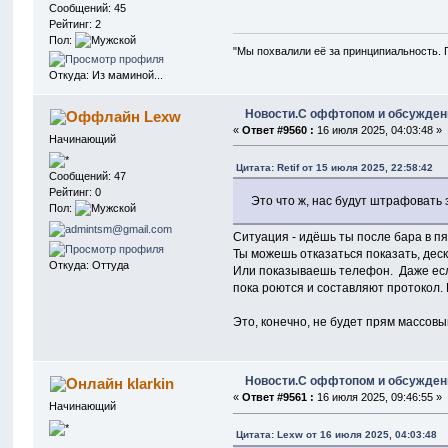
Сообщений: 45
Рейтинг: 2
Пол:
"Мы похвалили её за принципиальность. 
Откуда: Из маминой...
Новости.С оффтопом и обсужден
Lexw
«
Ответ #9560 :
16 июля 2025, 04:03:48 »
Начинающий
Цитата: Retif от 15 июля 2025, 22:58:42
Сообщений: 47
Рейтинг: 0
Это что ж, нас будут штрафовать
Пол:
Ситуация - идёшь ты после бара в п
Ты можешь отказаться показать, деск
Откуда: Оттуда
Или показываешь телефон. Даже есл
пока роются и составляют протокол. 
Это, конечно, не будет прям массовы
Новости.С оффтопом и обсужден
klarkin
«
Ответ #9561 :
16 июля 2025, 09:46:55 »
Начинающий
Цитата: Lexw от 16 июля 2025, 04:03:48