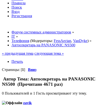
Правила
Поиск
Вход
Регистрация
Форум системных администраторов
»
IT
»
Телефония
(Модераторы:
FessAectan
,
VanDyke
) »
Автосекретарь на PANASONIC NS500
« предыдущая тема
следующая тема »
Печать
Страницы: [
1
]
Вниз
Автор
Тема: Автосекретарь на PANASONIC
NS500 (Прочитано 4671 раз)
0 Пользователей и 1 Гость просматривают эту тему.
zavik