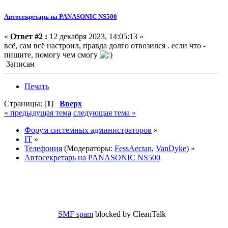
Автосекретарь на PANASONIC NS500
«
Ответ #2 :
12 декабря 2023, 14:05:13 »
всё, сам всё настроил, правда долго отвозился . если что -
пишите, помогу чем смогу
Записан
Печать
Страницы: [
1
]
Вверх
« предыдущая тема
следующая тема »
Форум системных администраторов
»
IT
»
Телефония
(Модераторы:
FessAectan
,
VanDyke
) »
Автосекретарь на PANASONIC NS500
SMF spam
blocked by CleanTalk