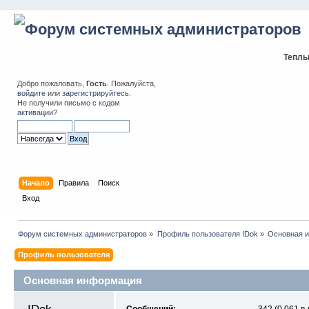
Теплы
Добро пожаловать,
Гость
. Пожалуйста,
войдите
или
зарегистрируйтесь
.
Не получили
письмо с кодом
активации
?
Начало
Правила
Поиск
Вход
Форум системных администраторов
»
Профиль пользователя IDok
»
Основная 
Профиль пользователя
Основная информация