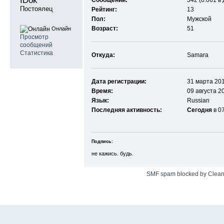
IDok 
Сообщений:
342 (0.061 в
Постоялец
Рейтинг:
13
Пол:
Мужской
Возраст:
51
Онлайн
Просмотр
сообщений
Статистика
Откуда:
Samara
Дата регистрации:
31 марта 201
Время:
09 августа 2
Язык:
Russian
Последняя активность:
Сегодня
в 0
Подпись:
не кажись. будь.
SMF spam
blocked by Clean